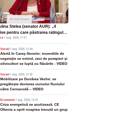
ulina Stelea (senator AUR): „4
ive pentru care păstrarea ratingului
ica
·
1 aug. 2026, 11:51
ară nu este o reușită pentru
ernul Bolojan”
2
Social
-
1 aug. 2026, 12:44
Alertă în Caraș-Severin: incendiile de
vegetație se extind, zeci de pompieri și
silvicultori se luptă cu flăcările - VIDEO
3
Social
-
1 aug. 2026, 13:38
Mobilizare pe Dunărea Veche: se
pregătește devierea cursului fluviului
către Cernavodă – VIDEO
4
Economie
-
1 aug. 2026, 13:41
Criza energetică se acutizează. CE
Oltenia a oprit noaptea trecută un grup