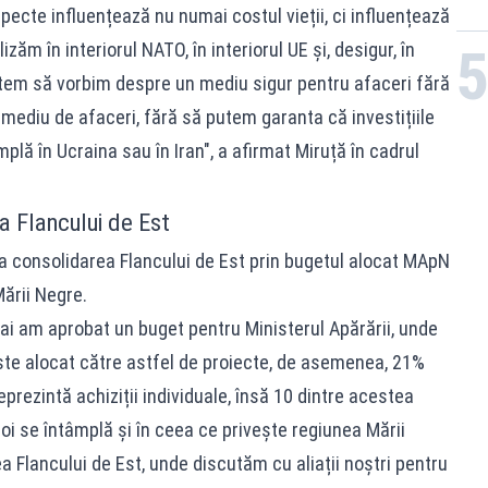
pecte influențează nu numai costul vieții, ci influențează
ăm în interiorul NATO, în interiorul UE și, desigur, în
putem să vorbim despre un mediu sigur pentru afaceri fără
mediu de afaceri, fără să putem garanta că investițiile
plă în Ucraina sau în Iran", a afirmat Miruță în cadrul
a Flancului de Est
la consolidarea Flancului de Est prin bugetul alocat MApN
Mării Negre.
i am aprobat un buget pentru Ministerul Apărării, unde
ste alocat către astfel de proiecte, de asemenea, 21%
prezintă achiziții individuale, însă 10 dintre acestea
noi se întâmplă și în ceea ce privește regiunea Mării
a Flancului de Est, unde discutăm cu aliații noștri pentru