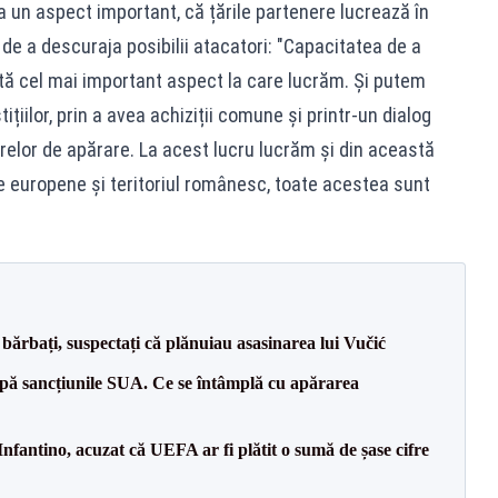
ca un aspect important, că țările partenere lucrează în
 de a descuraja posibilii atacatori: "Capacitatea de a
ntă cel mai important aspect la care lucrăm. Și putem
țiilor, prin a avea achiziții comune și printr-un dialog
relor de apărare. La acest lucru lucrăm și din această
ile europene și teritoriul românesc, toate acestea sunt
bărbați, suspectați că plănuiau asasinarea lui Vučić
pă sancțiunile SUA. Ce se întâmplă cu apărarea
nfantino, acuzat că UEFA ar fi plătit o sumă de șase cifre