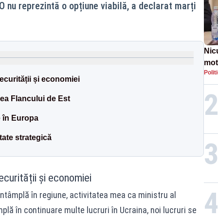
 nu reprezintă o opțiune viabilă, a declarat marți
Nic
mot
Polit
de ț
ecurității și economiei
Guv
rea Flancului de Est
e în Europa
tate strategică
curității și economiei
întâmplă în regiune, activitatea mea ca ministru al
plă în continuare multe lucruri în Ucraina, noi lucruri se