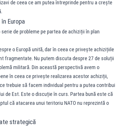
vizavi de ceea ce am putea întreprinde pentru a crește
ă.
e în Europa
 o serie de probleme pe partea de achiziții în plan
pre o Europă unită, dar în ceea ce privește achizițiile
sunt fragmentate. Nu putem discuta despre 27 de soluții
oblemă militară. Din această perspectivă avem o
ne în ceea ce privește realizarea acestor achiziții,
ce trebuie să facem individual pentru a putea contribui
i de Est. Este o discuție în curs. Partea bună este că
tul că atacarea unui teritoriu NATO nu reprezintă o
tate strategică