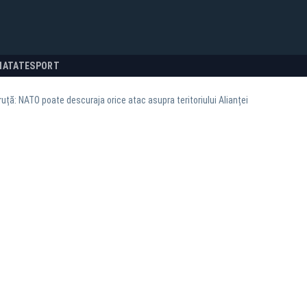
NATATE
SPORT
uță: NATO poate descuraja orice atac asupra teritoriului Alianței