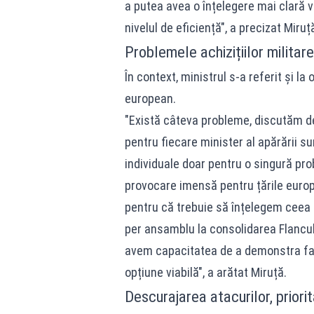
a putea avea o înțelegere mai clară 
nivelul de eficiență", a precizat Miruț
Problemele achizițiilor militar
În context, ministrul s-a referit și la
european.
"Există câteva probleme, discutăm des
pentru fiecare minister al apărării 
individuale doar pentru o singură pr
provocare imensă pentru țările europe
pentru că trebuie să înțelegem ceea 
per ansamblu la consolidarea Flanculu
avem capacitatea de a demonstra fap
opțiune viabilă", a arătat Miruță.
Descurajarea atacurilor, priori