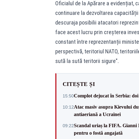
Oficialul de la Apărare a evidențiat, 
continuare la dezvoltarea capacității
descuraja posibilii atacatori reprezi
face acest lucru prin creșterea investi
constant între reprezentanții ministe
perspectivă, teritoriul NATO, teritori
sută la sută teritorii sigure".
CITEȘTE ȘI
Complot dejucat în Serbia: doi 
15:50
Atac masiv asupra Kievului du
10:12
antiaeriană a Ucrainei
Scandal uriaș la FIFA. Gianni I
09:22
pentru o fostă angajată