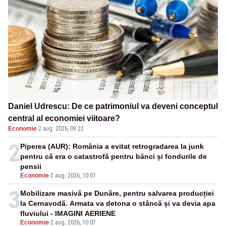
Daniel Udrescu: De ce patrimoniul va deveni conceptul
central al economiei viitoare?
Economie
·
2 aug. 2026, 09:22
2
Piperea (AUR): România a evitat retrogradarea la junk
pentru că era o catastrofă pentru bănci și fondurile de
pensii
Economie
-
2 aug. 2026, 10:01
3
Mobilizare masivă pe Dunăre, pentru salvarea producției
la Cernavodă. Armata va detona o stâncă și va devia apa
fluviului - IMAGINI AERIENE
Economie
-
2 aug. 2026, 10:07