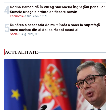
4
Dorina Barcari dă în vileag șmecheria înghețării pensiilor.
Sumele uriașe pierdute de fiecare român
Economie
-
2 aug. 2026, 10:09
5
Dunărea a secat atât de mult încât a scos la suprafață
nave naziste din al doilea război mondial
Social
-
1 aug. 2026, 23:10
ACTUALITATE