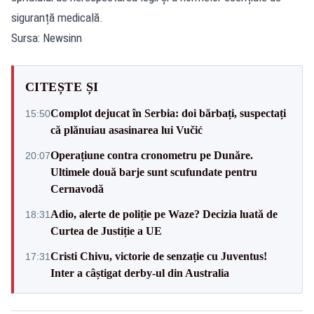
siguranță medicală.
Sursa: Newsinn
CITEȘTE ȘI
Complot dejucat în Serbia: doi bărbați, suspectați
15:50
că plănuiau asasinarea lui Vučić
Operațiune contra cronometru pe Dunăre.
20:07
Ultimele două barje sunt scufundate pentru
Cernavodă
Adio, alerte de poliție pe Waze? Decizia luată de
18:31
Curtea de Justiție a UE
Cristi Chivu, victorie de senzație cu Juventus!
17:31
Inter a câștigat derby-ul din Australia