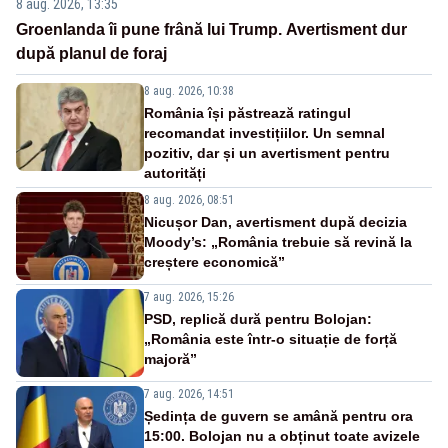
8 aug. 2026, 13:35
Groenlanda îi pune frână lui Trump. Avertisment dur
după planul de foraj
8 aug. 2026, 10:38
România își păstrează ratingul
recomandat investițiilor. Un semnal
pozitiv, dar și un avertisment pentru
autorități
8 aug. 2026, 08:51
Nicușor Dan, avertisment după decizia
Moody’s: „România trebuie să revină la
creștere economică”
7 aug. 2026, 15:26
PSD, replică dură pentru Bolojan:
„România este într-o situație de forță
majoră”
7 aug. 2026, 14:51
Ședința de guvern se amână pentru ora
15:00. Bolojan nu a obținut toate avizele