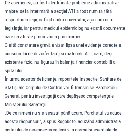
De asemenea, au fost identificate probleme administrative
majore: șefa interimară a secției ATI a fost numită fără
respectarea legii, nefiind cadru universitar, așa cum cere
legislația, iar pentru medicul epidemiolog nu există documente
care să ateste promovarea prin examen.
O altă constatare gravă a vizat lipsa unei evidențe corecte a
consumului de dezinfectanți și materiale ATI, care, deși
existente fizic, nu figurau în balanța financiar-contabilă a
spitalului.
În urma acestor deficiențe, rapoartele Inspecției Sanitare de
Stat și ale Corpului de Control vor fi transmise Parchetului
General, pentru investigații care depășesc competențele
Ministerului Sănătății.
„De ce nimeni nu s-a sesizat până acum, Parchetul va aduce
aceste răspunsuri”, a spus Rogobete, acuzând administrația
spitalului de nerespectarea legii și a normelor esențiale de