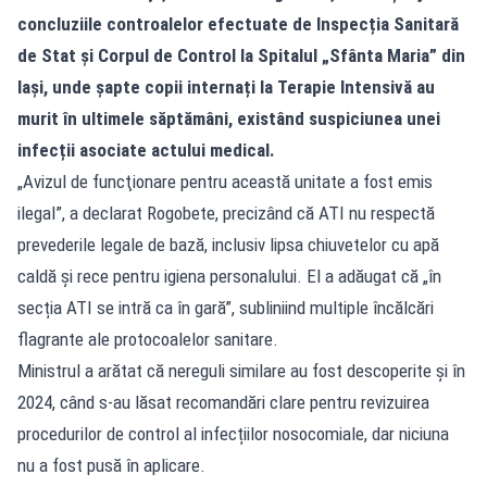
concluziile controalelor efectuate de Inspecția Sanitară
de Stat și Corpul de Control la Spitalul „Sfânta Maria” din
Iași, unde șapte copii internați la Terapie Intensivă au
murit în ultimele săptămâni, existând suspiciunea unei
infecții asociate actului medical.
„Avizul de funcţionare pentru această unitate a fost emis
ilegal”, a declarat Rogobete, precizând că ATI nu respectă
prevederile legale de bază, inclusiv lipsa chiuvetelor cu apă
caldă și rece pentru igiena personalului. El a adăugat că „în
secția ATI se intră ca în gară”, subliniind multiple încălcări
flagrante ale protocoalelor sanitare.
Ministrul a arătat că nereguli similare au fost descoperite și în
2024, când s-au lăsat recomandări clare pentru revizuirea
procedurilor de control al infecțiilor nosocomiale, dar niciuna
nu a fost pusă în aplicare.