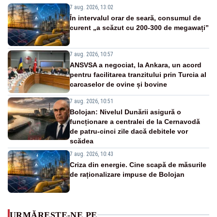
7 aug. 2026, 13:02
În intervalul orar de seară, consumul de
curent „a scăzut cu 200-300 de megawați”
7 aug. 2026, 10:57
ANSVSA a negociat, la Ankara, un acord
pentru facilitarea tranzitului prin Turcia al
carcaselor de ovine și bovine
7 aug. 2026, 10:51
Bolojan: Nivelul Dunării asigură o
funcționare a centralei de la Cernavodă
de patru-cinci zile dacă debitele vor
scădea
7 aug. 2026, 10:43
Criza din energie. Cine scapă de măsurile
de raționalizare impuse de Bolojan
URMĂREȘTE-NE PE