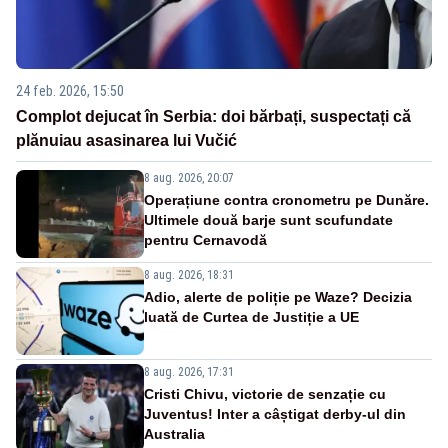
24 feb. 2026, 15:50
Complot dejucat în Serbia: doi bărbați, suspectați că
plănuiau asasinarea lui Vučić
8 aug. 2026, 20:07
Operațiune contra cronometru pe Dunăre.
Ultimele două barje sunt scufundate
pentru Cernavodă
8 aug. 2026, 18:31
Adio, alerte de poliție pe Waze? Decizia
luată de Curtea de Justiție a UE
8 aug. 2026, 17:31
Cristi Chivu, victorie de senzație cu
Juventus! Inter a câștigat derby-ul din
Australia