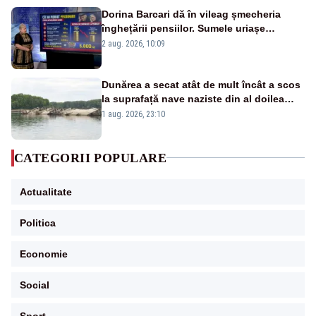
Dorina Barcari dă în vileag șmecheria
înghețării pensiilor. Sumele uriașe
pierdute de fiecare român
2 aug. 2026, 10:09
Dunărea a secat atât de mult încât a scos
la suprafață nave naziste din al doilea
război mondial
1 aug. 2026, 23:10
CATEGORII POPULARE
Actualitate
Politica
Economie
Social
Sport