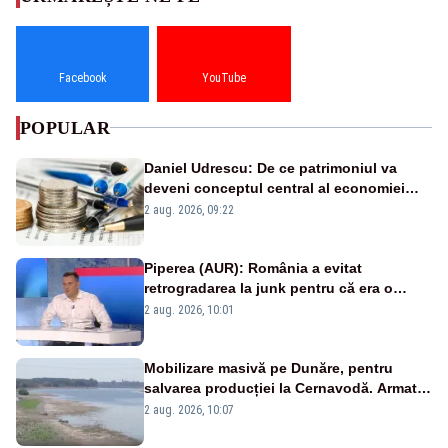
Facebook
YouTube
POPULAR
Daniel Udrescu: De ce patrimoniul va
deveni conceptul central al economiei
viitoare?
2 aug. 2026, 09:22
Piperea (AUR): România a evitat
retrogradarea la junk pentru că era o
catastrofă pentru bănci și fondurile de
2 aug. 2026, 10:01
pensii
Mobilizare masivă pe Dunăre, pentru
salvarea producției la Cernavodă. Armata
va detona o stâncă și va devia apa
2 aug. 2026, 10:07
fluviului - IMAGINI AERIENE