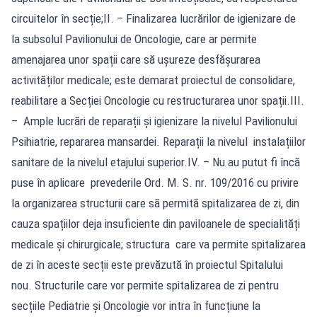
circuitelor în secție;II. – Finalizarea lucrărilor de igienizare de
la subsolul Pavilionului de Oncologie, care ar permite
amenajarea unor spații care să ușureze desfășurarea
activităților medicale; este demarat proiectul de consolidare,
reabilitare a Secției Oncologie cu restructurarea unor spații.III.
– Ample lucrări de reparații și igienizare la nivelul Pavilionului
Psihiatrie, repararea mansardei. Reparații la nivelul instalațiilor
sanitare de la nivelul etajului superior.IV. – Nu au putut fi încă
puse în aplicare prevederile Ord. M. S. nr. 109/2016 cu privire
la organizarea structurii care să permită spitalizarea de zi, din
cauza spațiilor deja insuficiente din paviloanele de specialități
medicale și chirurgicale; structura care va permite spitalizarea
de zi în aceste secții este prevăzută în proiectul Spitalului
nou. Structurile care vor permite spitalizarea de zi pentru
secțiile Pediatrie și Oncologie vor intra în funcțiune la