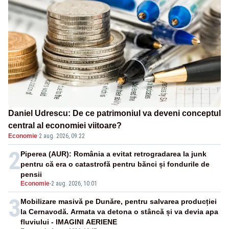
Daniel Udrescu: De ce patrimoniul va deveni conceptul
central al economiei viitoare?
Economie
·
2 aug. 2026, 09:22
2
Piperea (AUR): România a evitat retrogradarea la junk
pentru că era o catastrofă pentru bănci și fondurile de
pensii
Economie
-
2 aug. 2026, 10:01
3
Mobilizare masivă pe Dunăre, pentru salvarea producției
la Cernavodă. Armata va detona o stâncă și va devia apa
fluviului - IMAGINI AERIENE