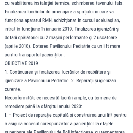
cu reabilitarea instalației termice, schimbarea tavanului fals.
Finalizarea lucrărilor de amenajare a spațiului în care va
funcționa aparatul RMN, achiziționat în cursul aceluiași an,
intrat în funcțiune în ianuarie 2019. Finalizarea igienizării și
dotării spălătoriei cu 2 mașini performante și 2 uscătoare
(aprilie 2018). Dotarea Pavilionului Pediatrie cu un lift mare
pentru transportul pacienților .
OBIECTIVE 2019
1. Continuarea și finalizarea lucrărilor de reabilitare și
igienizare a Pavilionului Pediatrie. 2. Reparații și igienizări
curente.
Neconformități, ce necesită lucrări ample, cu termene de
remediere până la sfârșitul anului 2020:
I. – Proiect de reparație capitală și construirea unui lift pentru
a asigura accesul corespunzător a pacienților la etajele
superioare ale Pavilionului de Boli infecțioase, cu respectarea