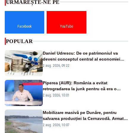
URMĂREȘTE-NE PE
Facebook
YouTube
POPULAR
Daniel Udrescu: De ce patrimoniul va
deveni conceptul central al economiei
viitoare?
2 aug. 2026, 09:22
Piperea (AUR): România a evitat
retrogradarea la junk pentru că era o
catastrofă pentru bănci și fondurile de
2 aug. 2026, 10:01
pensii
Mobilizare masivă pe Dunăre, pentru
salvarea producției la Cernavodă. Armata
va detona o stâncă și va devia apa
2 aug. 2026, 10:07
fluviului - IMAGINI AERIENE