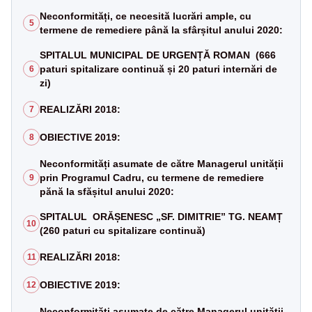
Neconformități, ce necesită lucrări ample, cu
5
termene de remediere până la sfârșitul anului 2020:
SPITALUL MUNICIPAL DE URGENȚĂ ROMAN (666
paturi spitalizare continuă și 20 paturi internări de
6
zi)
REALIZĂRI 2018:
7
OBIECTIVE 2019:
8
Neconformități asumate de către Managerul unității
prin Programul Cadru, cu termene de remediere
9
pănă la sfășitul anului 2020:
SPITALUL ORĂȘENESC „SF. DIMITRIE” TG. NEAMȚ
10
(260 paturi cu spitalizare continuă)
REALIZĂRI 2018:
11
OBIECTIVE 2019:
12
Neconformități asumate de către Managerul unității