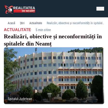
Acasă
Știri
Actualitate
Realizări, obiective și neconformități în spitalele din Neamț
·
ACTUALITATE
5 min citire
Realizări, obiective și neconformități în
spitalele din Neamț
Spitalul-Judetean