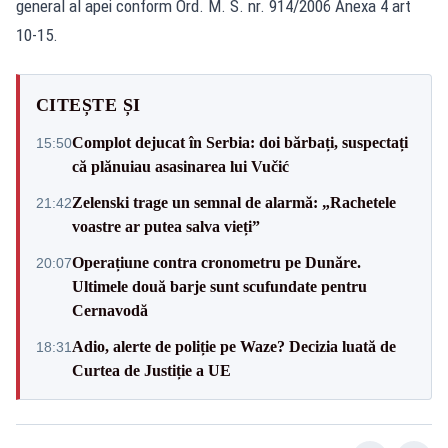
general al apei conform Ord. M. S. nr. 914/2006 Anexa 4 art
10-15.
CITEȘTE ȘI
Complot dejucat în Serbia: doi bărbați, suspectați
15:50
că plănuiau asasinarea lui Vučić
Zelenski trage un semnal de alarmă: „Rachetele
21:42
voastre ar putea salva vieți”
Operațiune contra cronometru pe Dunăre.
20:07
Ultimele două barje sunt scufundate pentru
Cernavodă
Adio, alerte de poliție pe Waze? Decizia luată de
18:31
Curtea de Justiție a UE