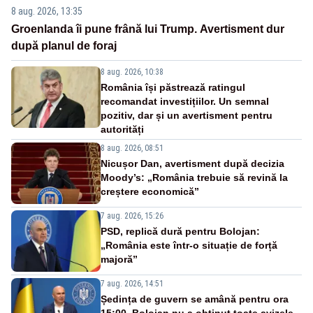
8 aug. 2026, 13:35
Groenlanda îi pune frână lui Trump. Avertisment dur
după planul de foraj
8 aug. 2026, 10:38
România își păstrează ratingul
recomandat investițiilor. Un semnal
pozitiv, dar și un avertisment pentru
autorități
8 aug. 2026, 08:51
Nicușor Dan, avertisment după decizia
Moody’s: „România trebuie să revină la
creștere economică”
7 aug. 2026, 15:26
PSD, replică dură pentru Bolojan:
„România este într-o situație de forță
majoră”
7 aug. 2026, 14:51
Ședința de guvern se amână pentru ora
15:00. Bolojan nu a obținut toate avizele