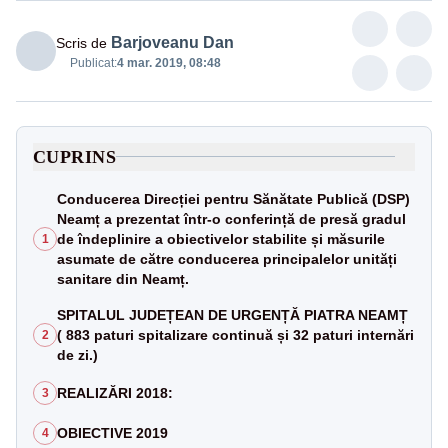
Barjoveanu Dan
Scris de
Publicat:
4 mar. 2019, 08:48
CUPRINS
Conducerea Direcției pentru Sănătate Publică (DSP)
Neamț a prezentat într-o conferință de presă gradul
de îndeplinire a obiectivelor stabilite și măsurile
1
asumate de către conducerea principalelor unități
sanitare din Neamț.
SPITALUL JUDEȚEAN DE URGENȚĂ PIATRA NEAMȚ
( 883 paturi spitalizare continuă și 32 paturi internări
2
de zi.)
REALIZĂRI 2018:
3
OBIECTIVE 2019
4