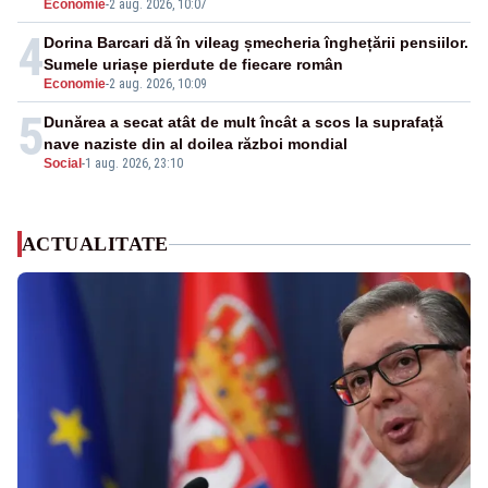
Economie
-
2 aug. 2026, 10:07
4
Dorina Barcari dă în vileag șmecheria înghețării pensiilor.
Sumele uriașe pierdute de fiecare român
Economie
-
2 aug. 2026, 10:09
5
Dunărea a secat atât de mult încât a scos la suprafață
nave naziste din al doilea război mondial
Social
-
1 aug. 2026, 23:10
ACTUALITATE