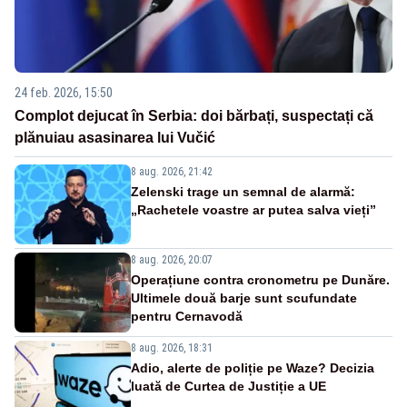
24 feb. 2026, 15:50
Complot dejucat în Serbia: doi bărbați, suspectați că
plănuiau asasinarea lui Vučić
8 aug. 2026, 21:42
Zelenski trage un semnal de alarmă:
„Rachetele voastre ar putea salva vieți”
8 aug. 2026, 20:07
Operațiune contra cronometru pe Dunăre.
Ultimele două barje sunt scufundate
pentru Cernavodă
8 aug. 2026, 18:31
Adio, alerte de poliție pe Waze? Decizia
luată de Curtea de Justiție a UE