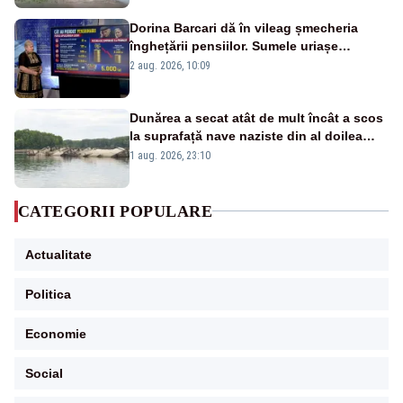
Dorina Barcari dă în vileag șmecheria
înghețării pensiilor. Sumele uriașe
pierdute de fiecare român
2 aug. 2026, 10:09
Dunărea a secat atât de mult încât a scos
la suprafață nave naziste din al doilea
război mondial
1 aug. 2026, 23:10
CATEGORII POPULARE
Actualitate
Politica
Economie
Social