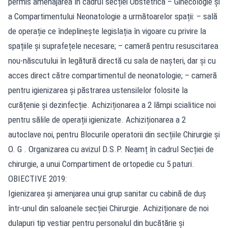
permis amenajarea în cadrul secției Obstetrică – Ginecologie și
a Compartimentului Neonatologie a următoarelor spații: – sală
de operație ce îndeplinește legislația în vigoare cu privire la
spațiile și suprafețele necesare; – cameră pentru resuscitarea
nou-născutului în legătură directă cu sala de nașteri, dar și cu
acces direct către compartimentul de neonatologie; – cameră
pentru igienizarea și păstrarea ustensilelor folosite la
curățenie și dezinfecție. Achiziționarea a 2 lămpi scialitice noi
pentru sălile de operații igienizate. Achiziționarea a 2
autoclave noi, pentru Blocurile operatorii din secțiile Chirurgie și
O. G . Organizarea cu avizul D.S.P. Neamț în cadrul Secției de
chirurgie, a unui Compartiment de ortopedie cu 5 paturi.
OBIECTIVE 2019:
Igienizarea și amenjarea unui grup sanitar cu cabină de duș
într-unul din saloanele secției Chirurgie. Achiziționare de noi
dulapuri tip vestiar pentru personalul din bucătărie și