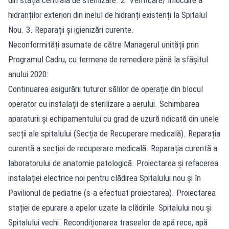
hidranților exteriori din inelul de hidranți existenți la Spitalul
Nou. 3. Reparații și igienizări curente.
Neconformități asumate de către Managerul unității prin
Programul Cadru, cu termene de remediere pănă la sfășitul
anului 2020:
Continuarea asigurării tuturor sălilor de operație din blocul
operator cu instalații de sterilizare a aerului. Schimbarea
aparaturii și echipamentului cu grad de uzură ridicată din unele
secții ale spitalului (Secția de Recuperare medicală). Reparația
curentă a secției de recuperare medicală. Reparația curentă a
laboratorului de anatomie patologică. Proiectarea și refacerea
instalației electrice noi pentru clădirea Spitalului nou și în
Pavilionul de pediatrie (s-a efectuat proiectarea). Proiectarea
stației de epurare a apelor uzate la clădirile Spitalului nou și
Spitalului vechi. Recondiționarea traseelor de apă rece, apă