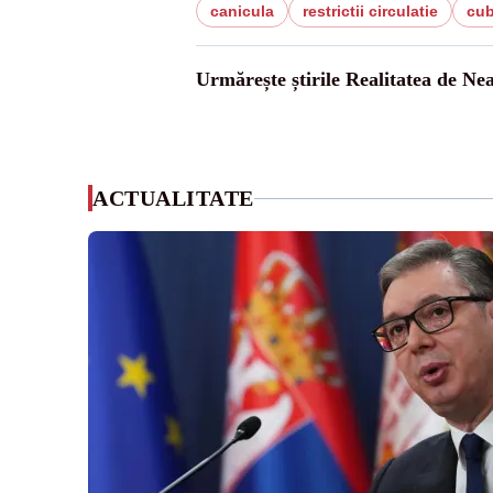
canicula
restrictii circulatie
cu
Urmărește știrile Realitatea de Ne
ACTUALITATE