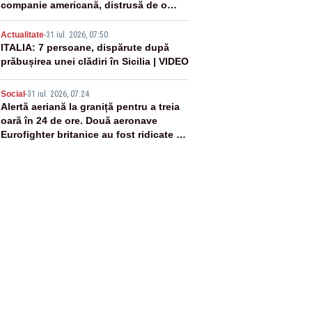
companie americană, distrusă de o
rachetă rusească
4
Actualitate
-
31 iul. 2026, 07:50
ITALIA: 7 persoane, dispărute după
prăbușirea unei clădiri în Sicilia | VIDEO
5
Social
-
31 iul. 2026, 07:24
Alertă aeriană la graniță pentru a treia
oară în 24 de ore. Două aeronave
Eurofighter britanice au fost ridicate de
la sol