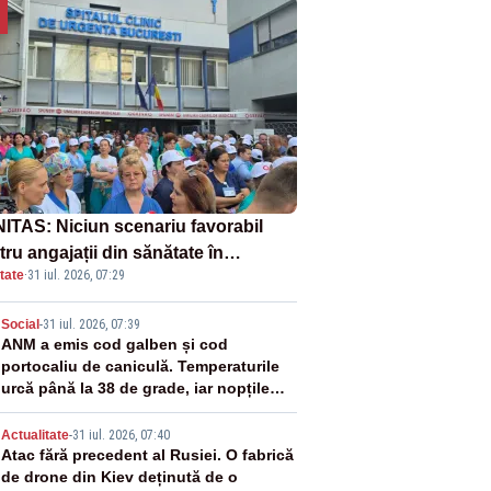
ITAS: Niciun scenariu favorabil
ru angajații din sănătate în
tate
·
31 iul. 2026, 07:29
ectul Legii salarizării
2
Social
-
31 iul. 2026, 07:39
ANM a emis cod galben și cod
portocaliu de caniculă. Temperaturile
urcă până la 38 de grade, iar nopțile
devin tropicale
3
Actualitate
-
31 iul. 2026, 07:40
Atac fără precedent al Rusiei. O fabrică
de drone din Kiev deținută de o