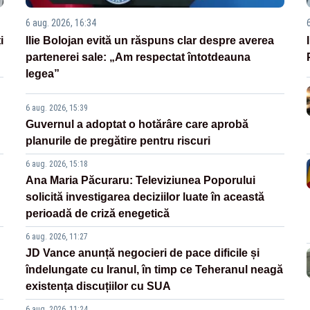
6 aug. 2026, 16:34
i
Ilie Bolojan evită un răspuns clar despre averea
partenerei sale: „Am respectat întotdeauna
legea”
6 aug. 2026, 15:39
Guvernul a adoptat o hotărâre care aprobă
planurile de pregătire pentru riscuri
6 aug. 2026, 15:18
Ana Maria Păcuraru: Televiziunea Poporului
solicită investigarea deciziilor luate în această
perioadă de criză enegetică
6 aug. 2026, 11:27
JD Vance anunță negocieri de pace dificile și
îndelungate cu Iranul, în timp ce Teheranul neagă
existența discuțiilor cu SUA
6 aug. 2026, 11:24