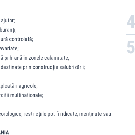
ajutor;
buranți;
ură controlată;
avariate;
pă și hrană în zonele calamitate;
destinate prin construcție salubrizării;
ploatări agricole;
ciții multinaționale;
orologice, restricțiile pot fi ridicate, menținute sau
ÂNIA