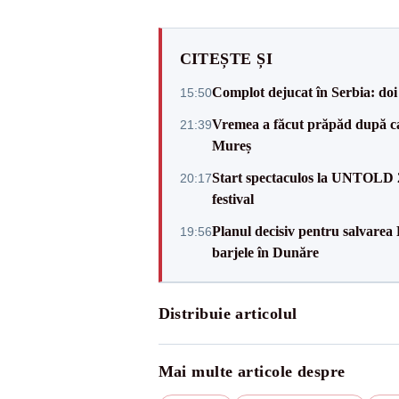
CITEȘTE ȘI
Complot dejucat în Serbia: doi 
15:50
Vremea a făcut prăpăd după cani
21:39
Mureș
Start spectaculos la UNTOLD 20
20:17
festival
Planul decisiv pentru salvarea
19:56
barjele în Dunăre
Distribuie articolul
Mai multe articole despre