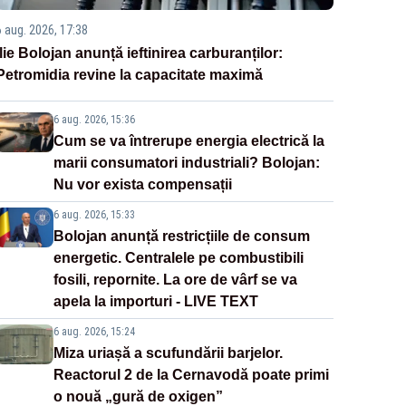
6 aug. 2026, 17:38
Ilie Bolojan anunță ieftinirea carburanților:
Petromidia revine la capacitate maximă
6 aug. 2026, 15:36
Cum se va întrerupe energia electrică la
marii consumatori industriali? Bolojan:
Nu vor exista compensații
6 aug. 2026, 15:33
Bolojan anunță restricțiile de consum
energetic. Centralele pe combustibili
fosili, repornite. La ore de vârf se va
apela la importuri - LIVE TEXT
6 aug. 2026, 15:24
Miza uriașă a scufundării barjelor.
Reactorul 2 de la Cernavodă poate primi
o nouă „gură de oxigen”