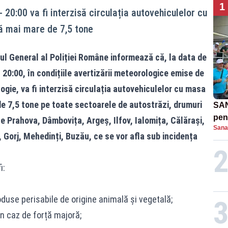
1
 - 20:00 va fi interzisă circulația autovehiculelor cu
ă mai mare de 7,5 tone
l General al Poliției Române informează că, la data de
 - 20:00, în condițiile avertizării meteorologice emise de
gie, va fi interzisă circulația autovehiculelor cu masa
e 7,5 tone pe toate sectoarele de autostrăzi, drumuri
SAN
pent
e Prahova, Dâmbovița, Argeș, Ilfov, Ialomița, Călărași,
Sana
proi
, Gorj, Mehedinți, Buzău, ce se vor afla sub incidența
i:
oduse perisabile de origine animală și vegetală;
în caz de forță majoră;