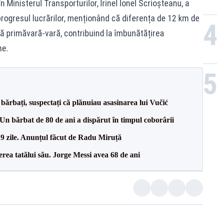
n Ministerul Transporturilor, Irinel Ionel Scrioșteanu, a
 progresul lucrărilor, menționând că diferența de 12 km de
ă primăvară-vară, contribuind la îmbunătățirea
ne.
bărbați, suspectați că plănuiau asasinarea lui Vučić
n bărbat de 80 de ani a dispărut în timpul coborârii
 9 zile. Anunțul făcut de Radu Miruță
erea tatălui său. Jorge Messi avea 68 de ani