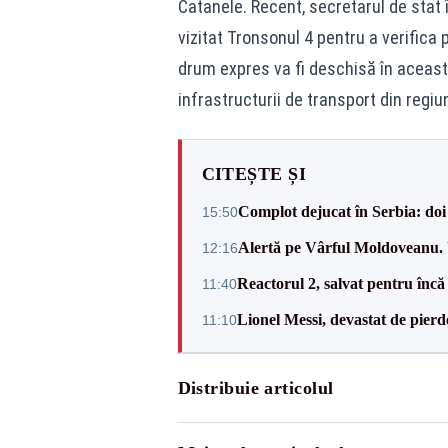
Catanele. Recent, secretarul de stat î
vizitat Tronsonul 4 pentru a verifica
drum expres va fi deschisă în aceast
infrastructurii de transport din regiu
CITEȘTE ȘI
Complot dejucat în Serbia: doi 
15:50
Alertă pe Vârful Moldoveanu. U
12:16
Reactorul 2, salvat pentru încă
11:40
Lionel Messi, devastat de pierd
11:10
Distribuie articolul