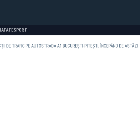
NATATE
SPORT
ȚII DE TRAFIC PE AUTOSTRADA A1 BUCUREȘTI-PITEȘTI, ÎNCEPÂND DE ASTĂZI