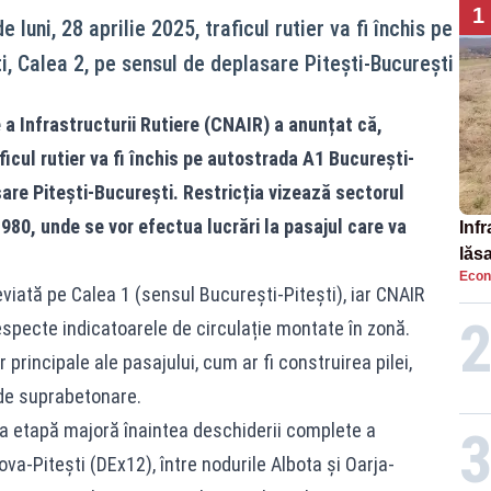
1
luni, 28 aprilie 2025, traficul rutier va fi închis pe
i, Calea 2, pe sensul de deplasare Pitești-București
a Infrastructurii Rutiere (CNAIR) a anunțat că,
aficul rutier va fi închis pe autostrada A1 București-
sare Pitești-București. Restricția vizează sectorul
80, unde se vor efectua lucrări la pasajul care va
Infr
lăs
Econ
deviată pe Calea 1 (sensul București-Pitești), iar CNAIR
pecte indicatoarele de circulație montate în zonă.
r principale ale pasajului, cum ar fi construirea pilei,
 de suprabetonare.
ma etapă majoră înaintea deschiderii complete a
va-Pitești (DEx12), între nodurile Albota și Oarja-