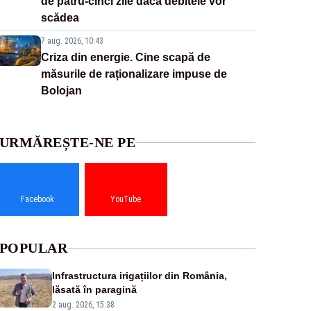
de patru-cinci zile dacă debitele vor
scădea
7 aug. 2026, 10:43
Criza din energie. Cine scapă de
măsurile de raționalizare impuse de
Bolojan
URMĂREȘTE-NE PE
Facebook
YouTube
POPULAR
Infrastructura irigațiilor din România,
lăsată în paragină
2 aug. 2026, 15:38