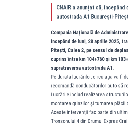
CNAIR a anunțat că, începând de 
autostrada A1 București-Piteșt
Compania Națională de Administrare 
începând de luni, 28 aprilie 2025, tr
Pitești, Calea 2, pe sensul de depla
cuprins între km 104+760 și km 103+9
supratraversa autostrada A1.
Pe durata lucrărilor, circulația va fi 
recomandă conducătorilor auto să res
Lucrările includ realizarea structurilo
montarea grinzilor și turnarea plăcii
Aceste intervenții fac parte din ulti
Tronsonului 4 din Drumul Expres Craio