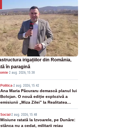
astructura irigațiilor din România,
ată în paragină
omie
·
2 aug. 2026, 15:38
2
Politica
-
2 aug. 2026, 15:42
Ana Maria Păcuraru demască planul lui
Bolojan. O nouă ediție explozivă a
emisiunii „Miza Zilei” la Realitatea
PLUS
3
Social
-
2 aug. 2026, 15:48
Misiune ratată la Izvoarele, pe Dunăre:
stânca nu a cedat, militarii reiau