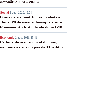
detonările luni – VIDEO
4
Social
-
2 aug. 2026, 19:28
Drona care a ținut Tulcea în alertă a
zburat 20 de minute deasupra apelor
României. Au fost ridicate două F-16
5
Economie
-
2 aug. 2026, 15:36
Carburanții s-au scumpit din nou,
motorina este la un pas de 11 lei/litru