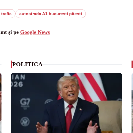
 trafic
autostrada A1 bucuresti pitesti
amt și pe
Google News
POLITICA