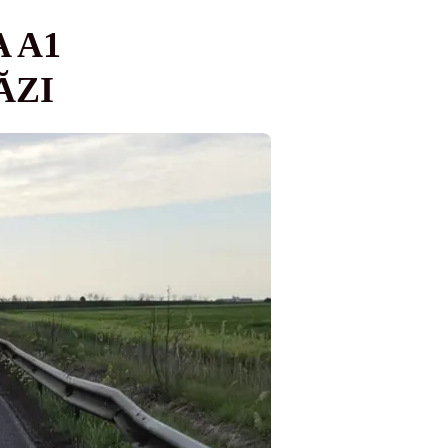
 A1
ĂZI