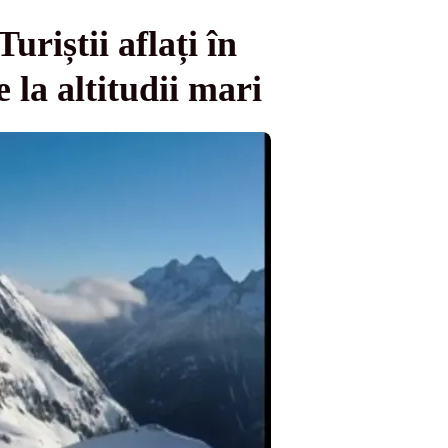
uriștii aflați în
 la altitudii mari