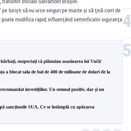
 transmit oficialii Salvamont Braşov.
” pe turişti să nu urce singuri pe munte şi să ţină cont de
poate modifica rapid, influenţând semnificativ siguranţa
bărbați, suspectați că plănuiau asasinarea lui Vučić
 a blocat sala de bal de 400 de milioane de dolari de la
recomandat investițiilor. Un semnal pozitiv, dar și un
pă sancțiunile SUA. Ce se întâmplă cu apărarea