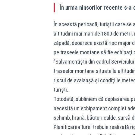
În urma ninsorilor recente s-a
În această perioadă, turiștii care se a
altitudini mai mari de 1800 de metri,
zăpadă, deoarece există risc major d
pe traseele montane să fie echipaţi c
”Salvamontiştii din cadrul Serviciu
traseelor montane situate la altitudi
riscul de avalanşă şi condiţiile mete
turişti.
Totodată, subliniem că deplasarea pe 
necesită un echipament complet ade
schimb, hrană, băuturi calde, sursă d
Planificarea turei trebuie realizată r