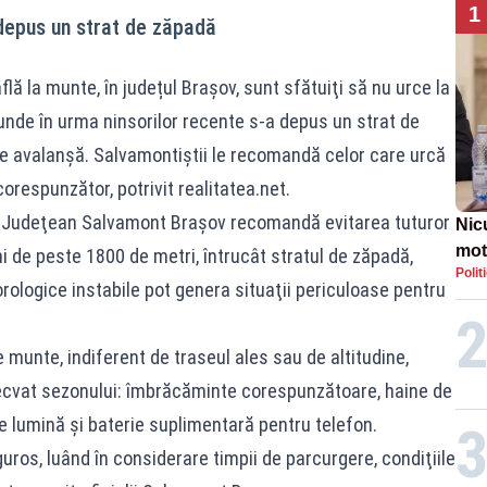
1
 depus un strat de zăpadă
flă la munte, în județul Brașov, sunt sfătuiţi să nu urce la
 unde în urma ninsorilor recente s-a depus un strat de
e avalanşă. Salvamontiștii le recomandă celor care urcă
orespunzător, potrivit realitatea.net.
lui Judeţean Salvamont Braşov recomandă evitarea tuturor
Nic
mot
ni de peste 1800 de metri, întrucât stratul de zăpadă,
Polit
de ț
orologice instabile pot genera situaţii periculoase pentru
Guv
munte, indiferent de traseul ales sau de altitudine,
cvat sezonului: îmbrăcăminte corespunzătoare, haine de
e lumină şi baterie suplimentară pentru telefon.
iguros, luând în considerare timpii de parcurgere, condiţiile