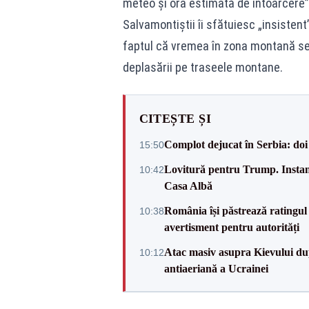
meteo şi ora estimată de întoarcere”,
Salvamontiştii îi sfătuiesc „insistent
faptul că vremea în zona montană se 
deplasării pe traseele montane.
CITEȘTE ȘI
Complot dejucat în Serbia: doi 
15:50
Lovitură pentru Trump. Instanța
10:42
Casa Albă
România își păstrează ratingul 
10:38
avertisment pentru autorități
Atac masiv asupra Kievului du
10:12
antiaeriană a Ucrainei