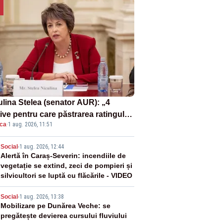
ulina Stelea (senator AUR): „4
ive pentru care păstrarea ratingului
ica
·
1 aug. 2026, 11:51
ară nu este o reușită pentru
ernul Bolojan”
2
Social
-
1 aug. 2026, 12:44
Alertă în Caraș-Severin: incendiile de
vegetație se extind, zeci de pompieri și
silvicultori se luptă cu flăcările - VIDEO
3
Social
-
1 aug. 2026, 13:38
Mobilizare pe Dunărea Veche: se
pregătește devierea cursului fluviului