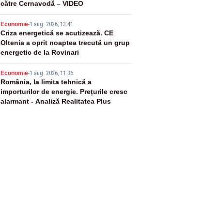
către Cernavodă – VIDEO
4
Economie
-
1 aug. 2026, 13:41
Criza energetică se acutizează. CE
Oltenia a oprit noaptea trecută un grup
energetic de la Rovinari
5
Economie
-
1 aug. 2026, 11:36
România, la limita tehnică a
importurilor de energie. Prețurile cresc
alarmant - Analiză Realitatea Plus