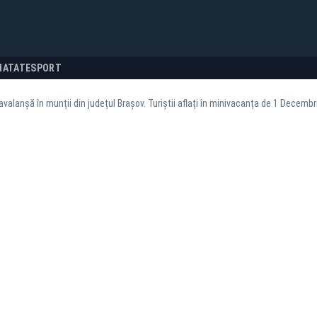
NATATE
SPORT
avalanșă în munții din județul Brașov. Turiștii aflați în minivacanța de 1 Decembrie