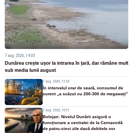
7 aug. 2026, 14:03
Dunărea crește ușor la intrarea în țară, dar rămâne mult
sub media lunii august
7 aug. 2026, 13:02
În intervalul orar de seară, consumul de
curent „a scăzut cu 200-300 de megawați”
7 aug. 2026, 10:51
Bolojan: Nivelul Dunării asigură o
funcționare a centralei de la Cernavodă
de patru-cinci zile dacă debitele vor