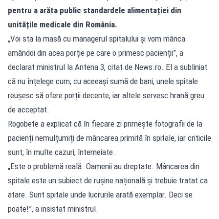
pentru a arăta public standardele alimentației din
unitățile medicale din România.
„Voi sta la masă cu managerul spitalului și vom mânca
amândoi din acea porție pe care o primesc pacienții”, a
declarat ministrul la Antena 3, citat de News.ro. El a subliniat
că nu înțelege cum, cu aceeași sumă de bani, unele spitale
reușesc să ofere porții decente, iar altele servesc hrană greu
de acceptat.
Rogobete a explicat că în fiecare zi primește fotografii de la
pacienți nemulțumiți de mâncarea primită în spitale, iar criticile
sunt, în multe cazuri, întemeiate.
„Este o problemă reală. Oamenii au dreptate. Mâncarea din
spitale este un subiect de rușine națională și trebuie tratat ca
atare. Sunt spitale unde lucrurile arată exemplar. Deci se
poate!”, a insistat ministrul.