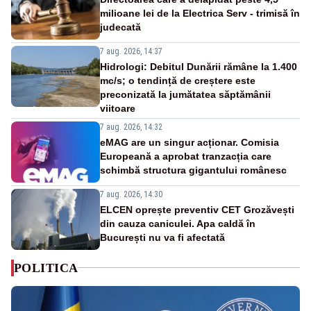
milioane lei de la Electrica Serv - trimisă în
judecată
7 aug. 2026, 14:37
Hidrologi: Debitul Dunării rămâne la 1.400
mc/s; o tendință de creștere este
preconizată la jumătatea săptămânii
viitoare
7 aug. 2026, 14:32
eMAG are un singur acționar. Comisia
Europeană a aprobat tranzacția care
schimbă structura gigantului românesc
7 aug. 2026, 14:30
ELCEN oprește preventiv CET Grozăvești
din cauza caniculei. Apa caldă în
București nu va fi afectată
POLITICA