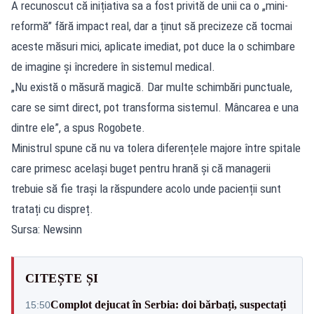
A recunoscut că inițiativa sa a fost privită de unii ca o „mini-
reformă” fără impact real, dar a ținut să precizeze că tocmai
aceste măsuri mici, aplicate imediat, pot duce la o schimbare
de imagine și încredere în sistemul medical.
„Nu există o măsură magică. Dar multe schimbări punctuale,
care se simt direct, pot transforma sistemul. Mâncarea e una
dintre ele”, a spus Rogobete.
Ministrul spune că nu va tolera diferențele majore între spitale
care primesc același buget pentru hrană și că managerii
trebuie să fie trași la răspundere acolo unde pacienții sunt
tratați cu dispreț.
Sursa: Newsinn
CITEȘTE ȘI
Complot dejucat în Serbia: doi bărbați, suspectați
15:50