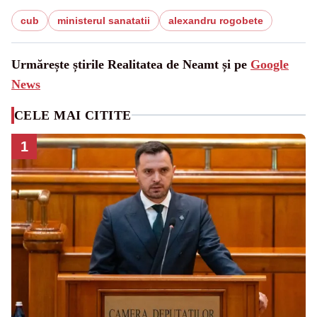
cub
ministerul sanatatii
alexandru rogobete
Urmărește știrile Realitatea de Neamt și pe
Google
News
CELE MAI CITITE
1