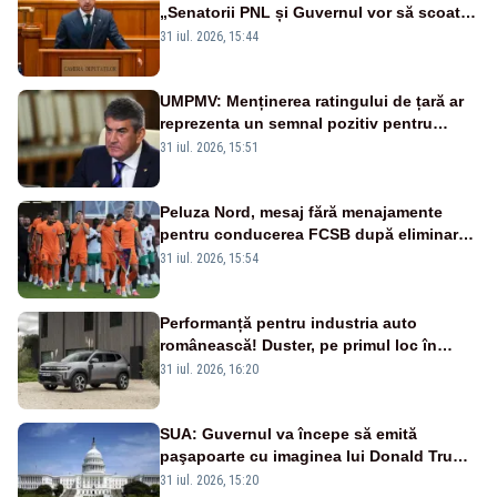
„Senatorii PNL și Guvernul vor să scoată
la vânzare bunuri publice pentru a stinge
31 iul. 2026, 15:44
datoriile pentru vaccinurile Pfizer!”
UMPMV: Menținerea ratingului de țară ar
reprezenta un semnal pozitiv pentru
România. Autoritățile trebuie să continue
31 iul. 2026, 15:51
consolidarea stabilității economice și
financiare
Peluza Nord, mesaj fără menajamente
pentru conducerea FCSB după eliminarea
rușinoasă din Conference League
31 iul. 2026, 15:54
Performanță pentru industria auto
românească! Duster, pe primul loc în
topul vânzărilor din Ucraina
31 iul. 2026, 16:20
SUA: Guvernul va începe să emită
paşapoarte cu imaginea lui Donald Trump
începând cu 8 august
31 iul. 2026, 15:20