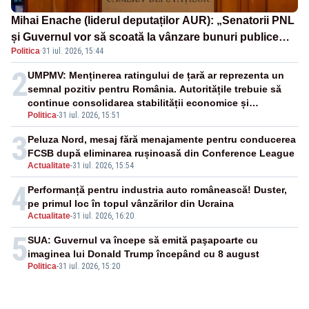
Mihai Enache (liderul deputaților AUR): „Senatorii PNL
și Guvernul vor să scoată la vânzare bunuri publice
Politica
·
31 iul. 2026, 15:44
pentru a stinge datoriile pentru vaccinurile Pfizer!”
2
UMPMV: Menținerea ratingului de țară ar reprezenta un
semnal pozitiv pentru România. Autoritățile trebuie să
continue consolidarea stabilității economice și
Politica
-
31 iul. 2026, 15:51
financiare
3
Peluza Nord, mesaj fără menajamente pentru conducerea
FCSB după eliminarea rușinoasă din Conference League
Actualitate
-
31 iul. 2026, 15:54
4
Performanță pentru industria auto românească! Duster,
pe primul loc în topul vânzărilor din Ucraina
Actualitate
-
31 iul. 2026, 16:20
5
SUA: Guvernul va începe să emită paşapoarte cu
imaginea lui Donald Trump începând cu 8 august
Politica
-
31 iul. 2026, 15:20