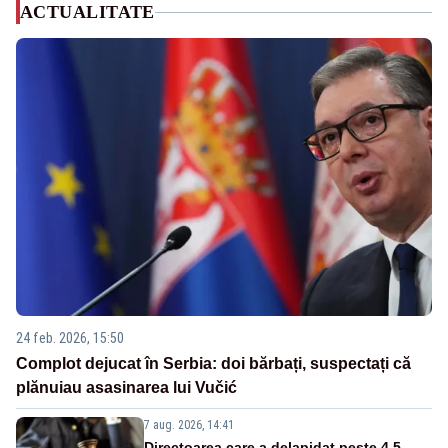
ACTUALITATE
24 feb. 2026, 15:50
Complot dejucat în Serbia: doi bărbați, suspectați că
plănuiau asasinarea lui Vučić
7 aug. 2026, 14:41
Directoarea care a delapidat peste 4,5