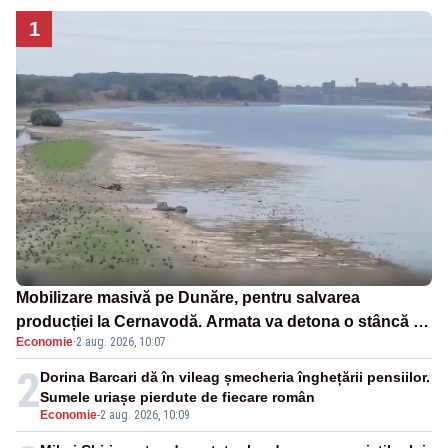
1
Mobilizare masivă pe Dunăre, pentru salvarea
producției la Cernavodă. Armata va detona o stâncă și
Economie
·
2 aug. 2026, 10:07
va devia apa fluviului - IMAGINI AERIENE
2
Dorina Barcari dă în vileag șmecheria înghețării pensiilor.
Sumele uriașe pierdute de fiecare român
Economie
-
2 aug. 2026, 10:09