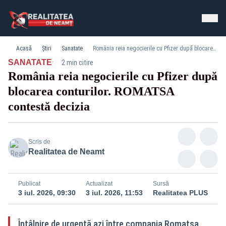
Acasă
Știri
Sanatate
România reia negocierile cu Pfizer după blocarea conturilor. ROMATSA contestă decizia
·
SANATATE
2 min citire
România reia negocierile cu Pfizer după
blocarea conturilor. ROMATSA
contestă decizia
Scris de
Realitatea de Neamt
Publicat
Actualizat
Sursă
3 iul. 2026, 09:30
3 iul. 2026, 11:53
Realitatea PLUS
Întâlnire de urgență azi între compania Romatsa,