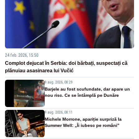
24 feb. 2026, 15:50
Complot dejucat în Serbia: doi bărbați, suspectați că
plănuiau asasinarea lui Vučić
9 aug. 2026, 08:29
Barjele au fost scufundate, dar apare un
nou risc. Ce se întâmplă pe Dunăre
9 aug. 2026, 08:11
Michele Morrone, apariție surpriză la
Summer Well: „Îi iubesc pe români”