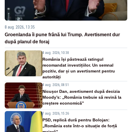
8 aug. 2026, 13:35
Groenlanda îi pune frână lui Trump. Avertisment dur
după planul de foraj
8 aug. 2026, 10:38
România își păstrează ratingul
recomandat investițiilor. Un semnal
pozitiv, dar și un avertisment pentru
autorități
8 aug. 2026, 08:51
Nicușor Dan, avertisment după decizia
Moody’s: „România trebuie să revină la
creștere economică”
7 aug. 2026, 15:26
PSD, replică dură pentru Bolojan:
„România este într-o situație de forță
majoră”