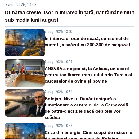
7 aug. 2026, 14:03
Dunărea crește ușor la intrarea în țară, dar rămâne mult
sub media lunii august
7 aug. 2026, 13:02
În intervalul orar de seară, consumul de
curent „a scăzut cu 200-300 de megawați”
7 aug. 2026, 10:57
ANSVSA a negociat, la Ankara, un acord
pentru facilitarea tranzitului prin Turcia al
carcaselor de ovine și bovine
7 aug. 2026, 10:51
Bolojan: Nivelul Dunării asigură o
funcționare a centralei de la Cernavodă
de patru-cinci zile dacă debitele vor
scădea
7 aug. 2026, 10:43
Criza din energie. Cine scapă de măsurile
de raționalizare impuse de Bolojan