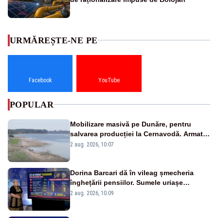
URMĂREȘTE-NE PE
Facebook
YouTube
POPULAR
Mobilizare masivă pe Dunăre, pentru
salvarea producției la Cernavodă. Armata
va detona o stâncă și va devia apa
2 aug. 2026, 10:07
fluviului - IMAGINI AERIENE
Dorina Barcari dă în vileag șmecheria
înghețării pensiilor. Sumele uriașe
pierdute de fiecare român
2 aug. 2026, 10:09