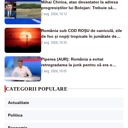
Mihai Chirica, atac devastator la adresa
progresiștilor lui Bolojan: Trebuie să
protejăm și natura, dar nu șținem omaneii
2 aug. 2026, 10:12
în stare permanentă de alertă
România sub COD ROȘU de caniculă, zile
de foc și nopți tropicale în jumătate de
țară
2 aug. 2026, 10:25
Piperea (AUR): România a evitat
retrogradarea la junk pentru că era o
catastrofă pentru bănci și fondurile de
2 aug. 2026, 10:01
pensii
CATEGORII POPULARE
Actualitate
Politica
Economie