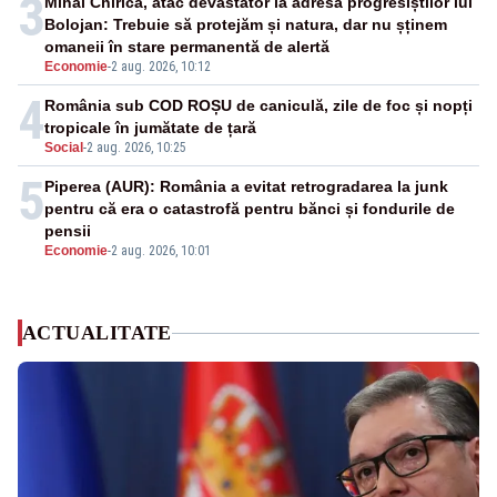
3
Mihai Chirica, atac devastator la adresa progresiștilor lui
Bolojan: Trebuie să protejăm și natura, dar nu șținem
omaneii în stare permanentă de alertă
Economie
-
2 aug. 2026, 10:12
4
România sub COD ROȘU de caniculă, zile de foc și nopți
tropicale în jumătate de țară
Social
-
2 aug. 2026, 10:25
5
Piperea (AUR): România a evitat retrogradarea la junk
pentru că era o catastrofă pentru bănci și fondurile de
pensii
Economie
-
2 aug. 2026, 10:01
ACTUALITATE