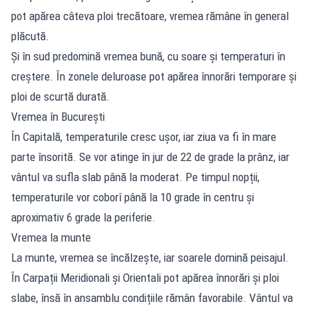
pot apărea câteva ploi trecătoare, vremea rămâne în general
plăcută.
Și în sud predomină vremea bună, cu soare și temperaturi în
creștere. În zonele deluroase pot apărea înnorări temporare și
ploi de scurtă durată.
Vremea în București
În Capitală, temperaturile cresc ușor, iar ziua va fi în mare
parte însorită. Se vor atinge în jur de 22 de grade la prânz, iar
vântul va sufla slab până la moderat. Pe timpul nopții,
temperaturile vor coborî până la 10 grade în centru și
aproximativ 6 grade la periferie.
Vremea la munte
La munte, vremea se încălzește, iar soarele domină peisajul.
În Carpații Meridionali și Orientali pot apărea înnorări și ploi
slabe, însă în ansamblu condițiile rămân favorabile. Vântul va