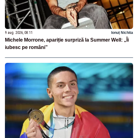
9 aug. 2026, 08:11
Ionuț Nichita
Michele Morrone, apariție surpriză la Summer Well: „Îi
iubesc pe români”