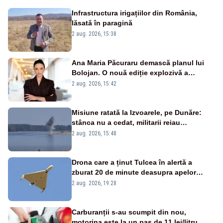
Infrastructura irigațiilor din România,
lăsată în paragină
2 aug. 2026, 15:38
Ana Maria Păcuraru demască planul lui
Bolojan. O nouă ediție explozivă a
emisiunii „Miza Zilei” la Realitatea PLUS
2 aug. 2026, 15:42
Misiune ratată la Izvoarele, pe Dunăre:
stânca nu a cedat, militarii reiau
detonările luni – VIDEO
2 aug. 2026, 15:48
Drona care a ținut Tulcea în alertă a
zburat 20 de minute deasupra apelor
României. Au fost ridicate două F-16
2 aug. 2026, 19:28
Carburanții s-au scumpit din nou,
motorina este la un pas de 11 lei/litru