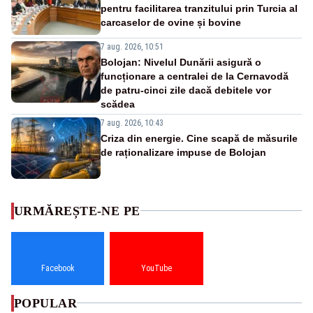
pentru facilitarea tranzitului prin Turcia al
carcaselor de ovine și bovine
7 aug. 2026, 10:51
Bolojan: Nivelul Dunării asigură o
funcționare a centralei de la Cernavodă
de patru-cinci zile dacă debitele vor
scădea
7 aug. 2026, 10:43
Criza din energie. Cine scapă de măsurile
de raționalizare impuse de Bolojan
URMĂREȘTE-NE PE
Facebook
YouTube
POPULAR