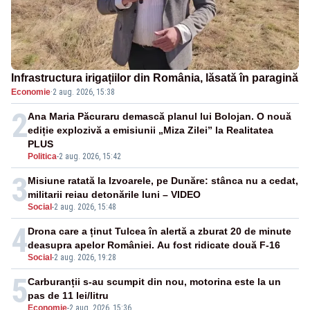
Infrastructura irigațiilor din România, lăsată în paragină
Economie
·
2 aug. 2026, 15:38
2
Ana Maria Păcuraru demască planul lui Bolojan. O nouă
ediție explozivă a emisiunii „Miza Zilei” la Realitatea
PLUS
Politica
-
2 aug. 2026, 15:42
3
Misiune ratată la Izvoarele, pe Dunăre: stânca nu a cedat,
militarii reiau detonările luni – VIDEO
Social
-
2 aug. 2026, 15:48
4
Drona care a ținut Tulcea în alertă a zburat 20 de minute
deasupra apelor României. Au fost ridicate două F-16
Social
-
2 aug. 2026, 19:28
5
Carburanții s-au scumpit din nou, motorina este la un
pas de 11 lei/litru
Economie
-
2 aug. 2026, 15:36