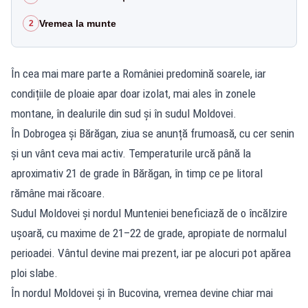
Vremea la munte
2
În cea mai mare parte a României predomină soarele, iar
condițiile de ploaie apar doar izolat, mai ales în zonele
montane, în dealurile din sud și în sudul Moldovei.
În Dobrogea și Bărăgan, ziua se anunță frumoasă, cu cer senin
și un vânt ceva mai activ. Temperaturile urcă până la
aproximativ 21 de grade în Bărăgan, în timp ce pe litoral
rămâne mai răcoare.
Sudul Moldovei și nordul Munteniei beneficiază de o încălzire
ușoară, cu maxime de 21–22 de grade, apropiate de normalul
perioadei. Vântul devine mai prezent, iar pe alocuri pot apărea
ploi slabe.
În nordul Moldovei și în Bucovina, vremea devine chiar mai