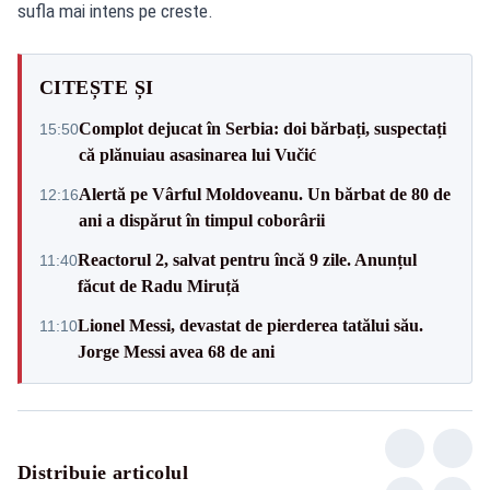
sufla mai intens pe creste.
CITEȘTE ȘI
Complot dejucat în Serbia: doi bărbați, suspectați
15:50
că plănuiau asasinarea lui Vučić
Alertă pe Vârful Moldoveanu. Un bărbat de 80 de
12:16
ani a dispărut în timpul coborârii
Reactorul 2, salvat pentru încă 9 zile. Anunțul
11:40
făcut de Radu Miruță
Lionel Messi, devastat de pierderea tatălui său.
11:10
Jorge Messi avea 68 de ani
Distribuie articolul