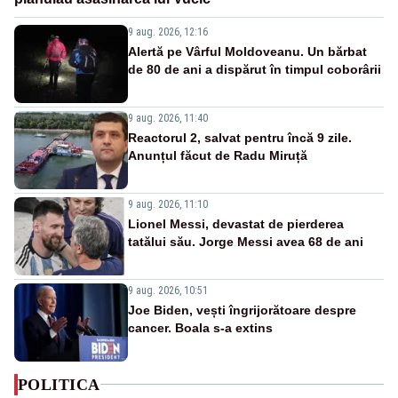
9 aug. 2026, 12:16
Alertă pe Vârful Moldoveanu. Un bărbat
de 80 de ani a dispărut în timpul coborârii
9 aug. 2026, 11:40
Reactorul 2, salvat pentru încă 9 zile.
Anunțul făcut de Radu Miruță
9 aug. 2026, 11:10
Lionel Messi, devastat de pierderea
tatălui său. Jorge Messi avea 68 de ani
9 aug. 2026, 10:51
Joe Biden, vești îngrijorătoare despre
cancer. Boala s-a extins
POLITICA