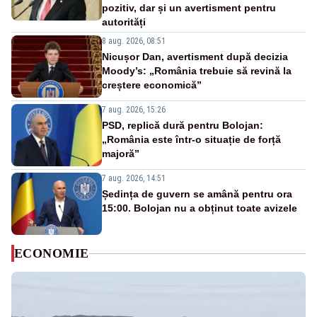
pozitiv, dar și un avertisment pentru
autorități
8 aug. 2026, 08:51
Nicușor Dan, avertisment după decizia
Moody’s: „România trebuie să revină la
creștere economică”
7 aug. 2026, 15:26
PSD, replică dură pentru Bolojan:
„România este într-o situație de forță
majoră”
7 aug. 2026, 14:51
Ședința de guvern se amână pentru ora
15:00. Bolojan nu a obținut toate avizele
ECONOMIE