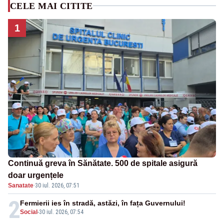
CELE MAI CITITE
1
Continuă greva în Sănătate. 500 de spitale asigură
doar urgențele
Sanatate
·
30 iul. 2026, 07:51
2
Fermierii ies în stradă, astăzi, în fața Guvernului!
Social
-
30 iul. 2026, 07:54