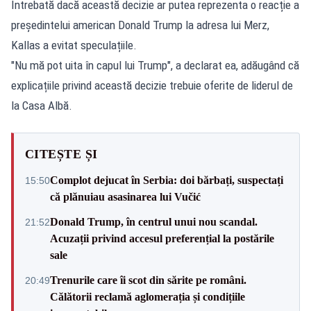
Întrebată dacă această decizie ar putea reprezenta o reacție a
președintelui american Donald Trump la adresa lui Merz,
Kallas a evitat speculațiile.
"Nu mă pot uita în capul lui Trump", a declarat ea, adăugând că
explicațiile privind această decizie trebuie oferite de liderul de
la Casa Albă.
CITEȘTE ȘI
Complot dejucat în Serbia: doi bărbați, suspectați
15:50
că plănuiau asasinarea lui Vučić
Donald Trump, în centrul unui nou scandal.
21:52
Acuzații privind accesul preferențial la postările
sale
Trenurile care îi scot din sărite pe români.
20:49
Călătorii reclamă aglomerația și condițiile