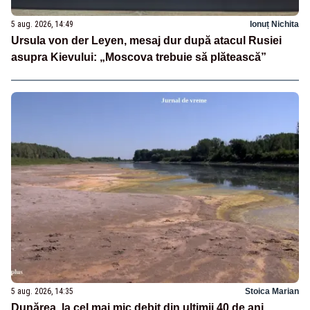
5 aug. 2026, 14:49
Ionuț Nichita
Ursula von der Leyen, mesaj dur după atacul Rusiei
asupra Kievului: „Moscova trebuie să plătească”
5 aug. 2026, 14:35
Stoica Marian
Dunărea, la cel mai mic debit din ultimii 40 de ani.