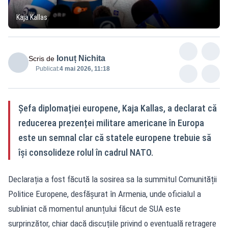
Kaja Kallas
Ionuț Nichita
Scris de
Publicat:
4 mai 2026, 11:18
Șefa diplomației europene, Kaja Kallas, a declarat că
reducerea prezenței militare americane în Europa
este un semnal clar că statele europene trebuie să
își consolideze rolul în cadrul NATO.
Declarația a fost făcută la sosirea sa la summitul Comunității
Politice Europene, desfășurat în Armenia, unde oficialul a
subliniat că momentul anunțului făcut de SUA este
surprinzător, chiar dacă discuțiile privind o eventuală retragere