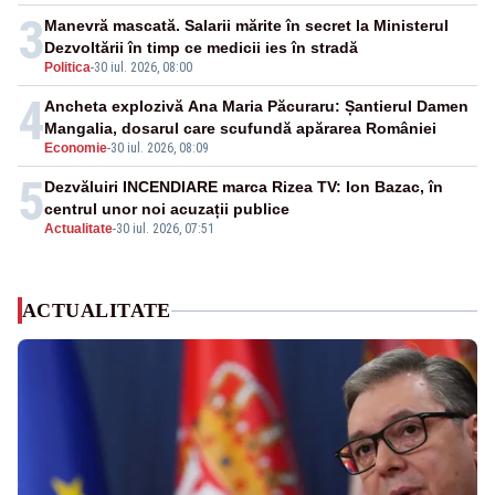
3
Manevră mascată. Salarii mărite în secret la Ministerul
Dezvoltării în timp ce medicii ies în stradă
Politica
-
30 iul. 2026, 08:00
4
Ancheta explozivă Ana Maria Păcuraru: Șantierul Damen
Mangalia, dosarul care scufundă apărarea României
Economie
-
30 iul. 2026, 08:09
5
Dezvăluiri INCENDIARE marca Rizea TV: Ion Bazac, în
centrul unor noi acuzații publice
Actualitate
-
30 iul. 2026, 07:51
ACTUALITATE