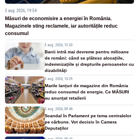
5 aug. 2026, 19:54
Măsuri de economisire a energiei în România.
Magazinele sting reclamele, iar autoritățile reduc
consumul
5 aug. 2026, 15:03
Banii intră mai devreme pentru milioane
de români: când se plătesc alocațiile,
indemnizațiile și drepturile persoanelor cu
dizabilități
5 aug. 2026, 10:29
Marile lanțuri de magazine din România
reduc consumul de energie. Ce MĂSURI
au anunțat retailerii
5 aug. 2026, 09:46
Scandal în Parlament pe tema centralelor
pe cărbune. Vot decisiv în Camera
Deputaților
5 aug. 2026, 09:42