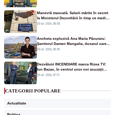
Manevră mascată. Salarii mărite în secret
la Ministerul Dezvoltării în timp ce medicii
ies în stradă
30 iul. 2026, 08:00
Ancheta explozivă Ana Maria Păcuraru:
Șantierul Damen Mangalia, dosarul care
scufundă apărarea României
30 iul. 2026, 08:09
Dezvăluiri INCENDIARE marca Rizea TV:
Ion Bazac, în centrul unor noi acuzații
publice
30 iul. 2026, 07:51
CATEGORII POPULARE
Actualitate
Politica