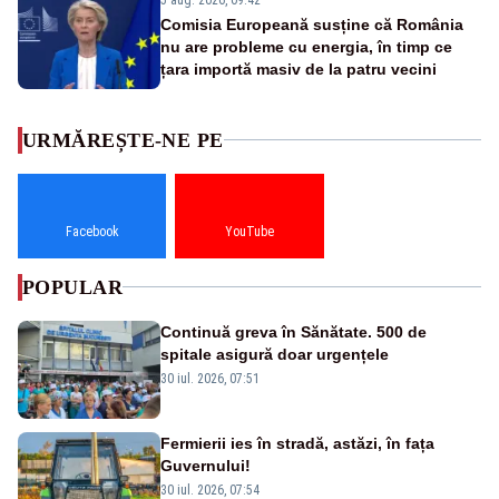
Comisia Europeană susține că România
nu are probleme cu energia, în timp ce
țara importă masiv de la patru vecini
URMĂREȘTE-NE PE
Facebook
YouTube
POPULAR
Continuă greva în Sănătate. 500 de
spitale asigură doar urgențele
30 iul. 2026, 07:51
Fermierii ies în stradă, astăzi, în fața
Guvernului!
30 iul. 2026, 07:54