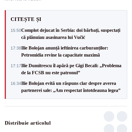
CITEȘTE ȘI
Complot dejucat în Serbia: doi bărbați, suspectați
15:50
că plănuiau asasinarea lui Vučić
Ilie Bolojan anunță ieftinirea carburanților:
17:38
Petromidia revine la capacitate maximă
Ilie Dumitrescu îl apără pe Gigi Becali: „Problema
17:17
de la FCSB nu este patronul”
Ilie Bolojan evită un răspuns clar despre averea
16:34
partenerei sale: „Am respectat întotdeauna legea”
Distribuie articolul