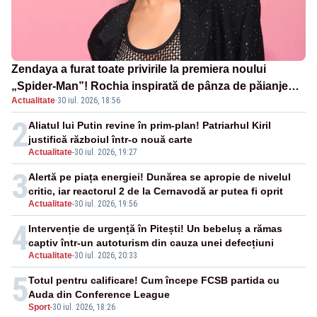
Zendaya a furat toate privirile la premiera noului
„Spider-Man”! Rochia inspirată de pânza de păianjen a
Actualitate
·
30 iul. 2026, 18:56
făcut senzație
2
Aliatul lui Putin revine în prim-plan! Patriarhul Kiril
justifică războiul într-o nouă carte
Actualitate
-
30 iul. 2026, 19:27
3
Alertă pe piața energiei! Dunărea se apropie de nivelul
critic, iar reactorul 2 de la Cernavodă ar putea fi oprit
Actualitate
-
30 iul. 2026, 19:56
4
Intervenție de urgență în Pitești! Un bebeluș a rămas
captiv într-un autoturism din cauza unei defecțiuni
Actualitate
-
30 iul. 2026, 20:33
5
Totul pentru calificare! Cum începe FCSB partida cu
Auda din Conference League
Sport
-
30 iul. 2026, 18:26