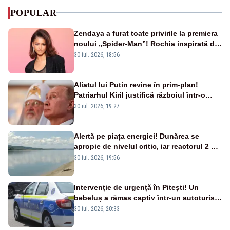
POPULAR
Zendaya a furat toate privirile la premiera
noului „Spider-Man”! Rochia inspirată de
pânza de păianjen a făcut senzație
30 iul. 2026, 18:56
Aliatul lui Putin revine în prim-plan!
Patriarhul Kiril justifică războiul într-o
nouă carte
30 iul. 2026, 19:27
Alertă pe piața energiei! Dunărea se
apropie de nivelul critic, iar reactorul 2 de
la Cernavodă ar putea fi oprit
30 iul. 2026, 19:56
Intervenție de urgență în Pitești! Un
bebeluș a rămas captiv într-un autoturism
din cauza unei defecțiuni
30 iul. 2026, 20:33