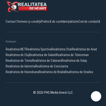
Contact
Termeni și condiții
Politică de confidențialitate
Cod de conduită
Parteneri:
Realitatea.NET
Realitatea Sportiva
Realitatea Star
Realitatea de Arad
Realitatea de Cluj
Realitatea de Galati
Realitatea de Teleorman
Realitatea de Timis
Realitatea de Calarasi
Realitatea de Salaj
Realitatea de Ialomita
Realitatea de Constanta
Realitatea de Hunedoara
Realitatea de Braila
Realitatea de Oradea
© 2026 PHG Media Invest LLC
Facebook
YouTube