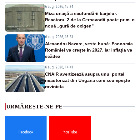
6 aug. 2026, 15:24
Miza uriașă a scufundării barjelor.
Reactorul 2 de la Cernavodă poate primi o
nouă „gură de oxigen”
6 aug. 2026, 15:23
Alexandru Nazare, veste bună: Economia
României va crește în 2027, iar inflația va
scădea
6 aug. 2026, 14:43
CNAIR avertizează asupra unui portal
neautorizat din Ungaria care scumpește
rovinieta
URMĂREȘTE-NE PE
Facebook
YouTube