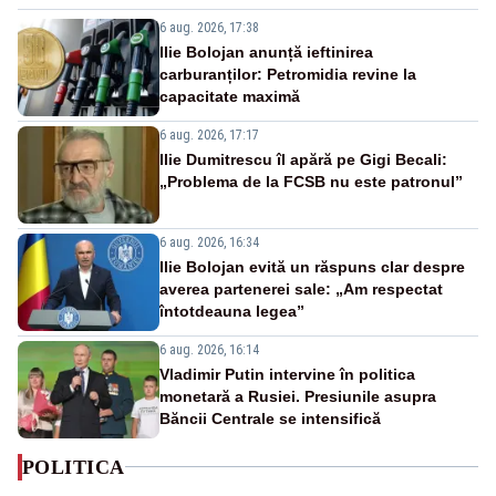
6 aug. 2026, 17:38
Ilie Bolojan anunță ieftinirea
carburanților: Petromidia revine la
capacitate maximă
6 aug. 2026, 17:17
Ilie Dumitrescu îl apără pe Gigi Becali:
„Problema de la FCSB nu este patronul”
6 aug. 2026, 16:34
Ilie Bolojan evită un răspuns clar despre
averea partenerei sale: „Am respectat
întotdeauna legea”
6 aug. 2026, 16:14
Vladimir Putin intervine în politica
monetară a Rusiei. Presiunile asupra
Băncii Centrale se intensifică
POLITICA