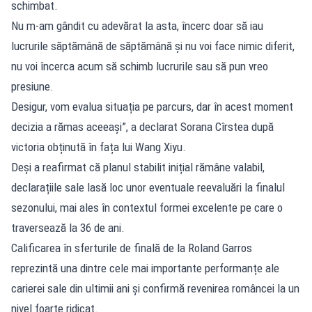
schimbat.
Nu m-am gândit cu adevărat la asta, încerc doar să iau
lucrurile săptămână de săptămână și nu voi face nimic diferit,
nu voi încerca acum să schimb lucrurile sau să pun vreo
presiune.
Desigur, vom evalua situația pe parcurs, dar în acest moment
decizia a rămas aceeași”, a declarat Sorana Cîrstea după
victoria obținută în fața lui Wang Xiyu.
Deși a reafirmat că planul stabilit inițial rămâne valabil,
declarațiile sale lasă loc unor eventuale reevaluări la finalul
sezonului, mai ales în contextul formei excelente pe care o
traversează la 36 de ani.
Calificarea în sferturile de finală de la Roland Garros
reprezintă una dintre cele mai importante performanțe ale
carierei sale din ultimii ani și confirmă revenirea româncei la un
nivel foarte ridicat.