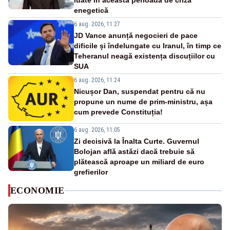
luate în această perioadă de criză
enegetică
6 aug. 2026, 11:27
JD Vance anunță negocieri de pace
dificile și îndelungate cu Iranul, în timp ce
Teheranul neagă existența discuțiilor cu
SUA
6 aug. 2026, 11:24
Nicușor Dan, suspendat pentru că nu
propune un nume de prim-ministru, așa
cum prevede Constituția!
6 aug. 2026, 11:05
Zi decisivă la Înalta Curte. Guvernul
Bolojan află astăzi dacă trebuie să
plătească aproape un miliard de euro
grefierilor
ECONOMIE