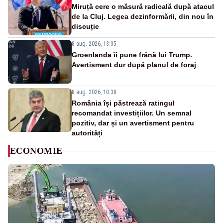
Miruță cere o măsură radicală după atacul
de la Cluj. Legea dezinformării, din nou în
discuție
8 aug. 2026, 13:35
Groenlanda îi pune frână lui Trump.
Avertisment dur după planul de foraj
8 aug. 2026, 10:38
România își păstrează ratingul
recomandat investițiilor. Un semnal
pozitiv, dar și un avertisment pentru
autorități
ECONOMIE