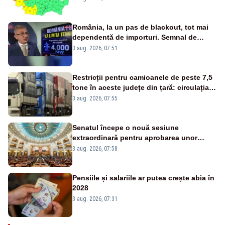
România, la un pas de blackout, tot mai
dependentă de importuri. Semnal de
alarmă tras de un expert în energie
3 aug. 2026, 07:51
Restricții pentru camioanele de peste 7,5
tone în aceste județe din țară: circulația
este interzisă luni, între orele 12:00 și
3 aug. 2026, 07:55
20:00
Senatul începe o nouă sesiune
extraordinară pentru aprobarea unor
jaloane din PNRR
3 aug. 2026, 07:58
Pensiile și salariile ar putea crește abia în
2028
3 aug. 2026, 07:31