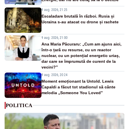
9 aug. 2026, 21:25
Escaladare brutală în război. Rusia și
Ucraina s-au atacat cu drone și rachete
9 aug. 2026, 21:00
Ana Maria Păcuraru: „Cum am ajuns aici,
într-o țară cu resurse, cu un reactor
nuclear, cu un potențial energetic uriaș,
dar care se împrumută de curent de la
vecini?”
9 aug. 2026, 20:24
Moment emoționant la Untold. Lewis
Capaldi a făcut tot stadionul să cânte
melodia „Someone You Loved”
POLITICA