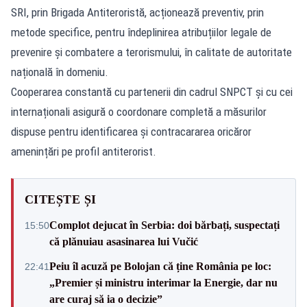
SRI, prin Brigada Antiteroristă, acționează preventiv, prin
metode specifice, pentru îndeplinirea atribuțiilor legale de
prevenire și combatere a terorismului, în calitate de autoritate
națională în domeniu.
Cooperarea constantă cu partenerii din cadrul SNPCT și cu cei
internaționali asigură o coordonare completă a măsurilor
dispuse pentru identificarea și contracararea oricăror
amenințări pe profil antiterorist.
CITEȘTE ȘI
Complot dejucat în Serbia: doi bărbați, suspectați
15:50
că plănuiau asasinarea lui Vučić
Peiu îl acuză pe Bolojan că ține România pe loc:
22:41
„Premier și ministru interimar la Energie, dar nu
are curaj să ia o decizie”