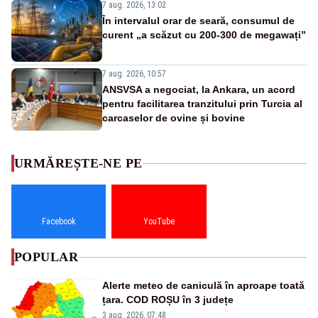
7 aug. 2026, 13:02
În intervalul orar de seară, consumul de
curent „a scăzut cu 200-300 de megawați”
7 aug. 2026, 10:57
ANSVSA a negociat, la Ankara, un acord
pentru facilitarea tranzitului prin Turcia al
carcaselor de ovine și bovine
URMĂREȘTE-NE PE
Facebook
YouTube
POPULAR
Alerte meteo de caniculă în aproape toată
țara. COD ROȘU în 3 județe
3 aug. 2026, 07:48