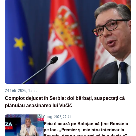
24 feb. 2026, 15:50
Complot dejucat în Serbia: doi bărbați, suspectați că
plănuiau asasinarea lui Vučić
9 aug. 2026, 22:41
Peiu îl acuză pe Bolojan că ține România
pe loc: „Premier și ministru interimar la
Energie, dar nu are curaj să ia o decizie”