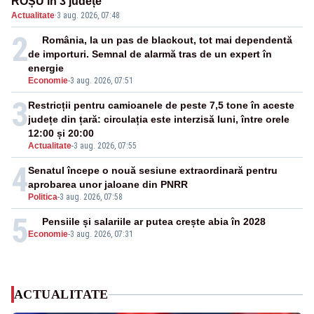
ROȘU în 3 județe
Actualitate
·
3 aug. 2026, 07:48
2
România, la un pas de blackout, tot mai dependentă
de importuri. Semnal de alarmă tras de un expert în
energie
Economie
-
3 aug. 2026, 07:51
3
Restricții pentru camioanele de peste 7,5 tone în aceste
județe din țară: circulația este interzisă luni, între orele
12:00 și 20:00
Actualitate
-
3 aug. 2026, 07:55
4
Senatul începe o nouă sesiune extraordinară pentru
aprobarea unor jaloane din PNRR
Politica
-
3 aug. 2026, 07:58
5
Pensiile și salariile ar putea crește abia în 2028
Economie
-
3 aug. 2026, 07:31
ACTUALITATE