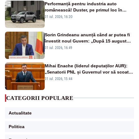
Performanță pentru industria auto
românească! Duster, pe primul loc în
topul vânzărilor din Ucraina
31 iul. 2026, 16:20
Sorin Grindeanu anunță când ar putea fi
învestit noul Guvern: „După 15 august
sunt șanse mai mari”
31 iul. 2026, 16:49
Mihai Enache (liderul deputaților AUR):
„Senatorii PNL și Guvernul vor să scoată
la vânzare bunuri publice pentru a stinge
31 iul. 2026, 15:44
datoriile pentru vaccinurile Pfizer!”
CATEGORII POPULARE
Actualitate
Politica