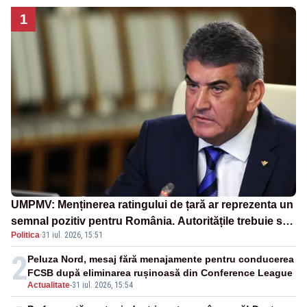
1
UMPMV: Menținerea ratingului de țară ar reprezenta un
semnal pozitiv pentru România. Autoritățile trebuie să
Politica
·
31 iul. 2026, 15:51
continue consolidarea stabilității economice și
financiare
2
Peluza Nord, mesaj fără menajamente pentru conducerea
FCSB după eliminarea rușinoasă din Conference League
Actualitate
-
31 iul. 2026, 15:54