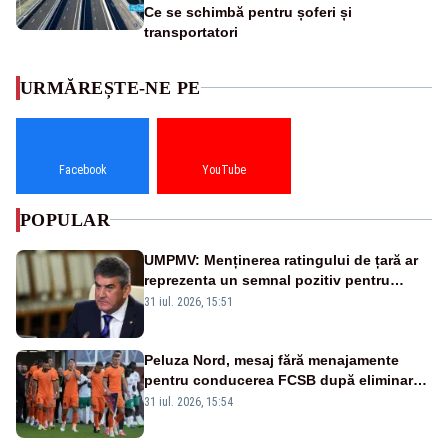
Ce se schimbă pentru șoferi și
transportatori
URMĂREȘTE-NE PE
Facebook
YouTube
POPULAR
UMPMV: Menținerea ratingului de țară ar
reprezenta un semnal pozitiv pentru
România. Autoritățile trebuie să continue
31 iul. 2026, 15:51
consolidarea stabilității economice și
financiare
Peluza Nord, mesaj fără menajamente
pentru conducerea FCSB după eliminarea
rușinoasă din Conference League
31 iul. 2026, 15:54