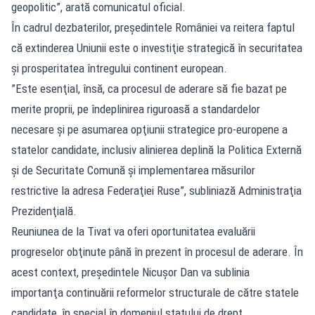
geopolitic”, arată comunicatul oficial.
În cadrul dezbaterilor, preşedintele României va reitera faptul
că extinderea Uniunii este o investiţie strategică în securitatea
şi prosperitatea întregului continent european.
”Este esenţial, însă, ca procesul de aderare să fie bazat pe
merite proprii, pe îndeplinirea riguroasă a standardelor
necesare şi pe asumarea opţiunii strategice pro-europene a
statelor candidate, inclusiv alinierea deplină la Politica Externă
şi de Securitate Comună şi implementarea măsurilor
restrictive la adresa Federaţiei Ruse”, subliniază Administraţia
Prezidenţială.
Reuniunea de la Tivat va oferi oportunitatea evaluării
progreselor obţinute până în prezent în procesul de aderare. În
acest context, preşedintele Nicuşor Dan va sublinia
importanţa continuării reformelor structurale de către statele
candidate, în special în domeniul statului de drept.