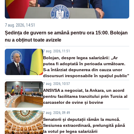
7 aug. 2026, 14:51
Ședința de guvern se amână pentru ora 15:00. Bolojan
nu a obținut toate avizele
7 aug. 2026, 11:51
Bolojan, despre legea salarizării: „Ar
putea fi adoptată în perioada următoare.
S-a întârziat depunerea din cauza unor
discursuri iresponsabile în spaţiul public”
7 aug. 2026, 10:57
ANSVSA a negociat, la Ankara, un acord
pentru facilitarea tranzitului prin Turcia al
carcaselor de ovine și bovine
7 aug. 2026, 09:49
Senatorii și deputații rămân la muncă.
Sesiunea extraordinară, prelungită până
la votul pe legea salarizării