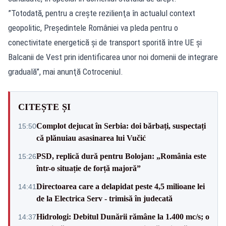
”Totodată, pentru a creşte rezilienţa în actualul context
geopolitic, Preşedintele României va pleda pentru o
conectivitate energetică şi de transport sporită între UE şi
Balcanii de Vest prin identificarea unor noi domenii de integrare
graduală”, mai anunţă Cotroceniul.
CITEȘTE ȘI
Complot dejucat în Serbia: doi bărbați, suspectați
15:50
că plănuiau asasinarea lui Vučić
PSD, replică dură pentru Bolojan: „România este
15:26
într-o situație de forță majoră”
Directoarea care a delapidat peste 4,5 milioane lei
14:41
de la Electrica Serv - trimisă în judecată
Hidrologi: Debitul Dunării rămâne la 1.400 mc/s; o
14:37