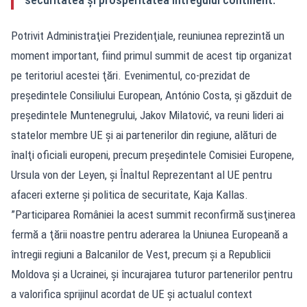
Potrivit Administraţiei Prezidenţiale, reuniunea reprezintă un
moment important, fiind primul summit de acest tip organizat
pe teritoriul acestei ţări. Evenimentul, co-prezidat de
preşedintele Consiliului European, António Costa, şi găzduit de
preşedintele Muntenegrului, Jakov Milatović, va reuni lideri ai
statelor membre UE şi ai partenerilor din regiune, alături de
înalţi oficiali europeni, precum preşedintele Comisiei Europene,
Ursula von der Leyen, şi Înaltul Reprezentant al UE pentru
afaceri externe şi politica de securitate, Kaja Kallas.
”Participarea României la acest summit reconfirmă susţinerea
fermă a ţării noastre pentru aderarea la Uniunea Europeană a
întregii regiuni a Balcanilor de Vest, precum şi a Republicii
Moldova şi a Ucrainei, şi încurajarea tuturor partenerilor pentru
a valorifica sprijinul acordat de UE şi actualul context