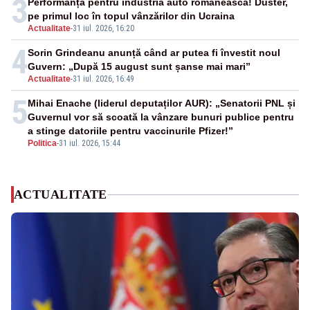
3
Performanță pentru industria auto românească! Duster,
pe primul loc în topul vânzărilor din Ucraina
Actualitate
-
31 iul. 2026, 16:20
4
Sorin Grindeanu anunță când ar putea fi învestit noul
Guvern: „După 15 august sunt șanse mai mari”
Actualitate
-
31 iul. 2026, 16:49
5
Mihai Enache (liderul deputaților AUR): „Senatorii PNL și
Guvernul vor să scoată la vânzare bunuri publice pentru
a stinge datoriile pentru vaccinurile Pfizer!”
Politica
-
31 iul. 2026, 15:44
ACTUALITATE