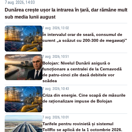
7 aug. 2026, 14:03
Dunărea crește ușor la intrarea în țară, dar rămâne mult
sub media lunii august
7 aug. 2026, 13:02
În intervalul orar de seară, consumul de
curent „a scăzut cu 200-300 de megawați”
7 aug. 2026, 10:51
Bolojan: Nivelul Dunării asigură o
funcționare a centralei de la Cernavodă
de patru-cinci zile dacă debitele vor
scădea
7 aug. 2026, 10:43
Criza din energie. Cine scapă de măsurile
de raționalizare impuse de Bolojan
7 aug. 2026, 10:01
Tarifele pentru rovinietă și sistemul
TollRo se aplică de la 1 octombrie 2026.