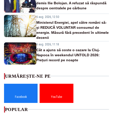
demis Ilie Bolojan. A refuzat să răspundă
despre centralele pe cărbune
6 aug. 2026, 12:50
Ministerul Energiei, apel către români să-
și REDUCĂ VOLUNTAR consumul de
energie. Măsură fără precedent în ultimele
decenii
6 aug. 2026, 11:18
Cât a ajuns să coste o cazare la Cluj-
Napoca în weekendul UNTOLD 2026:
Prețuri record pe noapte
URMĂREȘTE-NE PE
Facebook
YouTube
POPULAR