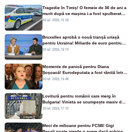
Tragedie în Timiș! O femeie de 36 de ani a
murit după ce mașina i-a fost spulberată
de tren
30 iul. 2026, 15:36
Bruxelles aprobă o nouă tranșă uriașă
pentru Ucraina! Miliarde de euro pentru
armament și apărare
30 iul. 2026, 16:19
Momente de panică pentru Diana
Șoșoacă! Eurodeputata a fost rănită într-
un accident rutier
30 iul. 2026, 16:48
Lovitură pentru românii care merg în
Bulgaria! Vinieta se scumpește masiv de
la 1 august
30 iul. 2026, 17:15
Meci de milioane pentru FCSB! Gigi
Becali poate pierde o avere dacă echipa