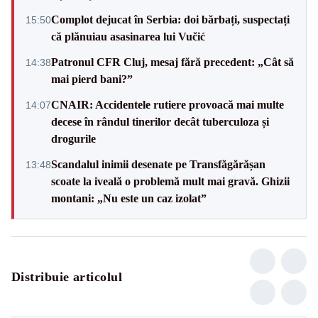
Complot dejucat în Serbia: doi bărbați, suspectați
15:50
că plănuiau asasinarea lui Vučić
Patronul CFR Cluj, mesaj fără precedent: „Cât să
14:38
mai pierd bani?”
CNAIR: Accidentele rutiere provoacă mai multe
14:07
decese în rândul tinerilor decât tuberculoza și
drogurile
Scandalul inimii desenate pe Transfăgărășan
13:48
scoate la iveală o problemă mult mai gravă. Ghizii
montani: „Nu este un caz izolat”
Distribuie articolul