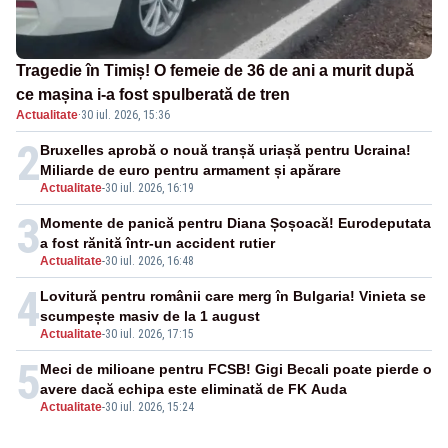
Tragedie în Timiș! O femeie de 36 de ani a murit după
ce mașina i-a fost spulberată de tren
Actualitate
·
30 iul. 2026, 15:36
2
Bruxelles aprobă o nouă tranșă uriașă pentru Ucraina!
Miliarde de euro pentru armament și apărare
Actualitate
-
30 iul. 2026, 16:19
3
Momente de panică pentru Diana Șoșoacă! Eurodeputata
a fost rănită într-un accident rutier
Actualitate
-
30 iul. 2026, 16:48
4
Lovitură pentru românii care merg în Bulgaria! Vinieta se
scumpește masiv de la 1 august
Actualitate
-
30 iul. 2026, 17:15
5
Meci de milioane pentru FCSB! Gigi Becali poate pierde o
avere dacă echipa este eliminată de FK Auda
Actualitate
-
30 iul. 2026, 15:24