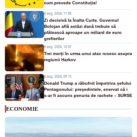
cum prevede Constituția!
6 aug. 2026, 11:05
Zi decisivă la Înalta Curte. Guvernul
Bolojan află astăzi dacă trebuie să
plătească aproape un miliard de euro
grefierilor
6 aug. 2026, 10:47
Trei morți în urma unui atac rusesc asupra
regiunii Harkov
6 aug. 2026, 09:13
Donald Trump a răbufnit împotriva șefului
Pentagonului: președintele, enervat că i
s-ar fi ascuns penuria de rachete – SURSE
ECONOMIE