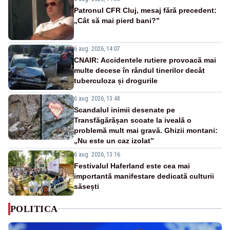
Patronul CFR Cluj, mesaj fără precedent:
„Cât să mai pierd bani?”
6 aug. 2026, 14:07
CNAIR: Accidentele rutiere provoacă mai
multe decese în rândul tinerilor decât
tuberculoza și drogurile
6 aug. 2026, 13:48
Scandalul inimii desenate pe
Transfăgărășan scoate la iveală o
problemă mult mai gravă. Ghizii montani:
„Nu este un caz izolat”
6 aug. 2026, 13:16
Festivalul Haferland este cea mai
importantă manifestare dedicată culturii
săsești
POLITICA