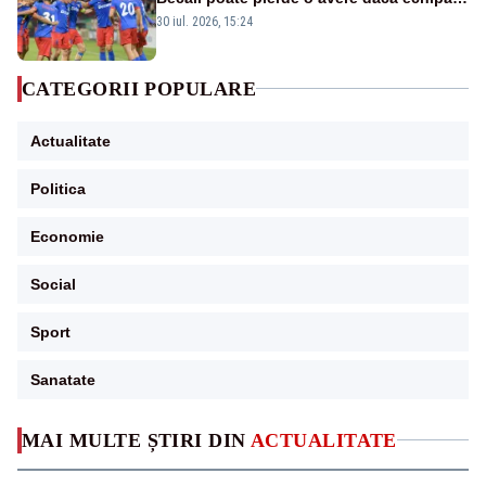
este eliminată de FK Auda
30 iul. 2026, 15:24
CATEGORII POPULARE
Actualitate
Politica
Economie
Social
Sport
Sanatate
MAI MULTE ȘTIRI DIN
ACTUALITATE