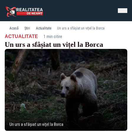
Acasă
Știri
Actualitate
Un urs a sfâșiat un vițel la Borca
·
ACTUALITATE
1 min citire
Un urs a sfâșiat un vițel la Borca
Un urs a sfâșiat un vițel la Borca