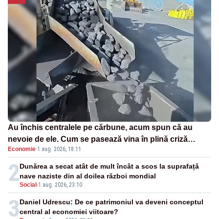
Au închis centralele pe cărbune, acum spun că au
nevoie de ele. Cum se pasează vina în plină criză
Economie
·
1 aug. 2026, 18:11
energetică
2
Dunărea a secat atât de mult încât a scos la suprafață
nave naziste din al doilea război mondial
Social
-
1 aug. 2026, 23:10
3
Daniel Udrescu: De ce patrimoniul va deveni conceptul
central al economiei viitoare?