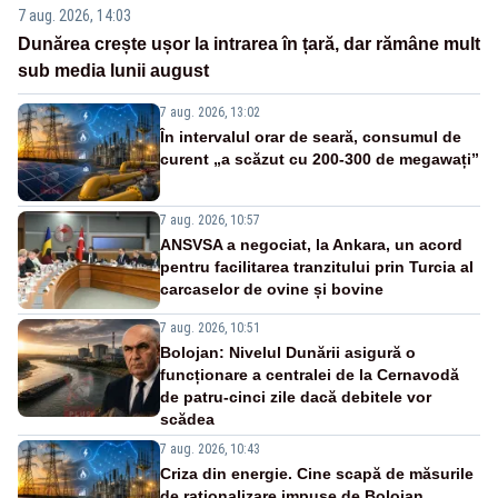
7 aug. 2026, 14:03
Dunărea crește ușor la intrarea în țară, dar rămâne mult
sub media lunii august
7 aug. 2026, 13:02
În intervalul orar de seară, consumul de
curent „a scăzut cu 200-300 de megawați”
7 aug. 2026, 10:57
ANSVSA a negociat, la Ankara, un acord
pentru facilitarea tranzitului prin Turcia al
carcaselor de ovine și bovine
7 aug. 2026, 10:51
Bolojan: Nivelul Dunării asigură o
funcționare a centralei de la Cernavodă
de patru-cinci zile dacă debitele vor
scădea
7 aug. 2026, 10:43
Criza din energie. Cine scapă de măsurile
de raționalizare impuse de Bolojan