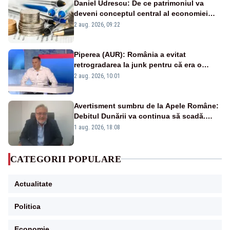
Daniel Udrescu: De ce patrimoniul va
deveni conceptul central al economiei
viitoare?
2 aug. 2026, 09:22
Piperea (AUR): România a evitat
retrogradarea la junk pentru că era o
catastrofă pentru bănci și fondurile de
2 aug. 2026, 10:01
pensii
Avertisment sumbru de la Apele Române:
Debitul Dunării va continua să scadă.
Cernavodă s-ar putea închide în 4 zile
1 aug. 2026, 18:08
CATEGORII POPULARE
Actualitate
Politica
Economie