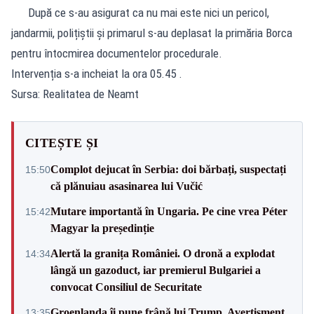
După ce s-au asigurat ca nu mai este nici un pericol,
jandarmii, polițiștii și primarul s-au deplasat la primăria Borca
pentru întocmirea documentelor procedurale.
Intervenția s-a incheiat la ora 05.45 .
Sursa: Realitatea de Neamt
CITEȘTE ȘI
Complot dejucat în Serbia: doi bărbați, suspectați
15:50
că plănuiau asasinarea lui Vučić
Mutare importantă în Ungaria. Pe cine vrea Péter
15:42
Magyar la președinție
Alertă la granița României. O dronă a explodat
14:34
lângă un gazoduct, iar premierul Bulgariei a
convocat Consiliul de Securitate
Groenlanda îi pune frână lui Trump. Avertisment
13:35