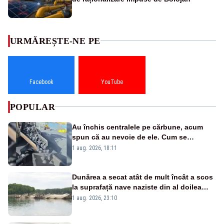
URMĂREȘTE-NE PE
Facebook
YouTube
POPULAR
Au închis centralele pe cărbune, acum
spun că au nevoie de ele. Cum se
pasează vina în plină criză energetică
1 aug. 2026, 18:11
Dunărea a secat atât de mult încât a scos
la suprafață nave naziste din al doilea
război mondial
1 aug. 2026, 23:10