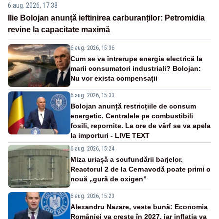
6 aug. 2026, 17:38
Ilie Bolojan anunță ieftinirea carburanților: Petromidia
revine la capacitate maximă
6 aug. 2026, 15:36
Cum se va întrerupe energia electrică la
marii consumatori industriali? Bolojan:
Nu vor exista compensații
6 aug. 2026, 15:33
Bolojan anunță restricțiile de consum
energetic. Centralele pe combustibili
fosili, repornite. La ore de vârf se va apela
la importuri - LIVE TEXT
6 aug. 2026, 15:24
Miza uriașă a scufundării barjelor.
Reactorul 2 de la Cernavodă poate primi o
nouă „gură de oxigen”
6 aug. 2026, 15:23
Alexandru Nazare, veste bună: Economia
României va crește în 2027, iar inflația va