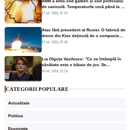
ANM a emis cod galben și cod portocaliu
de caniculă. Temperaturile urcă până la 38
de grade, iar nopțile devin tropicale
31 iul. 2026, 07:39
Atac fără precedent al Rusiei. O fabrică de
drone din Kiev deținută de o companie
americană, distrusă de o rachetă
31 iul. 2026, 07:40
rusească
Lia Olguța Vasilescu: ”Ce se întâmplă în
sănătate este o bătaie de joc. Se
guvernează extraordinar de prost”
30 iul. 2026, 23:24
CATEGORII POPULARE
Actualitate
Politica
Economie