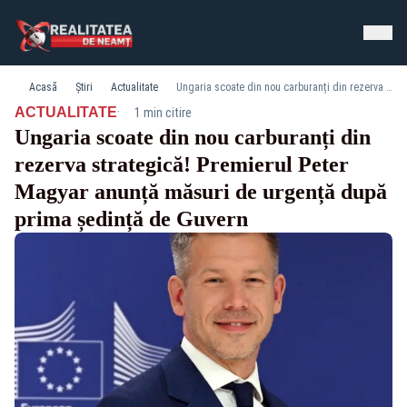
Acasă
Știri
Actualitate
Ungaria scoate din nou carburanți din rezerva strategică! Premierul Peter Magyar anunță măsuri de urgență după prima ședință de Guvern
·
ACTUALITATE
1 min citire
Ungaria scoate din nou carburanți din
rezerva strategică! Premierul Peter
Magyar anunță măsuri de urgență după
prima ședință de Guvern