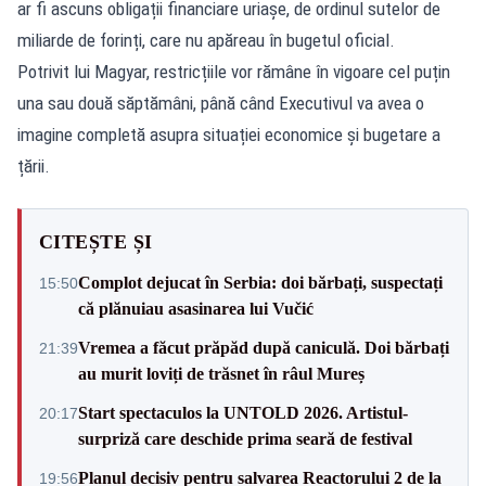
ar fi ascuns obligații financiare uriașe, de ordinul sutelor de
miliarde de forinți, care nu apăreau în bugetul oficial.
Potrivit lui Magyar, restricțiile vor rămâne în vigoare cel puțin
una sau două săptămâni, până când Executivul va avea o
imagine completă asupra situației economice și bugetare a
țării.
CITEȘTE ȘI
Complot dejucat în Serbia: doi bărbați, suspectați
15:50
că plănuiau asasinarea lui Vučić
Vremea a făcut prăpăd după caniculă. Doi bărbați
21:39
au murit loviți de trăsnet în râul Mureș
Start spectaculos la UNTOLD 2026. Artistul-
20:17
surpriză care deschide prima seară de festival
Planul decisiv pentru salvarea Reactorului 2 de la
19:56