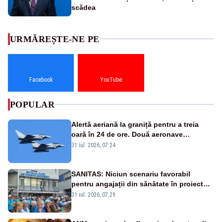
scădea
URMĂREȘTE-NE PE
Facebook
YouTube
POPULAR
Alertă aeriană la graniță pentru a treia
oară în 24 de ore. Două aeronave
Eurofighter britanice au fost ridicate de la
31 iul. 2026, 07:24
sol
SANITAS: Niciun scenariu favorabil
pentru angajații din sănătate în proiectul
Legii salarizării
31 iul. 2026, 07:29