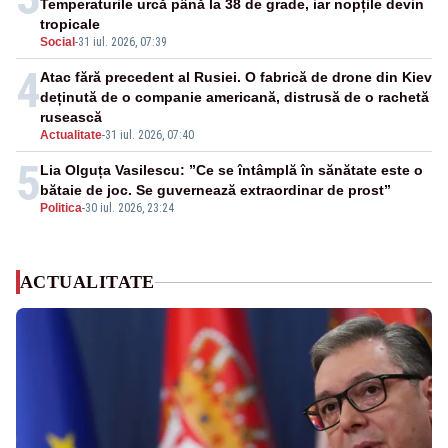
Temperaturile urcă până la 38 de grade, iar nopțile devin
tropicale
Social
-
31 iul. 2026, 07:39
4
Atac fără precedent al Rusiei. O fabrică de drone din Kiev
deținută de o companie americană, distrusă de o rachetă
rusească
Actualitate
-
31 iul. 2026, 07:40
5
Lia Olguța Vasilescu: ”Ce se întâmplă în sănătate este o
bătaie de joc. Se guvernează extraordinar de prost”
Politica
-
30 iul. 2026, 23:24
ACTUALITATE