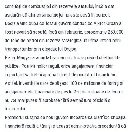
cantități de combustibil din rezervele statului, însă a dat
asigurări că alimentarea pieței nu este pusă în pericol.
Decizia vine după ce fostul guvern condus de Viktor Orbán a
fost nevoit să scoată, încă din februarie, aproximativ 250.000
de tone de petrol din rezerva strategică, în urma întreruperii
transporturilor prin oleoductul Drujba.
Peter Magyar a anunțat și măsuri stricte privind cheltuielile
publice. Potrivit noilor reguli, orice angajament financiar
important va trebui aprobat direct de ministrul Finanțelor.
Astfel, investițiile care depășesc 100 de milioane de forinți și
angajamentele financiare de peste 250 de milioane de forinți
nu vor mai putea fi aprobate fără semnătura oficială a
ministrului.
Premierul susține că noul guvern încearcă să clarifice situația
financiară reală a țării și a acuzat administrația precedentă că