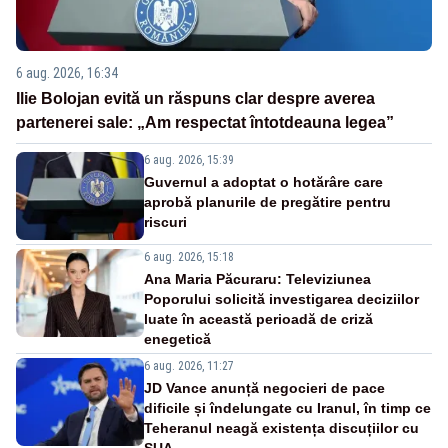
6 aug. 2026, 16:34
Ilie Bolojan evită un răspuns clar despre averea
partenerei sale: „Am respectat întotdeauna legea”
6 aug. 2026, 15:39
Guvernul a adoptat o hotărâre care
aprobă planurile de pregătire pentru
riscuri
6 aug. 2026, 15:18
Ana Maria Păcuraru: Televiziunea
Poporului solicită investigarea deciziilor
luate în această perioadă de criză
enegetică
6 aug. 2026, 11:27
JD Vance anunță negocieri de pace
dificile și îndelungate cu Iranul, în timp ce
Teheranul neagă existența discuțiilor cu