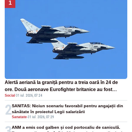
1
Alertă aeriană la graniță pentru a treia oară în 24 de
ore. Două aeronave Eurofighter britanice au fost
Social
·
31 iul. 2026, 07:24
ridicate de la sol
2
SANITAS: Niciun scenariu favorabil pentru angajații din
sănătate în proiectul Legii salarizării
Sanatate
-
31 iul. 2026, 07:29
3
ANM a emis cod galben și cod portocaliu de caniculă.