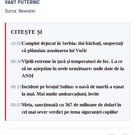
VÂNT PUTERNIC
Sursa: Newsinn
CITEȘTE ȘI
Complot dejucat în Serbia: doi bărbați, suspectați
15:50
că plănuiau asasinarea lui Vučić
Vijelii extreme în țară și temperaturi de foc. La ce
08:38
să ne așteptăm în orele următoare: noile date de la
ANM
Incident pe brațul Sulina: o navă de marfă a eșuat
08:13
la mal. Mai multe ambarcațiuni, lovite
Meta, sancționată cu 567 de milioane de dolari în
08:07
cel mai sever verdict pe tema siguranței copiilor