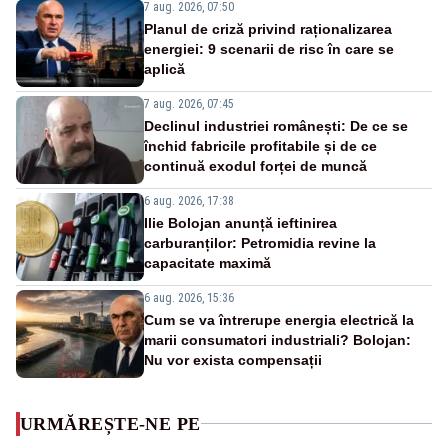
7 aug. 2026, 07:50
Planul de criză privind raționalizarea
energiei: 9 scenarii de risc în care se
aplică
7 aug. 2026, 07:45
Declinul industriei românești: De ce se
închid fabricile profitabile și de ce
continuă exodul forței de muncă
6 aug. 2026, 17:38
Ilie Bolojan anunță ieftinirea
carburanților: Petromidia revine la
capacitate maximă
6 aug. 2026, 15:36
Cum se va întrerupe energia electrică la
marii consumatori industriali? Bolojan:
Nu vor exista compensații
URMĂREȘTE-NE PE