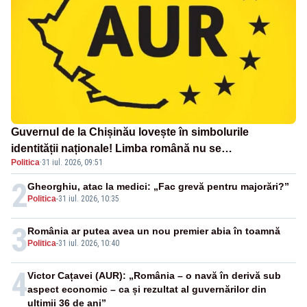
Guvernul de la Chișinău lovește în simbolurile
identității naționale! Limba română nu se
Politica
·
31 iul. 2026, 09:51
economisește! Limba română se sărbătorește!
2
Gheorghiu, atac la medici: „Fac grevă pentru majorări?”
Politica
-
31 iul. 2026, 10:35
3
România ar putea avea un nou premier abia în toamnă
Politica
-
31 iul. 2026, 10:40
4
Victor Cațavei (AUR): „România – o navă în derivă sub
aspect economic – ca și rezultat al guvernărilor din
ultimii 36 de ani”