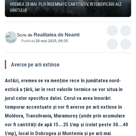
VREMEA 28 MAI. PLOI ÎNSEMNATE CANTITATIV, INTENSIFICĂRI ALE
VÂNTULUI
Realitatea de Neamt
Scris de
Publicat:
28 mai 2025, 09:35
Averse pe arii extinse
Astăzi, vremea se va menține rece în jumătatea nord-
estică a țării, iar în rest valorile termice se vor situa în
jurul celor specifice datei. Cerul va avea înnorări
temporar accentuate și vor fi averse pe arii extinse în
Moldova, Transilvania, Maramureș (unde prin acumulare
vor fi cantități de apă 15...25 l/mp și izolat peste 30...40
l/mp), local în Dobrogea și Muntenia și pe arii mai