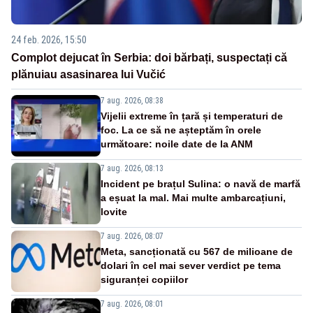
24 feb. 2026, 15:50
Complot dejucat în Serbia: doi bărbați, suspectați că
plănuiau asasinarea lui Vučić
7 aug. 2026, 08:38
Vijelii extreme în țară și temperaturi de
foc. La ce să ne așteptăm în orele
următoare: noile date de la ANM
7 aug. 2026, 08:13
Incident pe brațul Sulina: o navă de marfă
a eșuat la mal. Mai multe ambarcațiuni,
lovite
7 aug. 2026, 08:07
Meta, sancționată cu 567 de milioane de
dolari în cel mai sever verdict pe tema
siguranței copiilor
7 aug. 2026, 08:01