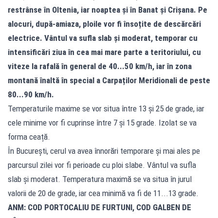
restrânse în Oltenia, iar noaptea și în Banat și Crișana. Pe
alocuri, după-amiaza, ploile vor fi însoțite de descărcări
electrice. Vântul va sufla slab și moderat, temporar cu
intensificări ziua în cea mai mare parte a teritoriului, cu
viteze la rafală în general de 40...50 km/h, iar în zona
montană înaltă în special a Carpaților Meridionali de peste
80...90 km/h.
Temperaturile maxime se vor situa între 13 și 25 de grade, iar
cele minime vor fi cuprinse între 7 și 15 grade. Izolat se va
forma ceață.
În București, cerul va avea înnorări temporare și mai ales pe
parcursul zilei vor fi perioade cu ploi slabe. Vântul va sufla
slab și moderat. Temperatura maximă se va situa în jurul
valorii de 20 de grade, iar cea minimă va fi de 11...13 grade.
ANM: COD PORTOCALIU DE FURTUNI, COD GALBEN DE