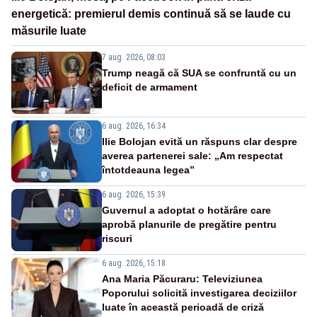
energetică: premierul demis continuă să se laude cu
măsurile luate
7 aug. 2026, 08:03
Trump neagă că SUA se confruntă cu un
deficit de armament
6 aug. 2026, 16:34
Ilie Bolojan evită un răspuns clar despre
averea partenerei sale: „Am respectat
întotdeauna legea”
6 aug. 2026, 15:39
Guvernul a adoptat o hotărâre care
aprobă planurile de pregătire pentru
riscuri
6 aug. 2026, 15:18
Ana Maria Păcuraru: Televiziunea
Poporului solicită investigarea deciziilor
luate în această perioadă de criză