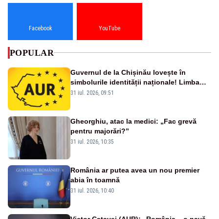
Facebook
YouTube
POPULAR
Guvernul de la Chișinău lovește în
simbolurile identității naționale! Limba
română nu se economisește! Limba
31 iul. 2026, 09:51
română se sărbătorește!
Gheorghiu, atac la medici: „Fac grevă
pentru majorări?”
31 iul. 2026, 10:35
România ar putea avea un nou premier
abia în toamnă
31 iul. 2026, 10:40
Victor Cațavei (AUR): „România – o navă