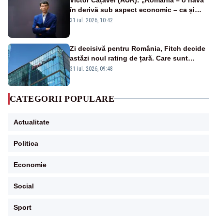
în derivă sub aspect economic – ca și
rezultat al guvernărilor din ultimii 36 de
31 iul. 2026, 10:42
ani”
Zi decisivă pentru România, Fitch decide
astăzi noul rating de țară. Care sunt
efectele retrogradării la categoria „junk”
31 iul. 2026, 09:48
CATEGORII POPULARE
Actualitate
Politica
Economie
Social
Sport