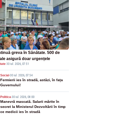
tinuă greva în Sănătate. 500 de
tale asigură doar urgențele
tate
·
30 iul. 2026, 07:51
2
Social
-
30 iul. 2026, 07:54
Fermierii ies în stradă, astăzi, în fața
Guvernului!
3
Politica
-
30 iul. 2026, 08:00
Manevră mascată. Salarii mărite în
secret la Ministerul Dezvoltării în timp
ce medicii ies în stradă