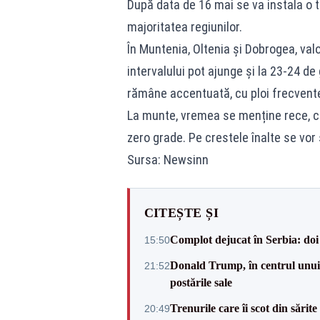
După data de 16 mai se va instala o t
majoritatea regiunilor.
În Muntenia, Oltenia și Dobrogea, valor
intervalului pot ajunge și la 23-24 d
rămâne accentuată, cu ploi frecvente,
La munte, vremea se menține rece, c
zero grade. Pe crestele înalte se vor
Sursa: Newsinn
CITEȘTE ȘI
Complot dejucat în Serbia: doi 
15:50
Donald Trump, în centrul unui n
21:52
postările sale
Trenurile care îi scot din sărit
20:49