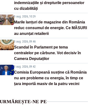
indemnizațiile și drepturile persoanelor
cu dizabilități
5 aug. 2026, 10:29
Marile lanțuri de magazine din România
reduc consumul de energie. Ce MĂSURI
au anunțat retailerii
5 aug. 2026, 09:46
Scandal în Parlament pe tema
centralelor pe cărbune. Vot decisiv în
Camera Deputaților
5 aug. 2026, 09:42
Comisia Europeană susține că România
nu are probleme cu energia, în timp ce
țara importă masiv de la patru vecini
URMĂREȘTE-NE PE