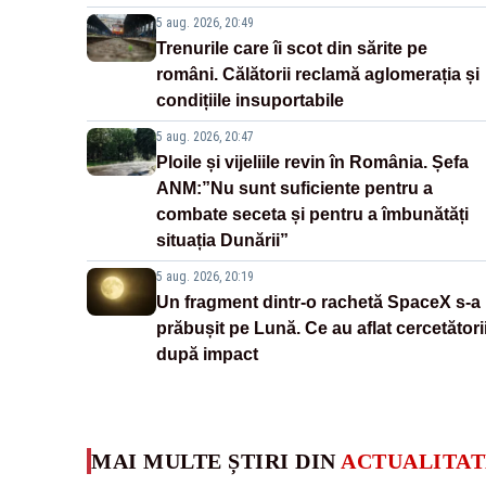
5 aug. 2026, 20:49
Trenurile care îi scot din sărite pe
români. Călătorii reclamă aglomerația și
condițiile insuportabile
5 aug. 2026, 20:47
Ploile și vijeliile revin în România. Șefa
ANM:”Nu sunt suficiente pentru a
combate seceta și pentru a îmbunătăți
situația Dunării”
5 aug. 2026, 20:19
Un fragment dintr-o rachetă SpaceX s-a
prăbușit pe Lună. Ce au aflat cercetători
după impact
MAI MULTE ȘTIRI DIN
ACTUALITAT