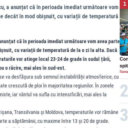
1
u, a anunțat că în perioada imediat următoare vom
 decât în mod obișnuit, cu variații de temperatură
anunțat că în perioada imediat următoare vom avea parte
nuit, cu variații de temperatură de la o zi la alta. Dacă
aturile vor atinge local 23-24 de grade în sudul țării,
Con
spi
u o răcire, mai ales în sud-est.
Sana
, se va desfășura sub semnul instabilității atmosferice, cu
te crescută de ploi în majoritatea regiunilor. În zonele
xte, iar vântul va sufla cu intensificări, mai ales la
rișana, Transilvania și Moldova, temperaturile vor rămâne
arte a săptămânii, cu maxime între 13 și 20 de grade.