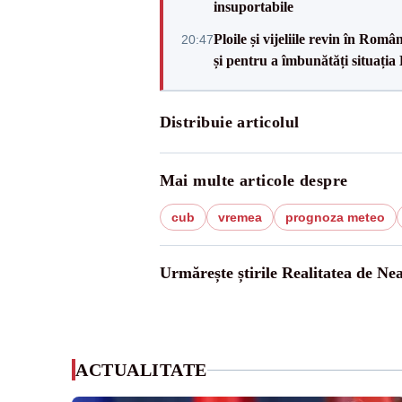
insuportabile
Ploile și vijeliile revin în Ro
20:47
și pentru a îmbunătăți situația
Distribuie articolul
Mai multe articole despre
cub
vremea
prognoza meteo
Urmărește știrile Realitatea de Ne
ACTUALITATE