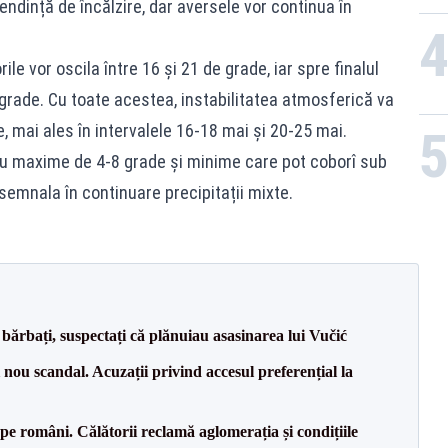
endință de încălzire, dar aversele vor continua în
ile vor oscila între 16 și 21 de grade, iar spre finalul
e grade. Cu toate acestea, instabilitatea atmosferică va
 mai ales în intervalele 16-18 mai și 20-25 mai.
u maxime de 4-8 grade și minime care pot coborî sub
 semnala în continuare precipitații mixte.
bărbați, suspectați că plănuiau asasinarea lui Vučić
ou scandal. Acuzații privind accesul preferențial la
e pe români. Călătorii reclamă aglomerația și condițiile