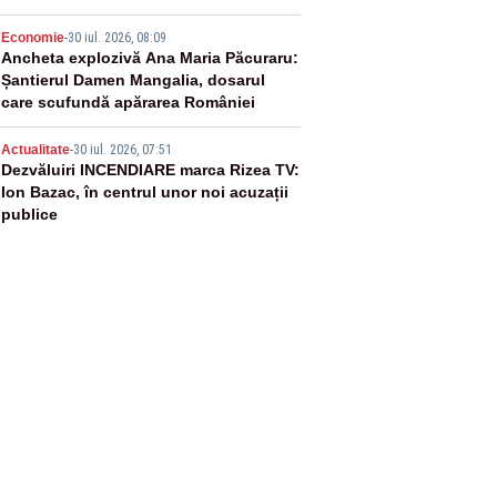
4
Economie
-
30 iul. 2026, 08:09
Ancheta explozivă Ana Maria Păcuraru:
Șantierul Damen Mangalia, dosarul
care scufundă apărarea României
5
Actualitate
-
30 iul. 2026, 07:51
Dezvăluiri INCENDIARE marca Rizea TV:
Ion Bazac, în centrul unor noi acuzații
publice