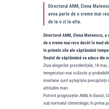
Directorul ANM, Elena Mateesc
avea parte de o vreme mai rece
de la o zi la alta.
Directorul ANM, Elena Mateescu, a 
de o vreme mai rece decât în mod obiș
în primele zile ale săptămânii temper
finalul de săptămână va aduce din no
Ziua alegerilor prezidențiale, 18 mai
temperaturi mai scăzute și probabilita
montane sunt așteptate precipitații mi
altitudini mari.
Potrivit prognozelor ANM, în Banat, C
sub normalul climatologic în prima p