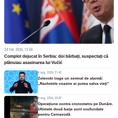
24 feb. 2026, 15:50
Complot dejucat în Serbia: doi bărbați, suspectați că
plănuiau asasinarea lui Vučić
8 aug. 2026, 21:42
Zelenski trage un semnal de alarmă:
„Rachetele voastre ar putea salva vieți”
8 aug. 2026, 20:07
Operațiune contra cronometru pe Dunăre.
Ultimele două barje sunt scufundate
pentru Cernavodă