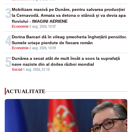
3
Mobilizare masivă pe Dunăre, pentru salvarea producției
la Cernavodă. Armata va detona o stâncă și va devia apa
fluviului - IMAGINI AERIENE
Economie
-
2 aug. 2026, 10:07
4
Dorina Barcari dă în vileag șmecheria înghețării pensiilor.
Sumele uriașe pierdute de fiecare român
Economie
-
2 aug. 2026, 10:09
5
Dunărea a secat atât de mult încât a scos la suprafață
nave naziste din al doilea război mondial
Social
-
1 aug. 2026, 23:10
ACTUALITATE