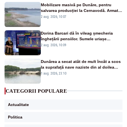
Mobilizare masivă pe Dunăre, pentru
salvarea producției la Cernavodă. Armata
va detona o stâncă și va devia apa
2 aug. 2026, 10:07
fluviului - IMAGINI AERIENE
Dorina Barcari dă în vileag șmecheria
înghețării pensiilor. Sumele uriașe
pierdute de fiecare român
2 aug. 2026, 10:09
Dunărea a secat atât de mult încât a scos
la suprafață nave naziste din al doilea
război mondial
1 aug. 2026, 23:10
CATEGORII POPULARE
Actualitate
Politica