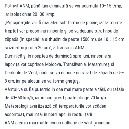
Potrivit ANM, până luni dimineață se vor acumula 10–15 l/mp,
iar izolat chiar 20–30 l/mp.
„Precipitaţiile vor fi mai ales sub formă de ploaie, iar la munte
treptat vor predomina ninsorile şi se va depune strat nou de
zăpadă (în special la altitudini de peste 1500 m), de 10...15 cm
şi izolat în jurul a 20 cm”, a transmis ANM.
Duminică și în noaptea de duminică spre luni, ninsorile și
lapovița vor cuprinde Moldova, Transilvania, Maramureș și
Dealurile de Vest, unde se va depune un strat de zăpadă de 5–
8 cm, iar pe alocuri se va forma ghețuș.
Vântul va sufla puternic în cea mai mare parte a țării, cu rafale
de 40–60 km/h, iar în sud și est poate atinge 70 km/h.
Meteorologii avertizează că temperaturile vor scădea
accentuat, mai întâi în nord, apoi în restul țării.
ANM a emis mai multe coduri galbene de vânt și ninsori