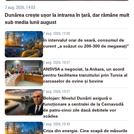
7 aug. 2026, 14:03
Dunărea crește ușor la intrarea în țară, dar rămâne mult
sub media lunii august
7 aug. 2026, 13:02
În intervalul orar de seară, consumul de
curent „a scăzut cu 200-300 de megawați”
7 aug. 2026, 10:57
ANSVSA a negociat, la Ankara, un acord
pentru facilitarea tranzitului prin Turcia al
carcaselor de ovine și bovine
7 aug. 2026, 10:51
Bolojan: Nivelul Dunării asigură o
funcționare a centralei de la Cernavodă
de patru-cinci zile dacă debitele vor
scădea
7 aug. 2026, 10:43
Criza din energie. Cine scapă de măsurile