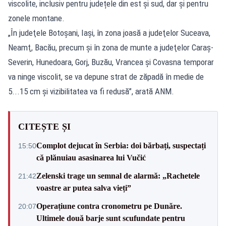
viscolite, inclusiv pentru județele din est și sud, dar și pentru
zonele montane.
„În judeţele Botoşani, Iaşi, în zona joasă a judeţelor Suceava,
Neamţ, Bacău, precum şi în zona de munte a judeţelor Caraş-
Severin, Hunedoara, Gorj, Buzău, Vrancea şi Covasna temporar
va ninge viscolit, se va depune strat de zăpadă în medie de
5...15 cm şi vizibilitatea va fi redusă”, arată ANM.
CITEȘTE ȘI
Complot dejucat în Serbia: doi bărbați, suspectați
15:50
că plănuiau asasinarea lui Vučić
Zelenski trage un semnal de alarmă: „Rachetele
21:42
voastre ar putea salva vieți”
Operațiune contra cronometru pe Dunăre.
20:07
Ultimele două barje sunt scufundate pentru