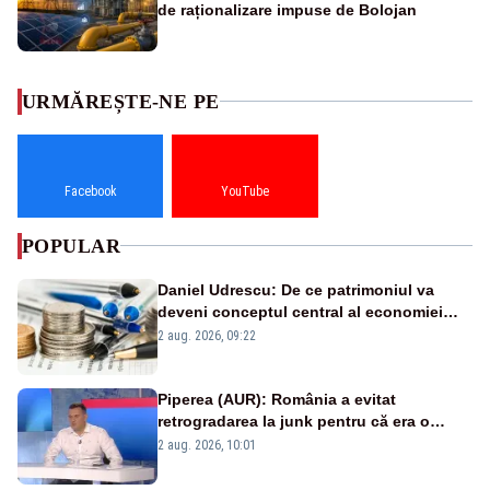
de raționalizare impuse de Bolojan
URMĂREȘTE-NE PE
Facebook
YouTube
POPULAR
Daniel Udrescu: De ce patrimoniul va
deveni conceptul central al economiei
viitoare?
2 aug. 2026, 09:22
Piperea (AUR): România a evitat
retrogradarea la junk pentru că era o
catastrofă pentru bănci și fondurile de
2 aug. 2026, 10:01
pensii