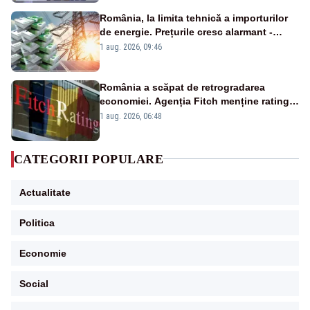
România, la limita tehnică a importurilor
de energie. Prețurile cresc alarmant -
Analiză Realitatea Plus
1 aug. 2026, 09:46
România a scăpat de retrogradarea
economiei. Agenția Fitch menține ratingul
„BBB-” cu perspectivă negativă
1 aug. 2026, 06:48
CATEGORII POPULARE
Actualitate
Politica
Economie
Social