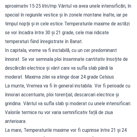
aproximativ 15-25 litri/mp.Vântul va avea unele intensificări, în
special în regiunile vestice și în zonele montane înalte, iar pe
timpul nopții și in cele estice.Temperaturile maxime de astăzi
se vor încadra între 30 și 21 grade, cele mai ridicate
temperaturi fiind înregistrate în Banat.
In capitala, vreme va fi instabilă, cu un cer predominant
înnorat. Se vor semnala ploi însemnate cantitativ însoțite de
descărcări electrice și vânt care va sufla slab până la
moderat. Maxima zilei va atinge doar 24 grade Celsius
La munte, Vremea va fi în general instabila. Vor fi perioade cu
înnorari accentuate, ploi torenţial, descarcari electrice și
grindina. Vântul va sufla slab și moderat cu unele intensificari.
Valorile termice nu vor varia semnificativ față de ziua
anterioara.
La mare, Temperaturile maxime vor fi cuprinse între 21 şi 24