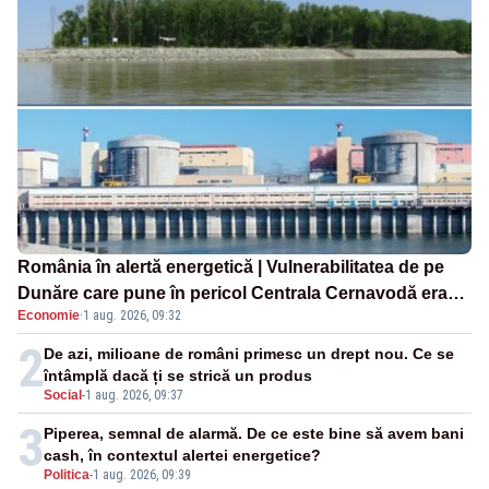
România în alertă energetică | Vulnerabilitatea de pe
Dunăre care pune în pericol Centrala Cernavodă era
Economie
·
1 aug. 2026, 09:32
cunoscută de pe vremea lui Ceaușescu
2
De azi, milioane de români primesc un drept nou. Ce se
întâmplă dacă ți se strică un produs
Social
-
1 aug. 2026, 09:37
3
Piperea, semnal de alarmă. De ce este bine să avem bani
cash, în contextul alertei energetice?
Politica
-
1 aug. 2026, 09:39