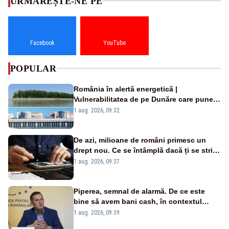
URMĂREȘTE-NE PE
Facebook
YouTube
POPULAR
România în alertă energetică |
Vulnerabilitatea de pe Dunăre care pune
în pericol Centrala Cernavodă era
1 aug. 2026, 09:32
cunoscută de pe vremea lui Ceaușescu
De azi, milioane de români primesc un
drept nou. Ce se întâmplă dacă ți se strică
un produs
1 aug. 2026, 09:37
Piperea, semnal de alarmă. De ce este
bine să avem bani cash, în contextul
alertei energetice?
1 aug. 2026, 09:39