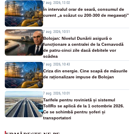
7 aug. 2026, 13:02
În intervalul orar de seară, consumul de
curent „a scăzut cu 200-300 de megawați”
7 aug. 2026, 10:51
Bolojan: Nivelul Dunării asigură o
funcționare a centralei de la Cernavodă
de patru-cinci zile dacă debitele vor
scădea
7 aug. 2026, 10:43
Criza din energie. Cine scapă de măsurile
de raționalizare impuse de Bolojan
7 aug. 2026, 10:01
Tarifele pentru rovinietă și sistemul
TollRo se aplică de la 1 octombrie 2026.
Ce se schimbă pentru șoferi și
transportatori