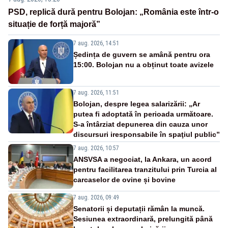
PSD, replică dură pentru Bolojan: „România este într-o
situație de forță majoră”
7 aug. 2026, 14:51
Ședința de guvern se amână pentru ora
15:00. Bolojan nu a obținut toate avizele
7 aug. 2026, 11:51
Bolojan, despre legea salarizării: „Ar
putea fi adoptată în perioada următoare.
S-a întârziat depunerea din cauza unor
discursuri iresponsabile în spaţiul public”
7 aug. 2026, 10:57
ANSVSA a negociat, la Ankara, un acord
pentru facilitarea tranzitului prin Turcia al
carcaselor de ovine și bovine
7 aug. 2026, 09:49
Senatorii și deputații rămân la muncă.
Sesiunea extraordinară, prelungită până