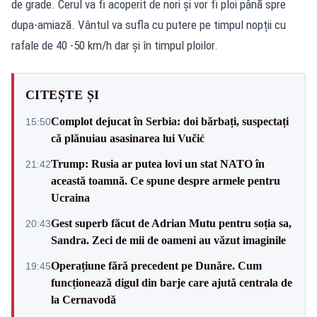
de grade. Cerul va fi acoperit de nori şi vor fi ploi până spre
dupa-amiază. Vântul va sufla cu putere pe timpul nopții cu
rafale de 40 -50 km/h dar și în timpul ploilor.
CITEȘTE ȘI
Complot dejucat în Serbia: doi bărbați, suspectați
15:50
că plănuiau asasinarea lui Vučić
Trump: Rusia ar putea lovi un stat NATO în
21:42
această toamnă. Ce spune despre armele pentru
Ucraina
Gest superb făcut de Adrian Mutu pentru soția sa,
20:43
Sandra. Zeci de mii de oameni au văzut imaginile
Operațiune fără precedent pe Dunăre. Cum
19:45
funcționează digul din barje care ajută centrala de
la Cernavodă