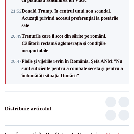
că plănuiau asasinarea lui Vučić
Donald Trump, în centrul unui nou scandal.
21:52
Acuzații privind accesul preferențial la postările
sale
Trenurile care îi scot din sărite pe români.
20:49
Călătorii reclamă aglomerația și condițiile
insuportabile
Ploile și vijeliile revin în România. Șefa ANM:”Nu
20:47
sunt suficiente pentru a combate seceta și pentru a
îmbunătăți situația Dunării”
Distribuie articolul