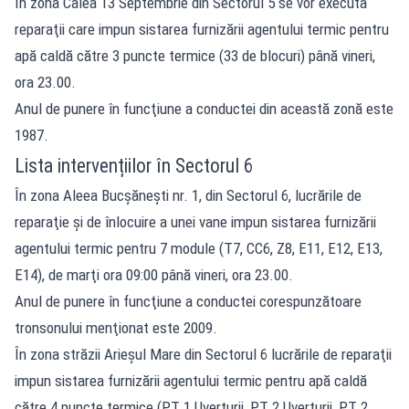
În zona Calea 13 Septembrie din Sectorul 5 se vor executa
reparaţii care impun sistarea furnizării agentului termic pentru
apă caldă către 3 puncte termice (33 de blocuri) până vineri,
ora 23.00.
Anul de punere în funcţiune a conductei din această zonă este
1987.
Lista intervențiilor în Sectorul 6
În zona Aleea Bucşăneşti nr. 1, din Sectorul 6, lucrările de
reparaţie şi de înlocuire a unei vane impun sistarea furnizării
agentului termic pentru 7 module (T7, CC6, Z8, E11, E12, E13,
E14), de marţi ora 09:00 până vineri, ora 23.00.
Anul de punere în funcţiune a conductei corespunzătoare
tronsonului menţionat este 2009.
În zona străzii Arieşul Mare din Sectorul 6 lucrările de reparaţii
impun sistarea furnizării agentului termic pentru apă caldă
către 4 puncte termice (PT 1 Uverturii, PT 2 Uverturii, PT 2