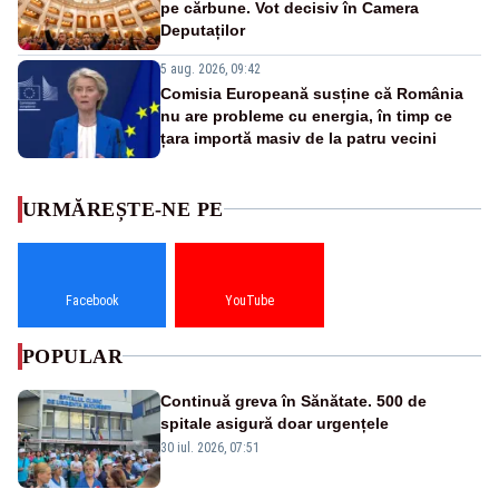
pe cărbune. Vot decisiv în Camera
Deputaților
5 aug. 2026, 09:42
Comisia Europeană susține că România
nu are probleme cu energia, în timp ce
țara importă masiv de la patru vecini
URMĂREȘTE-NE PE
Facebook
YouTube
POPULAR
Continuă greva în Sănătate. 500 de
spitale asigură doar urgențele
30 iul. 2026, 07:51