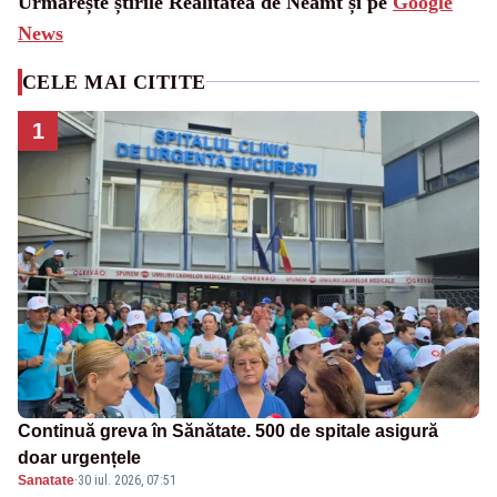
Urmărește știrile Realitatea de Neamt și pe
Google
News
CELE MAI CITITE
1
Continuă greva în Sănătate. 500 de spitale asigură
doar urgențele
Sanatate
·
30 iul. 2026, 07:51