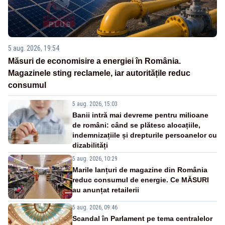
5 aug. 2026, 19:54
Măsuri de economisire a energiei în România.
Magazinele sting reclamele, iar autoritățile reduc
consumul
5 aug. 2026, 15:03
Banii intră mai devreme pentru milioane
de români: când se plătesc alocațiile,
indemnizațiile și drepturile persoanelor cu
dizabilități
5 aug. 2026, 10:29
Marile lanțuri de magazine din România
reduc consumul de energie. Ce MĂSURI
au anunțat retailerii
5 aug. 2026, 09:46
Scandal în Parlament pe tema centralelor