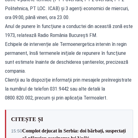
Politehnica, PT LOC. ICAB) şi 3 agenţi economici de miercuri,
ora 09:00, până vineri, ora 23.00.
Anul de punere în funcţiune a conductei din această zonă este
1973, relatează Radio România București FM.
Echipele de intervenție ale Termoenergetica intervin în regin
permanent, însă termenele iniţiale de repunere în funcţiune
sunt estimate înainte de deschiderea şantierelor, precizează
compania.
Clienţii au la dispoziţie informaţii prin mesajele preînregistrate
la numărul de telefon 031.9442 sau alte detalii la
0800.820.002, precum şi prin aplicaţia Termoalert.
CITEȘTE ȘI
Complot dejucat în Serbia: doi bărbați, suspectați
15:50