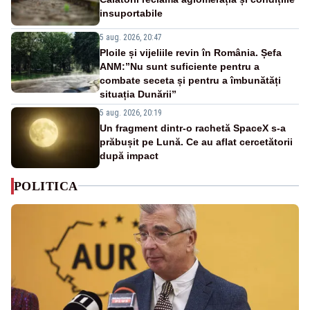
insuportabile
5 aug. 2026, 20:47
Ploile și vijeliile revin în România. Șefa
ANM:”Nu sunt suficiente pentru a
combate seceta și pentru a îmbunătăți
situația Dunării”
5 aug. 2026, 20:19
Un fragment dintr-o rachetă SpaceX s-a
prăbușit pe Lună. Ce au aflat cercetătorii
după impact
POLITICA