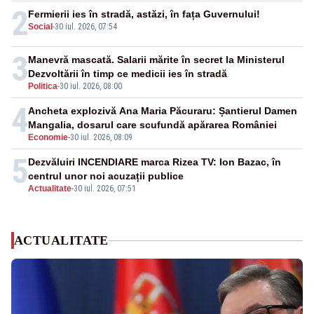
2
Fermierii ies în stradă, astăzi, în fața Guvernului!
Social
-
30 iul. 2026, 07:54
3
Manevră mascată. Salarii mărite în secret la Ministerul
Dezvoltării în timp ce medicii ies în stradă
Politica
-
30 iul. 2026, 08:00
4
Ancheta explozivă Ana Maria Păcuraru: Șantierul Damen
Mangalia, dosarul care scufundă apărarea României
Economie
-
30 iul. 2026, 08:09
5
Dezvăluiri INCENDIARE marca Rizea TV: Ion Bazac, în
centrul unor noi acuzații publice
Actualitate
-
30 iul. 2026, 07:51
ACTUALITATE