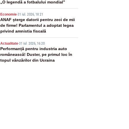
„O legendă a fotbalului mondial”
4
Economie
-
31 iul. 2026, 18:21
ANAF șterge datorii pentru zeci de mii
de firme! Parlamentul a adoptat legea
privind amnistia fiscală
5
Actualitate
-
31 iul. 2026, 16:20
Performanță pentru industria auto
românească! Duster, pe primul loc în
topul vânzărilor din Ucraina