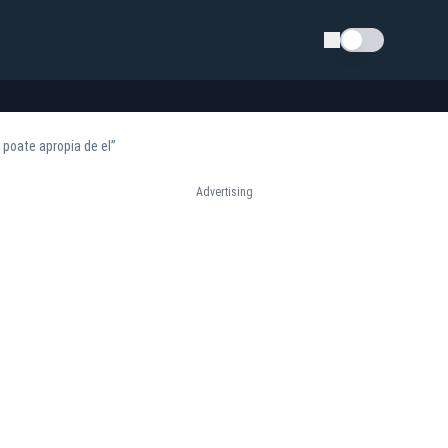
Schimba tema
 poate apropia de el”
Advertising