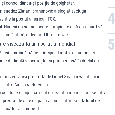
ui și consolidându-și poziția de golgheter.
ant suedez Zlatan Ibrahimovic a elogiat evoluția
rvenție la postul american FOX.
l. Nimeni nu se mai poate apropia de el. A continuat să
 cum îl știm”, a declarat Ibrahimovic.
are visează la un nou titlu mondial
essi continuă să fie principalul motor al naționalei
turile de finală și pornește cu prima șansă în duelul cu
eprezentativa pregătită de Lionel Scaloni va întâlni în
 dintre Anglia și Norvegia.
a conduce echipa către al doilea titlu mondial consecutiv
iar prestațiile sale de până acum îi întăresc statutul de
un jucător al competiției.