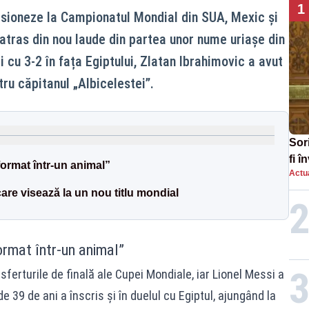
1
esioneze la Campionatul Mondial din SUA, Mexic și
 atras din nou laude din partea unor nume uriașe din
i cu 3-2 în fața Egiptului, Zlatan Ibrahimovic a avut
ru căpitanul „Albicelestei”.
Sor
fi 
format într-un animal”
Actua
aug
care visează la un nou titlu mondial
ormat într-un animal”
 sferturile de finală ale Cupei Mondiale, iar Lionel Messi a
e 39 de ani a înscris și în duelul cu Egiptul, ajungând la