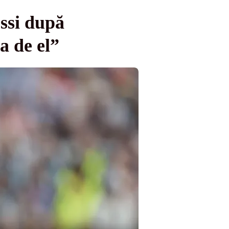
ssi după
a de el”