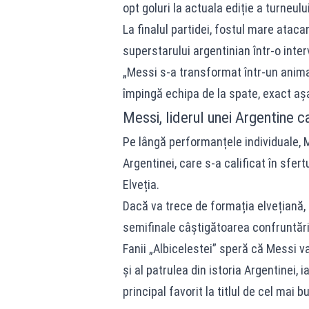
opt goluri la actuala ediție a turneul
La finalul partidei, fostul mare atac
superstarului argentinian într-o inte
„Messi s-a transformat într-un anima
împingă echipa de la spate, exact așa
Messi, liderul unei Argentine c
Pe lângă performanțele individuale, M
Argentinei, care s-a calificat în sfer
Elveția.
Dacă va trece de formația elvețiană, r
semifinale câștigătoarea confruntării
Fanii „Albicelestei” speră că Messi v
și al patrulea din istoria Argentinei, 
principal favorit la titlul de cel mai b