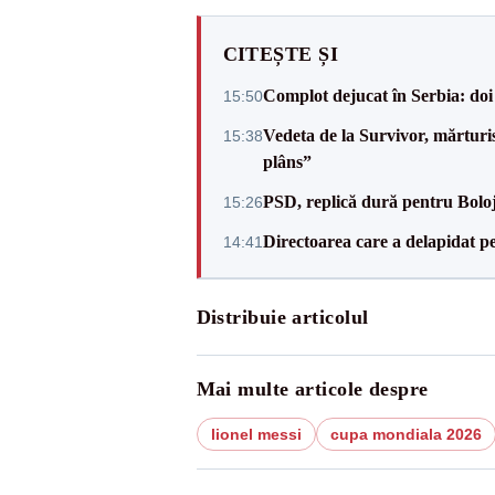
CITEȘTE ȘI
Complot dejucat în Serbia: doi 
15:50
Vedeta de la Survivor, mărtur
15:38
plâns”
PSD, replică dură pentru Boloj
15:26
Directoarea care a delapidat pes
14:41
Distribuie articolul
Mai multe articole despre
lionel messi
cupa mondiala 2026