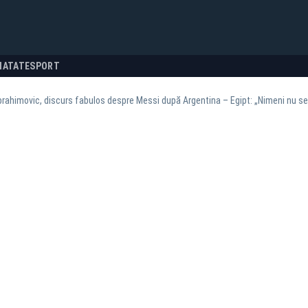
NATATE
SPORT
brahimovic, discurs fabulos despre Messi după Argentina – Egipt: „Nimeni nu se