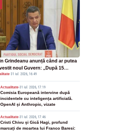
in Grindeanu anunță când ar putea
învestit noul Guvern: „După 15
litate
·
31 iul. 2026, 16:49
ust sunt șanse mai mari”
2
Actualitate
-
31 iul. 2026, 17:19
Comisia Europeană intervine după
incidentele cu inteligența artificială.
OpenAI și Anthropic, vizate
3
Actualitate
-
31 iul. 2026, 17:46
Cristi Chivu și Gică Hagi, profund
marcați de moartea lui Franco Baresi: