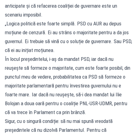
anticipate și că refacerea coaliției de guvernare este un
scenariu imposibil.
„Logica politică este foarte simplă. PSD cu AUR au depus
moțiune de cenzură. Ei au strâns o majoritate pentru a da jos
guvernul. Ei trebuie să vină cu o soluție de guvernare. Sau PSD,
că ei au inițiat moțiunea.
În locul președintelui, i-aș da mandat PSD, iar dacă nu
reușește să formeze o majoritate, cum este foarte posibil, din
punctul meu de vedere, probabilitatea ca PSD să formeze o
majoritate parlamentară pentru învestirea guvernului nu e
foarte mare. Iar dacă nu reușește, să-i dea mandat lui Ilie
Bolojan a doua oară pentru o coaliție PNL-USR-UDMR, pentru
că va trece în Parlament ca prin brânză.
Sigur, cu o singură condiție: să nu mai spună vreodată
președintele că nu dizolvă Parlamentul. Pentru că