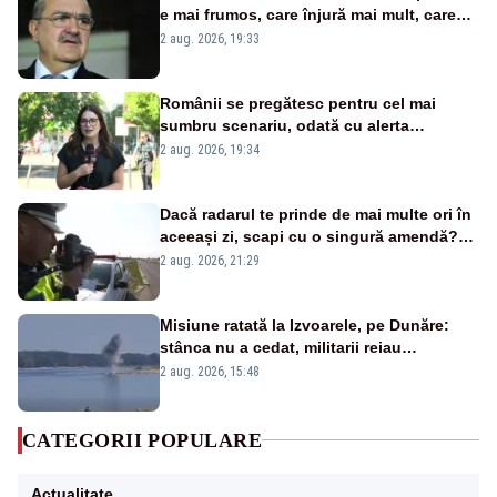
e mai frumos, care înjură mai mult, care
țipă mai tare, ci pe proiecte”
2 aug. 2026, 19:33
Românii se pregătesc pentru cel mai
sumbru scenariu, odată cu alerta
energetică
2 aug. 2026, 19:34
Dacă radarul te prinde de mai multe ori în
aceeași zi, scapi cu o singură amendă?
Ce spune legea
2 aug. 2026, 21:29
Misiune ratată la Izvoarele, pe Dunăre:
stânca nu a cedat, militarii reiau
detonările luni – VIDEO
2 aug. 2026, 15:48
CATEGORII POPULARE
Actualitate