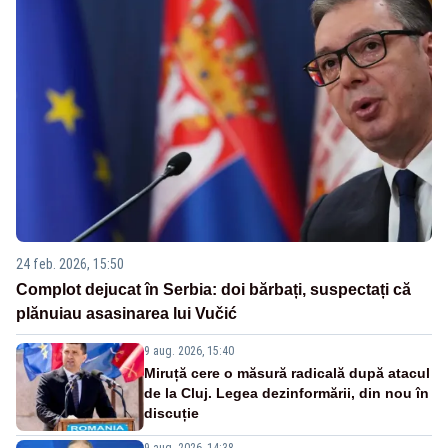
24 feb. 2026, 15:50
Complot dejucat în Serbia: doi bărbați, suspectați că
plănuiau asasinarea lui Vučić
9 aug. 2026, 15:40
Miruță cere o măsură radicală după atacul
de la Cluj. Legea dezinformării, din nou în
discuție
9 aug. 2026, 14:38