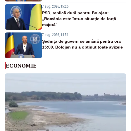
7 aug. 2026, 15:26
PSD, replică dură pentru Bolojan:
„România este într-o situație de forță
majoră”
7 aug. 2026, 14:51
Ședința de guvern se amână pentru ora
15:00. Bolojan nu a obținut toate avizele
ECONOMIE