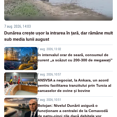
7 aug. 2026, 14:03
Dunărea crește ușor la intrarea în țară, dar rămâne mult
sub media lunii august
7 aug. 2026, 13:02
În intervalul orar de seară, consumul de
curent „a scăzut cu 200-300 de megawați”
7 aug. 2026, 10:57
ANSVSA a negociat, la Ankara, un acord
pentru facilitarea tranzitului prin Turcia al
carcaselor de ovine și bovine
7 aug. 2026, 10:51
Bolojan: Nivelul Dunării asigură o
funcționare a centralei de la Cernavodă
de patru-cinci zile dacă debitele vor