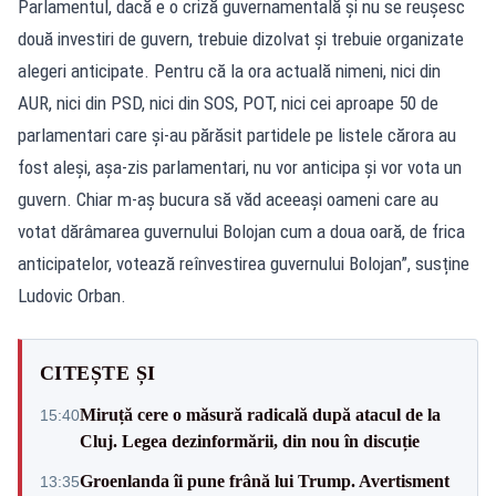
Parlamentul, dacă e o criză guvernamentală și nu se reușesc
două investiri de guvern, trebuie dizolvat și trebuie organizate
alegeri anticipate. Pentru că la ora actuală nimeni, nici din
AUR, nici din PSD, nici din SOS, POT, nici cei aproape 50 de
parlamentari care și-au părăsit partidele pe listele cărora au
fost aleși, așa-zis parlamentari, nu vor anticipa și vor vota un
guvern. Chiar m-aș bucura să văd aceeași oameni care au
votat dărâmarea guvernului Bolojan cum a doua oară, de frica
anticipatelor, votează reînvestirea guvernului Bolojan”, susține
Ludovic Orban.
CITEȘTE ȘI
Miruță cere o măsură radicală după atacul de la
15:40
Cluj. Legea dezinformării, din nou în discuție
Groenlanda îi pune frână lui Trump. Avertisment
13:35