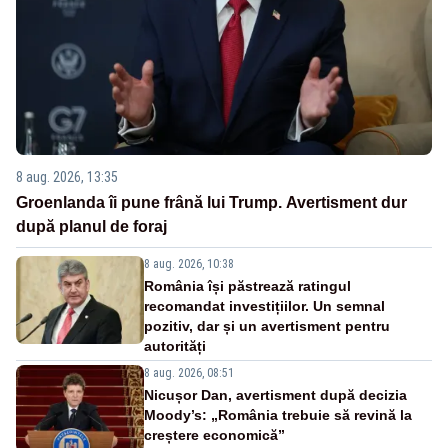
8 aug. 2026, 13:35
Groenlanda îi pune frână lui Trump. Avertisment dur
după planul de foraj
8 aug. 2026, 10:38
România își păstrează ratingul
recomandat investițiilor. Un semnal
pozitiv, dar și un avertisment pentru
autorități
8 aug. 2026, 08:51
Nicușor Dan, avertisment după decizia
Moody’s: „România trebuie să revină la
creștere economică”