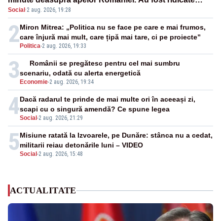
Social
·
2 aug. 2026, 19:28
două F-16
2
Miron Mitrea: „Politica nu se face pe care e mai frumos,
care înjură mai mult, care țipă mai tare, ci pe proiecte”
Politica
-
2 aug. 2026, 19:33
3
Românii se pregătesc pentru cel mai sumbru
scenariu, odată cu alerta energetică
Economie
-
2 aug. 2026, 19:34
4
Dacă radarul te prinde de mai multe ori în aceeași zi,
scapi cu o singură amendă? Ce spune legea
Social
-
2 aug. 2026, 21:29
5
Misiune ratată la Izvoarele, pe Dunăre: stânca nu a cedat,
militarii reiau detonările luni – VIDEO
Social
-
2 aug. 2026, 15:48
ACTUALITATE