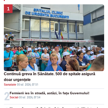
1
Continuă greva în Sănătate. 500 de spitale asigură
doar urgențele
Sanatate
·
30 iul. 2026, 07:51
2
Fermierii ies în stradă, astăzi, în fața Guvernului!
Social
-
30 iul. 2026, 07:54