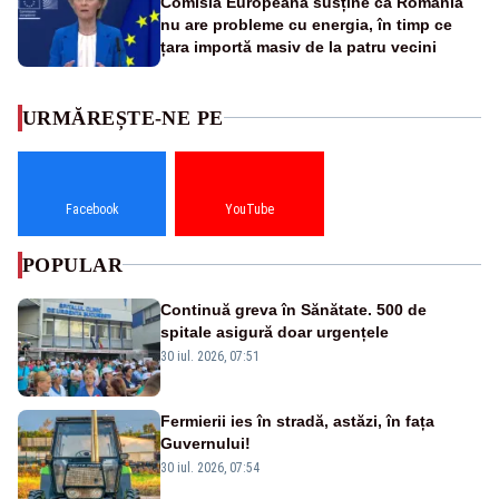
Comisia Europeană susține că România
nu are probleme cu energia, în timp ce
țara importă masiv de la patru vecini
URMĂREȘTE-NE PE
Facebook
YouTube
POPULAR
Continuă greva în Sănătate. 500 de
spitale asigură doar urgențele
30 iul. 2026, 07:51
Fermierii ies în stradă, astăzi, în fața
Guvernului!
30 iul. 2026, 07:54