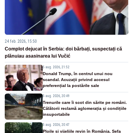
24 feb. 2026, 15:50
Complot dejucat în Serbia: doi bărbați, suspectați că
plănuiau asasinarea lui Vučić
5 aug. 2026, 21:52
Donald Trump, în centrul unui nou
scandal. Acuzații privind accesul
preferențial la postările sale
5 aug. 2026, 20:49
Trenurile care îi scot din sărite pe români.
Călătorii reclamă aglomerația și condițiile
insuportabile
5 aug. 2026, 20:47
Ploile și vijeliile revin în România. Șefa