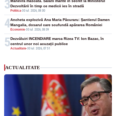
3
Manevră mascată. Salarii mărite în secret la Ministerul
Dezvoltării în timp ce medicii ies în stradă
Politica
-
30 iul. 2026, 08:00
4
Ancheta explozivă Ana Maria Păcuraru: Șantierul Damen
Mangalia, dosarul care scufundă apărarea României
Economie
-
30 iul. 2026, 08:09
5
Dezvăluiri INCENDIARE marca Rizea TV: Ion Bazac, în
centrul unor noi acuzații publice
Actualitate
-
30 iul. 2026, 07:51
ACTUALITATE