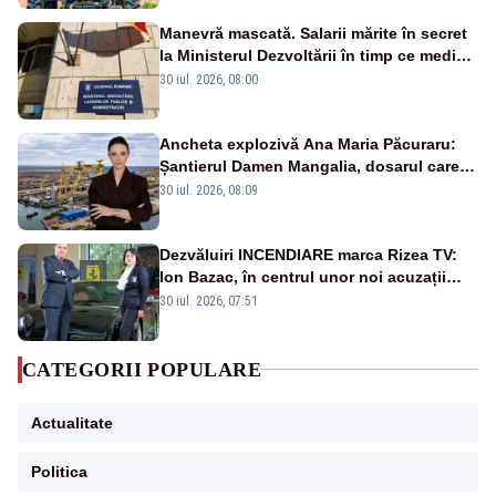
Manevră mascată. Salarii mărite în secret
la Ministerul Dezvoltării în timp ce medicii
ies în stradă
30 iul. 2026, 08:00
Ancheta explozivă Ana Maria Păcuraru:
Șantierul Damen Mangalia, dosarul care
scufundă apărarea României
30 iul. 2026, 08:09
Dezvăluiri INCENDIARE marca Rizea TV:
Ion Bazac, în centrul unor noi acuzații
publice
30 iul. 2026, 07:51
CATEGORII POPULARE
Actualitate
Politica