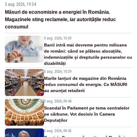
5 aug. 2026, 19:54
Măsuri de economisire a energiei în România.
Magazinele sting reclamele, iar autoritățile reduc
consumul
5 aug. 2026, 15:03
Banii intră mai devreme pentru milioane
de români: când se plătesc alocațiile,
indemnizațiile și drepturile persoanelor cu
dizabilități
5 aug. 2026, 10:29
Marile lanțuri de magazine din România
reduc consumul de energie. Ce MĂSURI
au anunțat retailerii
5 aug. 2026, 09:46
Scandal în Parlament pe tema centralelor
pe cărbune. Vot decisiv în Camera
Deputaților
5 aug. 2026, 09:42