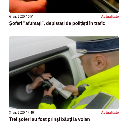
6 ian. 2020, 10:51
Actualitate
Șoferi ”afumați”, depistați de polițiști în trafic
3 ian. 2020, 14:40
Actualitate
Trei șoferi au fost prinși băuți la volan