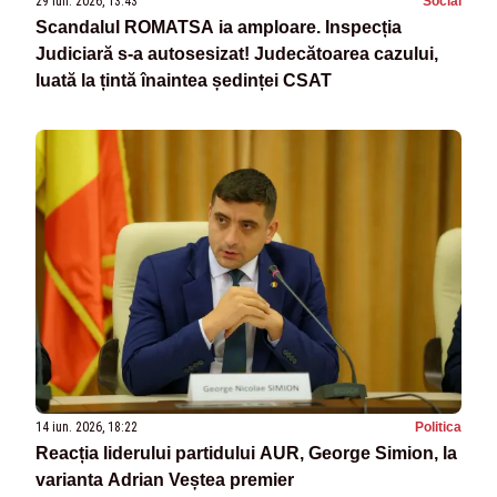
29 iun. 2026, 13:43
Social
Scandalul ROMATSA ia amploare. Inspecția
Judiciară s-a autosesizat! Judecătoarea cazului,
luată la țintă înaintea ședinței CSAT
14 iun. 2026, 18:22
Politica
Reacția liderului partidului AUR, George Simion, la
varianta Adrian Veștea premier