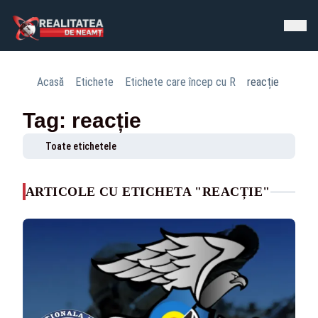
Acasă
Etichete
Etichete care încep cu R
reacție
Tag: reacție
Toate etichetele
ARTICOLE CU ETICHETA "REACȚIE"