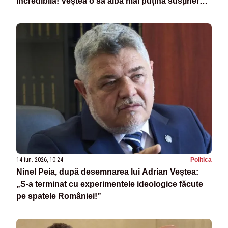
incredibilă! Veștea o să aibă mai puțină susținere
parlamentară decât a avut Tomac!”
14 iun. 2026, 10:24
Politica
Ninel Peia, după desemnarea lui Adrian Veștea:
„S-a terminat cu experimentele ideologice făcute
pe spatele României!”