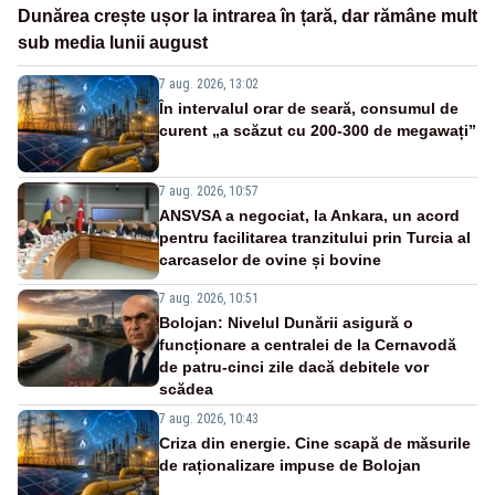
Dunărea crește ușor la intrarea în țară, dar rămâne mult
sub media lunii august
7 aug. 2026, 13:02
În intervalul orar de seară, consumul de
curent „a scăzut cu 200-300 de megawați”
7 aug. 2026, 10:57
ANSVSA a negociat, la Ankara, un acord
pentru facilitarea tranzitului prin Turcia al
carcaselor de ovine și bovine
7 aug. 2026, 10:51
Bolojan: Nivelul Dunării asigură o
funcționare a centralei de la Cernavodă
de patru-cinci zile dacă debitele vor
scădea
7 aug. 2026, 10:43
Criza din energie. Cine scapă de măsurile
de raționalizare impuse de Bolojan