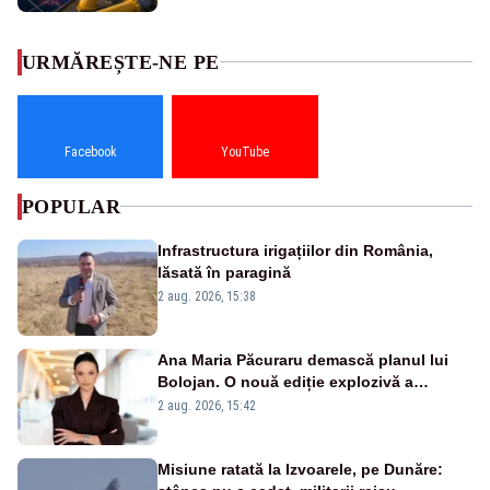
URMĂREȘTE-NE PE
Facebook
YouTube
POPULAR
Infrastructura irigațiilor din România,
lăsată în paragină
2 aug. 2026, 15:38
Ana Maria Păcuraru demască planul lui
Bolojan. O nouă ediție explozivă a
emisiunii „Miza Zilei” la Realitatea PLUS
2 aug. 2026, 15:42
Misiune ratată la Izvoarele, pe Dunăre: