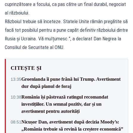
cuprinzătoare a focului, ca pas către un final durabil, negociat
al războiului.
Războiul trebuie să înceteze. Statele Unite rămân pregătite să
facă tot posibilul pentru a pune capăt definitiv războiului dintre
Rusia și Ucraina. Vă mulțumesc.”, a declarat Dan Negrea la
Consiliul de Securitate al ONU.
CITEȘTE ȘI
Groenlanda îi pune frână lui Trump. Avertisment
13:35
dur după planul de foraj
România își păstrează ratingul recomandat
10:38
investițiilor. Un semnal pozitiv, dar și un
avertisment pentru autorități
Nicușor Dan, avertisment după decizia Moody’s:
08:51
„România trebuie să revină la creștere economică”