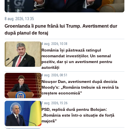
8 aug. 2026, 13:35
Groenlanda îi pune frână lui Trump. Avertisment dur
după planul de foraj
8 aug. 2026, 10:38
România își păstrează ratingul
recomandat investițiilor. Un semnal
pozitiv, dar și un avertisment pentru
autorități
8 aug. 2026, 08:51
Nicușor Dan, avertisment după decizia
Moody’s: „România trebuie să revină la
creștere economică”
7 aug. 2026, 15:26
PSD, replică dură pentru Bolojan:
„România este într-o situație de forță
majoră”