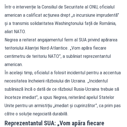
Într-o intervenție la Consiliul de Securitate al ONU, oficialul
american a calificat acțiunea drept „o incursiune imprudentă”
și a transmis solidaritatea Washingtonului față de România,
aliat NATO.
Negrea a reiterat angajamentul ferm al SUA privind apărarea
teritoriului Alianței Nord-Atlantice. „Vom apăra fiecare
centimetru de teritoriu NATO”, a subliniat reprezentantul
american.
În același timp, oficialul a folosit incidentul pentru a accentua
necesitatea încheierii războiului din Ucraina. „Incidentul
subliniază încă o dată de ce războiul Rusia-Ucraina trebuie să
înceteze imediat”, a spus Negrea, reiterând apelul Statelor
Unite pentru un armistițiu „imediat și cuprinzător”, ca prim pas
către o soluție negociată durabilă.
Reprezentantul SUA: „Vom apăra fiecare