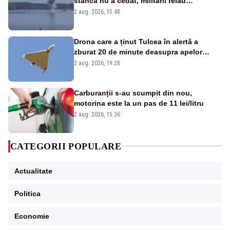
stânca nu a cedat, militarii reiau
detonările luni – VIDEO
2 aug. 2026, 15:48
Drona care a ținut Tulcea în alertă a
zburat 20 de minute deasupra apelor
României. Au fost ridicate două F-16
2 aug. 2026, 19:28
Carburanții s-au scumpit din nou,
motorina este la un pas de 11 lei/litru
2 aug. 2026, 15:36
CATEGORII POPULARE
Actualitate
Politica
Economie