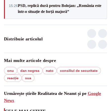
PSD, replică dură pentru Bolojan: „România este
15:26
într-o situație de forță majoră”
Distribuie articolul
Mai multe articole despre
onu
dan negrea
nato
consiliul de securitate
reacție
sua
Urmărește știrile Realitatea de Neamt și pe
Google
News