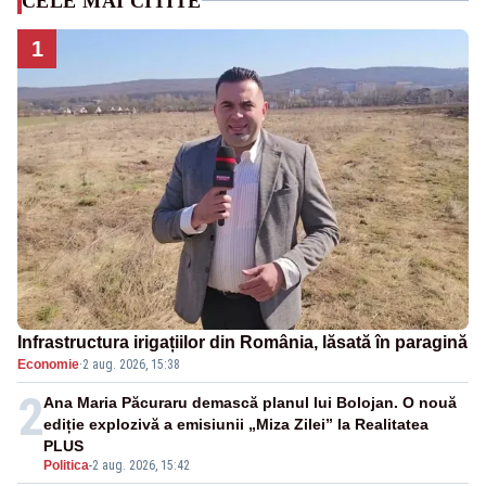
CELE MAI CITITE
1
Infrastructura irigațiilor din România, lăsată în paragină
Economie
·
2 aug. 2026, 15:38
2
Ana Maria Păcuraru demască planul lui Bolojan. O nouă
ediție explozivă a emisiunii „Miza Zilei” la Realitatea
PLUS
Politica
-
2 aug. 2026, 15:42