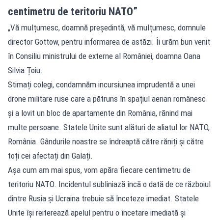
centimetru de teritoriu NATO”
„Vă mulțumesc, doamnă președintă, vă mulțumesc, domnule
director Gottow, pentru informarea de astăzi. Îi urăm bun venit
în Consiliu ministrului de externe al României, doamna Oana
Silvia Țoiu.
Stimați colegi, condamnăm incursiunea imprudentă a unei
drone militare ruse care a pătruns în spațiul aerian românesc
și a lovit un bloc de apartamente din România, rănind mai
multe persoane. Statele Unite sunt alături de aliatul lor NATO,
România. Gândurile noastre se îndreaptă către răniți și către
toți cei afectați din Galați.
Așa cum am mai spus, vom apăra fiecare centimetru de
teritoriu NATO. Incidentul subliniază încă o dată de ce războiul
dintre Rusia și Ucraina trebuie să înceteze imediat. Statele
Unite își reiterează apelul pentru o încetare imediată și