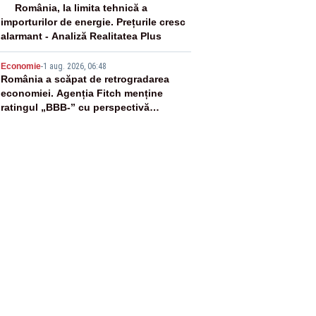
4
România, la limita tehnică a
importurilor de energie. Prețurile cresc
alarmant - Analiză Realitatea Plus
5
Economie
-
1 aug. 2026, 06:48
România a scăpat de retrogradarea
economiei. Agenția Fitch menține
ratingul „BBB-” cu perspectivă
negativă