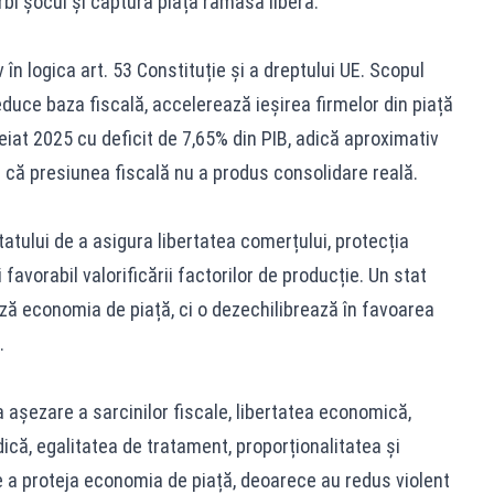
rbi șocul și captura piața rămasă liberă.
iv în logica art. 53 Constituție și a dreptului UE. Scopul
duce baza fiscală, accelerează ieșirea firmelor din piață
eiat 2025 cu deficit de 7,65% din PIB, adică aproximativ
a că presiunea fiscală nu a produs consolidare reală.
statului de a asigura libertatea comerțului, protecția
favorabil valorificării factorilor de producție. Un stat
ză economia de piață, ci o dezechilibrează în favoarea
.
 așezare a sarcinilor fiscale, libertatea economică,
dică, egalitatea de tratament, proporționalitatea și
de a proteja economia de piață, deoarece au redus violent