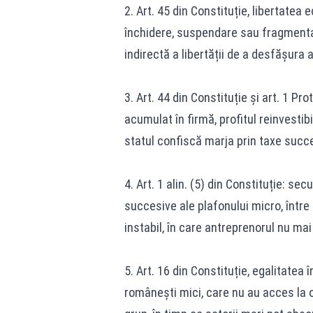
2. Art. 45 din Constituție, libertatea
închidere, suspendare sau fragmenta
indirectă a libertății de a desfășura
3. Art. 44 din Constituție și art. 1 Pro
acumulat în firmă, profitul reinvestib
statul confiscă marja prin taxe succ
4. Art. 1 alin. (5) din Constituție: secur
succesive ale plafonului micro, între
instabil, în care antreprenorul nu mai 
5. Art. 16 din Constituție, egalitatea 
românești mici, care nu au acces la op