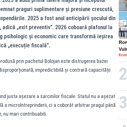
semnat praguri suplimentare și presiune crescută,
spendările. 2025 a fost anul anticipării șocului din
, adică „exit preventiv”. 2026 coboară plafonul la
ag psihologic și economic care transformă ieșirea
Rom
ică „execuție fiscală”.
Vul
Econ
pun
 produsă prin pachetul Bolojan este distrugerea bazei
cun
isproporționată, impredictibilă și contrară capacității
ivind justa așezare a sarcinilor fiscale. Statul nu a așezat
ă a microîntreprinderii, ci a coborât arbitrar pragul până
, nu mari contribuabili.