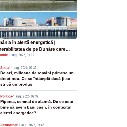
ânia în alertă energetică |
nerabilitatea de pe Dunăre care
omie
·
1 aug. 2026, 09:32
e în pericol Centrala Cernavodă era
oscută de pe vremea lui Ceaușescu
2
Social
-
1 aug. 2026, 09:37
De azi, milioane de români primesc un
drept nou. Ce se întâmplă dacă ți se
strică un produs
3
Politica
-
1 aug. 2026, 09:39
Piperea, semnal de alarmă. De ce este
bine să avem bani cash, în contextul
alertei energetice?
Actualitate
-
1 aug. 2026, 09:46