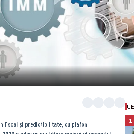
CE
1
 fiscal și predictibilitate, cu plafon
. 2023 a adus prima tăiere majoră și începutul