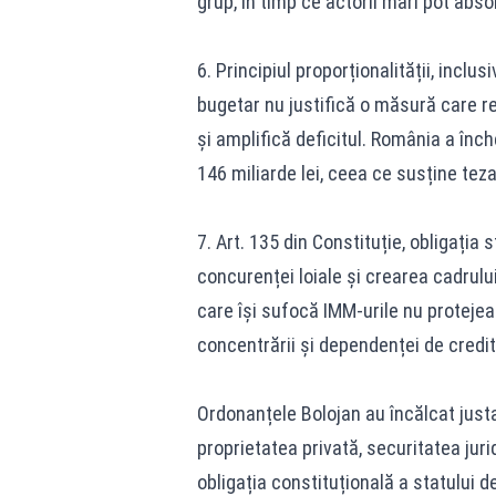
grup, în timp ce actorii mari pot abso
6. Principiul proporționalității, inclus
bugetar nu justifică o măsură care re
și amplifică deficitul. România a înch
146 miliarde lei, ceea ce susține tez
7. Art. 135 din Constituție, obligația 
concurenței loiale și crearea cadrului 
care își sufocă IMM-urile nu protejea
concentrării și dependenței de credit
Ordonanțele Bolojan au încălcat justa
proprietatea privată, securitatea juri
obligația constituțională a statului 