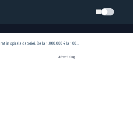
Schimba tema
Analiză Daniel Udrescu: Cum a fost distrus motorul IMM al României și de ce statul a intrat în spirala datoriei. De la 1.000.000 € la 100.000 €
Advertising