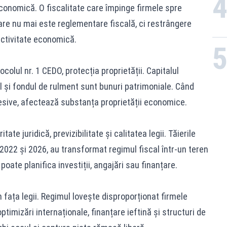
 economică. O fiscalitate care împinge firmele spre
re nu mai este reglementare fiscală, ci restrângere
 activitate economică.
tocolul nr. 1 CEDO, protecția proprietății. Capitalul
il și fondul de rulment sunt bunuri patrimoniale. Când
esive, afectează substanța proprietății economice.
itate juridică, previzibilitate și calitatea legii. Tăierile
 2022 și 2026, au transformat regimul fiscal într-un teren
poate planifica investiții, angajări sau finanțare.
în fața legii. Regimul lovește disproporționat firmele
timizări internaționale, finanțare ieftină și structuri de