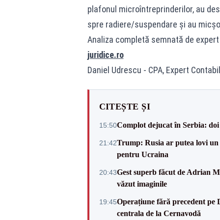
plafonul microîntreprinderilor, au des
spre radiere/suspendare și au micșor
Analiza completă semnată de expert co
juridice.ro
Daniel Udrescu - CPA, Expert Contabil
CITEȘTE ȘI
Complot dejucat în Serbia: doi 
15:50
Trump: Rusia ar putea lovi un
21:42
pentru Ucraina
Gest superb făcut de Adrian Mu
20:43
văzut imaginile
Operațiune fără precedent pe 
19:45
centrala de la Cernavodă