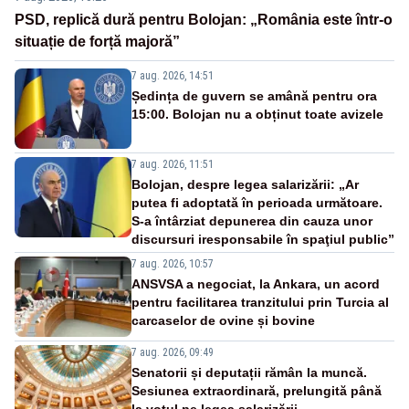
PSD, replică dură pentru Bolojan: „România este într-o
situație de forță majoră”
7 aug. 2026, 14:51
Ședința de guvern se amână pentru ora
15:00. Bolojan nu a obținut toate avizele
7 aug. 2026, 11:51
Bolojan, despre legea salarizării: „Ar
putea fi adoptată în perioada următoare.
S-a întârziat depunerea din cauza unor
discursuri iresponsabile în spaţiul public”
7 aug. 2026, 10:57
ANSVSA a negociat, la Ankara, un acord
pentru facilitarea tranzitului prin Turcia al
carcaselor de ovine și bovine
7 aug. 2026, 09:49
Senatorii și deputații rămân la muncă.
Sesiunea extraordinară, prelungită până