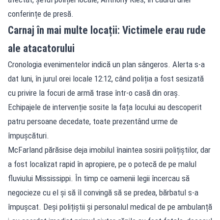
conferințe de presă.
Carnaj în mai multe locații: Victimele erau rude
ale atacatorului
Cronologia evenimentelor indică un plan sângeros. Alerta s-a
dat luni, în jurul orei locale 12:12, când poliția a fost sesizată
cu privire la focuri de armă trase într-o casă din oraș.
Echipajele de intervenție sosite la fața locului au descoperit
patru persoane decedate, toate prezentând urme de
împușcături.
McFarland părăsise deja imobilul înaintea sosirii polițiștilor, dar
a fost localizat rapid în apropiere, pe o potecă de pe malul
fluviului Mississippi. În timp ce oamenii legii încercau să
negocieze cu el și să îl convingă să se predea, bărbatul s-a
împușcat. Deși polițiștii și personalul medical de pe ambulanță