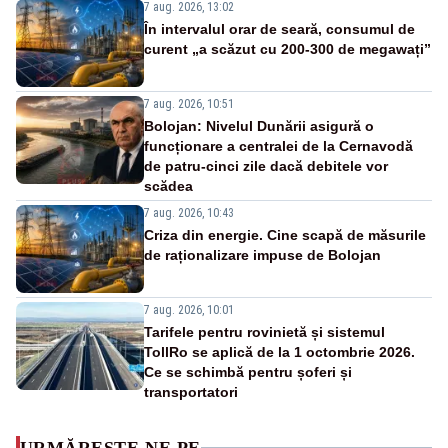
7 aug. 2026, 13:02
În intervalul orar de seară, consumul de
curent „a scăzut cu 200-300 de megawați”
7 aug. 2026, 10:51
Bolojan: Nivelul Dunării asigură o
funcționare a centralei de la Cernavodă
de patru-cinci zile dacă debitele vor
scădea
7 aug. 2026, 10:43
Criza din energie. Cine scapă de măsurile
de raționalizare impuse de Bolojan
7 aug. 2026, 10:01
Tarifele pentru rovinietă și sistemul
TollRo se aplică de la 1 octombrie 2026.
Ce se schimbă pentru șoferi și
transportatori
URMĂREȘTE-NE PE