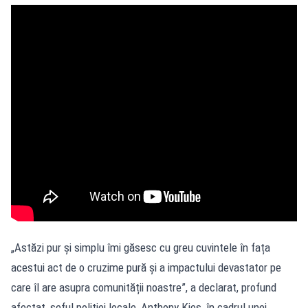
„Astăzi pur și simplu îmi găsesc cu greu cuvintele în fața
acestui act de o cruzime pură și a impactului devastator pe
care îl are asupra comunității noastre”, a declarat, profund
afectat, șeful poliției locale, Anthony Kies, în cadrul unei