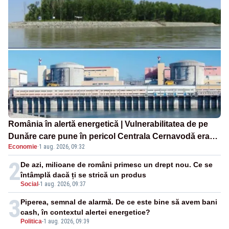
România în alertă energetică | Vulnerabilitatea de pe
Dunăre care pune în pericol Centrala Cernavodă era
Economie
·
1 aug. 2026, 09:32
cunoscută de pe vremea lui Ceaușescu
2
De azi, milioane de români primesc un drept nou. Ce se
întâmplă dacă ți se strică un produs
Social
-
1 aug. 2026, 09:37
3
Piperea, semnal de alarmă. De ce este bine să avem bani
cash, în contextul alertei energetice?
Politica
-
1 aug. 2026, 09:39