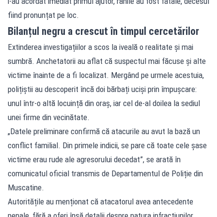
i-au acordat imediat primul ajutor, rănile au fost fatale, decesul
fiind pronunțat pe loc.
Bilanțul negru a crescut în timpul cercetărilor
Extinderea investigațiilor a scos la iveală o realitate și mai
sumbră. Anchetatorii au aflat că suspectul mai făcuse și alte
victime înainte de a fi localizat. Mergând pe urmele acestuia,
polițiștii au descoperit încă doi bărbați uciși prin împușcare:
unul într-o altă locuință din oraș, iar cel de-al doilea la sediul
unei firme din vecinătate.
„Datele preliminare confirmă că atacurile au avut la bază un
conflict familial. Din primele indicii, se pare că toate cele șase
victime erau rude ale agresorului decedat”, se arată în
comunicatul oficial transmis de Departamentul de Poliție din
Muscatine.
Autoritățile au menționat că atacatorul avea antecedente
penale, fără a oferi însă detalii despre natura infracțiunilor