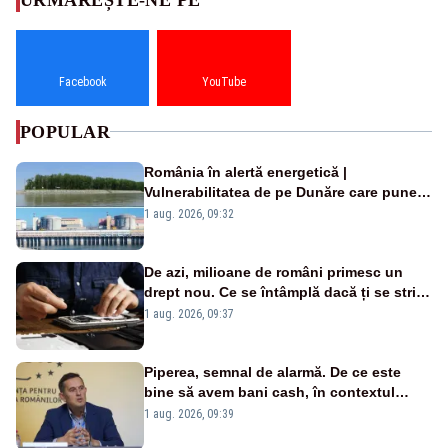
Facebook
YouTube
POPULAR
România în alertă energetică |
Vulnerabilitatea de pe Dunăre care pune
în pericol Centrala Cernavodă era
1 aug. 2026, 09:32
cunoscută de pe vremea lui Ceaușescu
De azi, milioane de români primesc un
drept nou. Ce se întâmplă dacă ți se strică
un produs
1 aug. 2026, 09:37
Piperea, semnal de alarmă. De ce este
bine să avem bani cash, în contextul
alertei energetice?
1 aug. 2026, 09:39