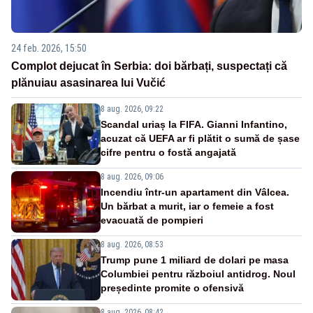
24 feb. 2026, 15:50
Complot dejucat în Serbia: doi bărbați, suspectați că
plănuiau asasinarea lui Vučić
8 aug. 2026, 09:22
Scandal uriaș la FIFA. Gianni Infantino,
acuzat că UEFA ar fi plătit o sumă de șase
cifre pentru o fostă angajată
8 aug. 2026, 09:06
Incendiu într-un apartament din Vâlcea.
Un bărbat a murit, iar o femeie a fost
evacuată de pompieri
8 aug. 2026, 08:53
Trump pune 1 miliard de dolari pe masa
Columbiei pentru războiul antidrog. Noul
președinte promite o ofensivă
8 aug. 2026, 08:42