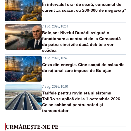
În intervalul orar de seară, consumul de
curent „a scăzut cu 200-300 de megawați”
7 aug. 2026, 10:51
Bolojan: Nivelul Dunării asigură o
funcționare a centralei de la Cernavodă
de patru-cinci zile dacă debitele vor
scădea
7 aug. 2026, 10:43
Criza din energie. Cine scapă de măsurile
de raționalizare impuse de Bolojan
7 aug. 2026, 10:01
Tarifele pentru rovinietă și sistemul
TollRo se aplică de la 1 octombrie 2026.
Ce se schimbă pentru șoferi și
transportatori
URMĂREȘTE-NE PE