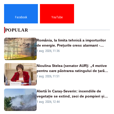
Facebook
YouTube
POPULAR
România, la limita tehnică a importurilor
de energie. Prețurile cresc alarmant -
Analiză Realitatea Plus
1 aug. 2026, 11:36
Niculina Stelea (senator AUR): „4 motive
pentru care păstrarea ratingului de țară
nu este o reușită pentru Guvernul
1 aug. 2026, 11:51
Bolojan”
Alertă în Caraș-Severin: incendiile de
vegetație se extind, zeci de pompieri și
silvicultori se luptă cu flăcările - VIDEO
1 aug. 2026, 12:44