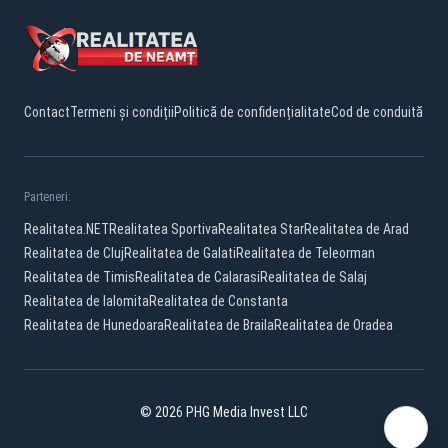
Contact
Termeni și condiții
Politică de confidențialitate
Cod de conduită
Parteneri:
Realitatea.NET
Realitatea Sportiva
Realitatea Star
Realitatea de Arad
Realitatea de Cluj
Realitatea de Galati
Realitatea de Teleorman
Realitatea de Timis
Realitatea de Calarasi
Realitatea de Salaj
Realitatea de Ialomita
Realitatea de Constanta
Realitatea de Hunedoara
Realitatea de Braila
Realitatea de Oradea
© 2026 PHG Media Invest LLC
Facebook
YouTube