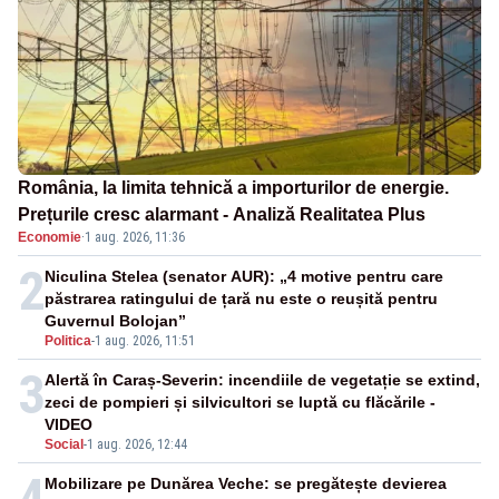
România, la limita tehnică a importurilor de energie.
Prețurile cresc alarmant - Analiză Realitatea Plus
Economie
·
1 aug. 2026, 11:36
2
Niculina Stelea (senator AUR): „4 motive pentru care
păstrarea ratingului de țară nu este o reușită pentru
Guvernul Bolojan”
Politica
-
1 aug. 2026, 11:51
3
Alertă în Caraș-Severin: incendiile de vegetație se extind,
zeci de pompieri și silvicultori se luptă cu flăcările -
VIDEO
Social
-
1 aug. 2026, 12:44
4
Mobilizare pe Dunărea Veche: se pregătește devierea