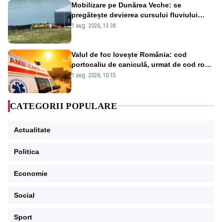
Mobilizare pe Dunărea Veche: se
pregătește devierea cursului fluviului
către Cernavodă – VIDEO
1 aug. 2026, 13:38
Valul de foc lovește România: cod
portocaliu de caniculă, urmat de cod roșu
duminică. Temperaturile urcă spre 40°C
1 aug. 2026, 10:15
CATEGORII POPULARE
Actualitate
Politica
Economie
Social
Sport