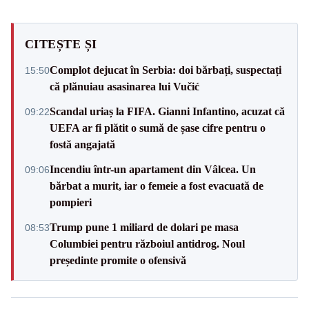
CITEȘTE ȘI
Complot dejucat în Serbia: doi bărbați, suspectați
15:50
că plănuiau asasinarea lui Vučić
Scandal uriaș la FIFA. Gianni Infantino, acuzat că
09:22
UEFA ar fi plătit o sumă de șase cifre pentru o
fostă angajată
Incendiu într-un apartament din Vâlcea. Un
09:06
bărbat a murit, iar o femeie a fost evacuată de
pompieri
Trump pune 1 miliard de dolari pe masa
08:53
Columbiei pentru războiul antidrog. Noul
președinte promite o ofensivă