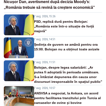
Nicușor Dan, avertisment după decizia Moody’s:
„România trebuie să revină la creștere economică”
7 aug. 2026, 15:26
PSD, replică dură pentru Bolojan:
„România este într-o situație de forță
majoră”
7 aug. 2026, 14:51
Ședința de guvern se amână pentru ora
15:00. Bolojan nu a obținut toate avizele
7 aug. 2026, 11:51
Bolojan, despre legea salarizării: „Ar
putea fi adoptată în perioada următoare.
S-a întârziat depunerea din cauza unor
discursuri iresponsabile în spaţiul public”
7 aug. 2026, 10:57
ANSVSA a negociat, la Ankara, un acord
pentru facilitarea tranzitului prin Turcia al
carcaselor de ovine și bovine