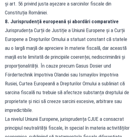
și art. 56 privind justa așezare a sarcinilor fiscale din
Constituția României.
8. Jurisprudență europeană și abordări comparative
Jurisprudența Curții de Justiție a Uniunii Europene și a Curții
Europene a Drepturilor Omului a statuat constant că statele
au o largă marjă de apreciere în materie fiscală, dar această
marjă este limitată de principiile coerenței, nediscriminării și
proporționalității. În cauze precum Gasus Dosier und
Fördertechnik împotriva Olandei sau Ismayilov împotriva
Rusiei, Curtea Europeană a Drepturilor Omului a subliniat că
sarcina fiscală nu trebuie să afecteze substanța dreptului de
proprietate și nici să creeze sarcini excesive, arbitrare sau
impredictibile.
La nivelul Uniunii Europene, jurisprudența CJUE a consacrat
principiul neutralității fiscale, în special în materia activităților
economice, subliniind că tratamentele fiscale diferențiate