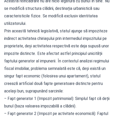
Această reîncadrare nu are nicio legătură cu bunul în sine. Nu
se modifică structura clădirii, destinația urbanistică sau
caracteristicile fizice. Se modifică exclusiv identitatea
utilizatorului.
Prin această tehnică legislativă, statul ajunge să impoziteze
indirect activitatea chiriașului prin intermediul impozitului pe
proprietate, deși activitatea respectivă este deja supusă unor
impozite distincte. Este afectat astfel principiul unicității
faptului generator al impunerii. În contextul analizei regimului
fiscal imobiliar, problema semnalată este că, deși există un
singur fapt economic (folosirea unui apartament), statul
creează artificial două fapte generatoare distincte pentru
același bun, suprapunând sarcinile:
– Fapt generator 1 (Impozit patrimonial): Simplul fapt că deții
bunul (baza valoarea impozabilă a clădirii).
– Fapt generator 2 (Impozit pe activitate economică): Faptul