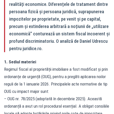
realități economice. Diferențele de tratament dintre
persoana fizică și persoana juridică, suprapunerea
impozitelor pe proprietate, pe venit și pe capital,
precum și extinderea arbitrară a noțiunii de „utilizare
economică” conturează un sistem fiscal incoerent și
profund discriminatoriu. O analiză de Daniel Udrescu
pentru juridice.ro.
1. Sediul materiei
Regimul fiscal al proprietății imobiliare a fost modificat și prin
ordonanțe de urgență (OUG), pentru a pregăti aplicarea noilor
reguli de la 1 ianuarie 2026. Principalele acte normative de tip
OUG cu impact major sunt:
– OUG nr. 78/2025 (adoptată în decembrie 2025). Această
ordonanță a avut un rol procedural esențial. A obligat consiliile
locale să adopte hotărârile privind noile cote de impozitare