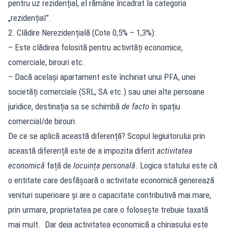
pentru uz rezidențial, el rămâne încadrat la categoria
„rezidențial”.
2. Clădire Nerezidențială (Cote 0,5% – 1,3%):
– Este clădirea folosită pentru activități economice,
comerciale, birouri etc.
– Dacă același apartament este închiriat unui PFA, unei
societăți comerciale (SRL, SA etc.) sau unei alte persoane
juridice, destinația sa se schimbă
de facto
în spațiu
comercial/de birouri.
De ce se aplică această diferență? Scopul legiuitorului prin
această diferență este de a impozita diferit
activitatea
economică
față de
locuința personală
. Logica statului este că
o entitate care desfășoară o activitate economică generează
venituri superioare și are o capacitate contributivă mai mare,
prin urmare, proprietatea pe care o folosește trebuie taxată
mai mult. Dar deja activitatea economică a chiriaşului este