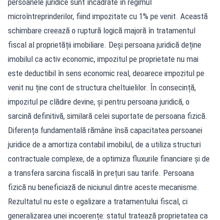
persoanele juridice sunt încadrate în regimul
microîntreprinderilor, fiind impozitate cu 1% pe venit. Această
schimbare creează o ruptură logică majoră în tratamentul
fiscal al proprietății imobiliare. Deși persoana juridică deține
imobilul ca activ economic, impozitul pe proprietate nu mai
este deductibil în sens economic real, deoarece impozitul pe
venit nu ține cont de structura cheltuielilor. În consecință,
impozitul pe clădire devine, și pentru persoana juridică, o
sarcină definitivă, similară celei suportate de persoana fizică.
Diferența fundamentală rămâne însă capacitatea persoanei
juridice de a amortiza contabil imobilul, de a utiliza structuri
contractuale complexe, de a optimiza fluxurile financiare și de
a transfera sarcina fiscală în prețuri sau tarife. Persoana
fizică nu beneficiază de niciunul dintre aceste mecanisme.
Rezultatul nu este o egalizare a tratamentului fiscal, ci
generalizarea unei incoerențe: statul tratează proprietatea ca