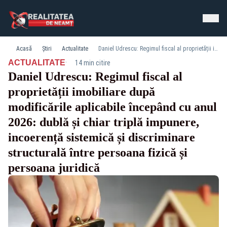
Acasă
Știri
Actualitate
Daniel Udrescu: Regimul fiscal al proprietății imobiliare după modificările aplicabile începând cu anul 2026: dublă și chiar triplă impunere, incoerență sistemică și discriminare structurală între persoana fizică și persoana juridică
·
ACTUALITATE
14 min citire
Daniel Udrescu: Regimul fiscal al
proprietății imobiliare după
modificările aplicabile începând cu anul
2026: dublă și chiar triplă impunere,
incoerență sistemică și discriminare
structurală între persoana fizică și
persoana juridică