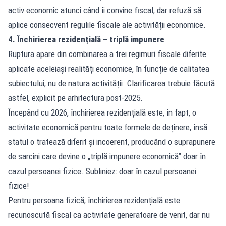
activ economic atunci când îi convine fiscal, dar refuză să
aplice consecvent regulile fiscale ale activității economice.
4. Închirierea rezidențială – triplă impunere
Ruptura apare din combinarea a trei regimuri fiscale diferite
aplicate aceleiași realități economice, în funcție de calitatea
subiectului, nu de natura activității. Clarificarea trebuie făcută
astfel, explicit pe arhitectura post-2025.
Începând cu 2026, închirierea rezidențială este, în fapt, o
activitate economică pentru toate formele de deținere, însă
statul o tratează diferit și incoerent, producând o suprapunere
de sarcini care devine o „triplă impunere economică” doar în
cazul persoanei fizice. Subliniez: doar în cazul persoanei
fizice!
Pentru persoana fizică, închirierea rezidențială este
recunoscută fiscal ca activitate generatoare de venit, dar nu