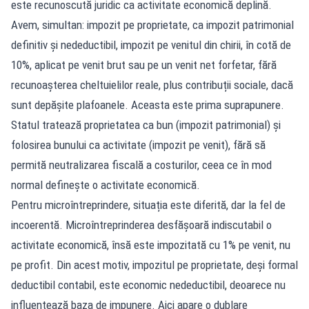
este recunoscută juridic ca activitate economică deplină.
Avem, simultan: impozit pe proprietate, ca impozit patrimonial
definitiv și nedeductibil, impozit pe venitul din chirii, în cotă de
10%, aplicat pe venit brut sau pe un venit net forfetar, fără
recunoașterea cheltuielilor reale, plus contribuții sociale, dacă
sunt depășite plafoanele. Aceasta este prima suprapunere.
Statul tratează proprietatea ca bun (impozit patrimonial) și
folosirea bunului ca activitate (impozit pe venit), fără să
permită neutralizarea fiscală a costurilor, ceea ce în mod
normal definește o activitate economică.
Pentru microîntreprindere, situația este diferită, dar la fel de
incoerentă. Microîntreprinderea desfășoară indiscutabil o
activitate economică, însă este impozitată cu 1% pe venit, nu
pe profit. Din acest motiv, impozitul pe proprietate, deși formal
deductibil contabil, este economic nedeductibil, deoarece nu
influențează baza de impunere. Aici apare o dublare