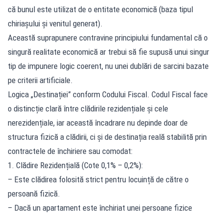
că bunul este utilizat de o entitate economică (baza tipul
chiriașului și venitul generat).
Această suprapunere contravine principiului fundamental că o
singură realitate economică ar trebui să fie supusă unui singur
tip de impunere logic coerent, nu unei dublări de sarcini bazate
pe criterii artificiale.
Logica „Destinației” conform Codului Fiscal. Codul Fiscal face
o distincție clară între clădirile rezidențiale și cele
nerezidențiale, iar această încadrare nu depinde doar de
structura fizică a clădirii, ci și de destinația reală stabilită prin
contractele de închiriere sau comodat:
1. Clădire Rezidențială (Cote 0,1% – 0,2%):
– Este clădirea folosită strict pentru locuință de către o
persoană fizică.
– Dacă un apartament este închiriat unei persoane fizice