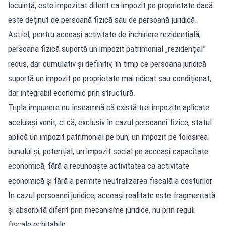
locuință, este impozitat diferit ca impozit pe proprietate dacă
este deținut de persoană fizică sau de persoană juridică.
Astfel, pentru aceeași activitate de închiriere rezidențială,
persoana fizică suportă un impozit patrimonial „rezidențial”
redus, dar cumulativ și definitiv, în timp ce persoana juridică
suportă un impozit pe proprietate mai ridicat sau condiționat,
dar integrabil economic prin structură.
Tripla impunere nu înseamnă că există trei impozite aplicate
aceluiași venit, ci că, exclusiv în cazul persoanei fizice, statul
aplică un impozit patrimonial pe bun, un impozit pe folosirea
bunului și, potențial, un impozit social pe aceeași capacitate
economică, fără a recunoaște activitatea ca activitate
economică și fără a permite neutralizarea fiscală a costurilor.
În cazul persoanei juridice, aceeași realitate este fragmentată
și absorbită diferit prin mecanisme juridice, nu prin reguli
fiscale echitabile.