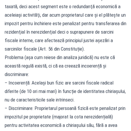
taxată, deci acest segment este o redundanţă economică a
aceleiaşi activităţi, dar acum proprietarul care şi el plăteşte un
impozit pentru închiriere este penalizat pentru transferarea din
rezidenţial în nerezidenţial deci o suprapunere de sarcini
fiscale interne, care afectează principiul justei așezări a
sarcinilor fiscale (Art. 56 din Constituție).
Problema (așa cum reiese din analiza juridică) nu este că
această regulă există, ci că ea creează incoerență și
discriminare:
– Incoerență: Același bun fizic are sarcini fiscale radical
diferite (de 10 ori mai mari) în funcție de identitatea chiriașului,
nu de caracteristicile sale intrinseci.
– Discriminare: Proprietarul persoană fizică este penalizat prin
impozitul pe proprietate (majorat la cota nerezidențială)
pentru activitatea economică a chiriașului său, fără a avea