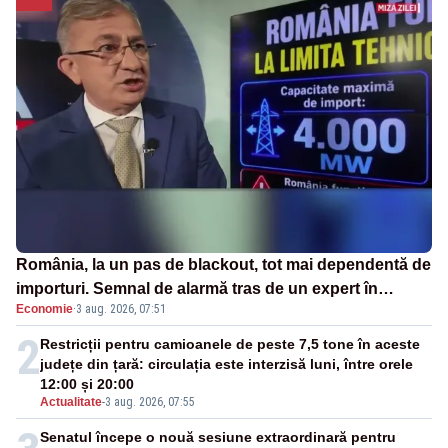
România, la un pas de blackout, tot mai dependentă de
importuri. Semnal de alarmă tras de un expert în
Economie
·
3 aug. 2026, 07:51
energie
2
Restricții pentru camioanele de peste 7,5 tone în aceste
județe din țară: circulația este interzisă luni, între orele
12:00 și 20:00
Actualitate
-
3 aug. 2026, 07:55
Senatul începe o nouă sesiune extraordinară pentru