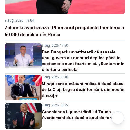
9 aug. 2026, 18:04
Zelenski avertizează: Phenianul pregătește trimiterea a
50.000 de militari în Rusia
9 aug. 2026, 17:50
Dan Dungaciu avertizează că șansele
unui guvern cu drepturi depline până în
septembrie sunt foarte mici: „Suntem într-
o furtună perfectă”
9 aug. 2026, 15:40
Miruță cere o măsură radicală după atacul
de la Cluj. Legea dezinformării, din nou în
discuție
8 aug. 2026, 13:35
Groenlanda îi pune frână lui Trump.
Avertisment dur după planul de foraj