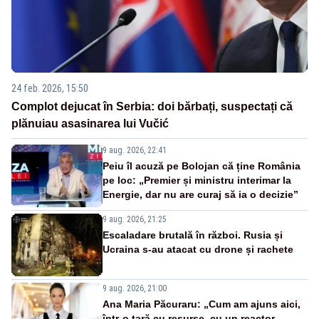
24 feb. 2026, 15:50
Complot dejucat în Serbia: doi bărbați, suspectați că
plănuiau asasinarea lui Vučić
9 aug. 2026, 22:41
Peiu îl acuză pe Bolojan că ține România
pe loc: „Premier și ministru interimar la
Energie, dar nu are curaj să ia o decizie”
9 aug. 2026, 21:25
Escaladare brutală în război. Rusia și
Ucraina s-au atacat cu drone și rachete
9 aug. 2026, 21:00
Ana Maria Păcuraru: „Cum am ajuns aici,
într-o țară cu resurse, cu un reactor