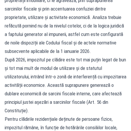
proprietății imobiliare, ci le agravează, prin suprapunerea
sarcinilor fiscale și prin accentuarea confuziei dintre
proprietate, utilizare și activitate economică. Analiza trebuie
refăcută pornind nu de la nivelul cotelor, ci de la logica juridică
a faptului generator al impunerii, astfel cum este configurată
de noile dispoziții ale Codului fiscal și de actele normative
subsecvente aplicabile de la 1 ianuarie 2026.
După 2026, impozitul pe clădire este tot mai puțin legat de bun
și tot mai mult de modul de utilizare și de statutul
utilizatorului, intrând într-o zonă de interferență cu impozitarea
activității economice. Această suprapunere generează o
dublare economică de sarcini fiscale interne, care afectează
principiul justei așezări a sarcinilor fiscale (Art. 56 din
Constituție).
Pentru clădirile rezidențiale deținute de persoane fizice,
impozitul rămâne, în funcție de hotărârile consiliilor locale,