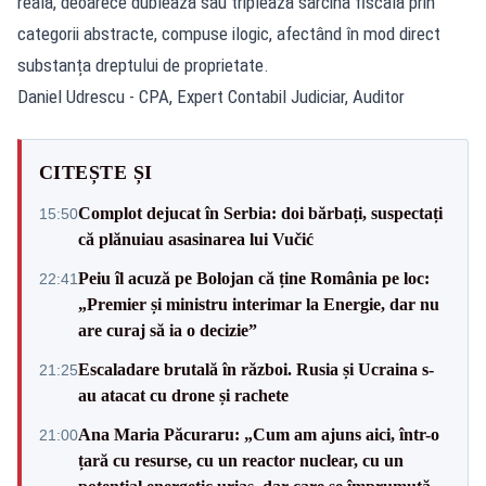
reală, deoarece dublează sau triplează sarcina fiscală prin
categorii abstracte, compuse ilogic, afectând în mod direct
substanța dreptului de proprietate.
Daniel Udrescu - CPA, Expert Contabil Judiciar, Auditor
CITEȘTE ȘI
Complot dejucat în Serbia: doi bărbați, suspectați
15:50
că plănuiau asasinarea lui Vučić
Peiu îl acuză pe Bolojan că ține România pe loc:
22:41
„Premier și ministru interimar la Energie, dar nu
are curaj să ia o decizie”
Escaladare brutală în război. Rusia și Ucraina s-
21:25
au atacat cu drone și rachete
Ana Maria Păcuraru: „Cum am ajuns aici, într-o
21:00
țară cu resurse, cu un reactor nuclear, cu un