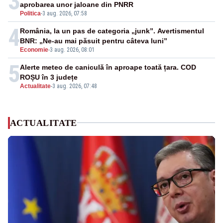
3
aprobarea unor jaloane din PNRR
Politica
-
3 aug. 2026, 07:58
4
România, la un pas de categoria „junk”. Avertismentul
BNR: „Ne-au mai păsuit pentru câteva luni”
Economie
-
3 aug. 2026, 08:01
5
Alerte meteo de caniculă în aproape toată țara. COD
ROȘU în 3 județe
Actualitate
-
3 aug. 2026, 07:48
ACTUALITATE