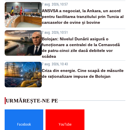
7 aug. 2026, 10:57
ANSVSA a negociat, la Ankara, un acord
pentru facilitarea tranzitului prin Turcia al
carcaselor de ovine și bovine
7 aug. 2026, 10:51
Bolojan: Nivelul Dunării asigură o
funcționare a centralei de la Cernavodă
de patru-cinci zile dacă debitele vor
scădea
7 aug. 2026, 10:43
Criza din energie. Cine scapă de măsurile
de raționalizare impuse de Bolojan
URMĂREȘTE-NE PE
Facebook
YouTube