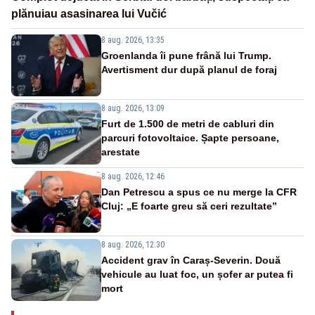
plănuiau asasinarea lui Vučić
8 aug. 2026, 13:35
Groenlanda îi pune frână lui Trump.
Avertisment dur după planul de foraj
8 aug. 2026, 13:09
Furt de 1.500 de metri de cabluri din
parcuri fotovoltaice. Șapte persoane,
arestate
8 aug. 2026, 12:46
Dan Petrescu a spus ce nu merge la CFR
Cluj: „E foarte greu să ceri rezultate”
8 aug. 2026, 12:30
Accident grav în Caraș-Severin. Două
vehicule au luat foc, un șofer ar putea fi
mort