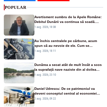
POPULAR
Avertisment sumbru de la Apele Române:
Debitul Dunării va continua să scadă.
Cernavodă s-ar putea închide în 4 zile
1 aug. 2026, 18:08
Au închis centralele pe cărbune, acum
spun că au nevoie de ele. Cum se
pasează vina în plină criză energetică
1 aug. 2026, 18:11
Dunărea a secat atât de mult încât a scos
la suprafață nave naziste din al doilea
război mondial
1 aug. 2026, 23:10
Daniel Udrescu: De ce patrimoniul va
deveni conceptul central al economiei
viitoare?
2 aug. 2026, 09:22