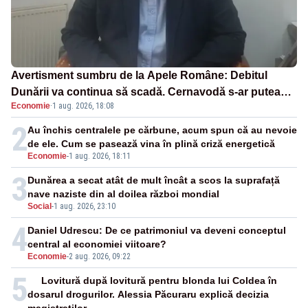
Avertisment sumbru de la Apele Române: Debitul
Dunării va continua să scadă. Cernavodă s-ar putea
Economie
·
1 aug. 2026, 18:08
închide în 4 zile
2
Au închis centralele pe cărbune, acum spun că au nevoie
de ele. Cum se pasează vina în plină criză energetică
Economie
-
1 aug. 2026, 18:11
3
Dunărea a secat atât de mult încât a scos la suprafață
nave naziste din al doilea război mondial
Social
-
1 aug. 2026, 23:10
4
Daniel Udrescu: De ce patrimoniul va deveni conceptul
central al economiei viitoare?
Economie
-
2 aug. 2026, 09:22
5
Lovitură după lovitură pentru blonda lui Coldea în
dosarul drogurilor. Alessia Păcuraru explică decizia