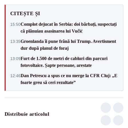
CITEȘTE ȘI
Complot dejucat în Serbia: doi bărbați, suspectați
15:50
că plănuiau asasinarea lui Vučić
Groenlanda îi pune frână lui Trump. Avertisment
13:35
dur după planul de foraj
Furt de 1.500 de metri de cabluri din parcuri
13:09
fotovoltaice. Șapte persoane, arestate
Dan Petrescu a spus ce nu merge la CFR Cluj: „E
12:46
foarte greu să ceri rezultate”
Distribuie articolul