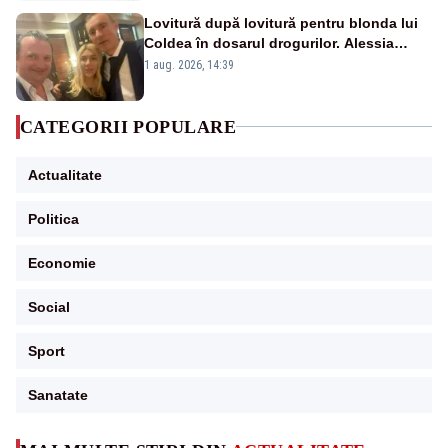
Lovitură după lovitură pentru blonda lui
Coldea în dosarul drogurilor. Alessia
Păcuraru explică decizia magistraților
1 aug. 2026, 14:39
CATEGORII POPULARE
Actualitate
Politica
Economie
Social
Sport
Sanatate