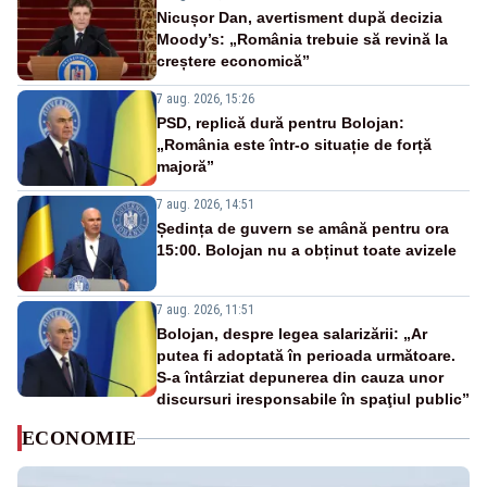
Nicușor Dan, avertisment după decizia
Moody’s: „România trebuie să revină la
creștere economică”
7 aug. 2026, 15:26
PSD, replică dură pentru Bolojan:
„România este într-o situație de forță
majoră”
7 aug. 2026, 14:51
Ședința de guvern se amână pentru ora
15:00. Bolojan nu a obținut toate avizele
7 aug. 2026, 11:51
Bolojan, despre legea salarizării: „Ar
putea fi adoptată în perioada următoare.
S-a întârziat depunerea din cauza unor
discursuri iresponsabile în spaţiul public”
ECONOMIE