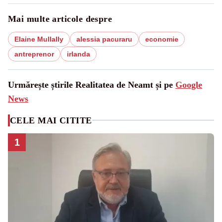
Mai multe articole despre
Elaine Mullally
alessia pacuraru
economie
antreprenor
irlanda
Urmărește știrile Realitatea de Neamt și pe
Google
News
CELE MAI CITITE
1