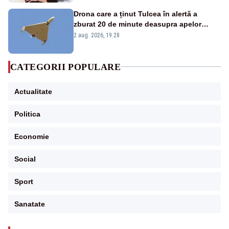
Drona care a ținut Tulcea în alertă a
zburat 20 de minute deasupra apelor
României. Au fost ridicate două F-16
2 aug. 2026, 19:28
CATEGORII POPULARE
Actualitate
Politica
Economie
Social
Sport
Sanatate