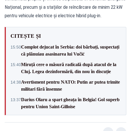
Naţional, precum şi a staţiilor de reîncărcare de minim 22 kW
pentru vehicule electrice şi electrice hibrid plug-in.
CITEȘTE ȘI
Complot dejucat în Serbia: doi bărbați, suspectați
15:50
că plănuiau asasinarea lui Vučić
Miruță cere o măsură radicală după atacul de la
15:40
Cluj. Legea dezinformării, din nou în discuție
Avertisment pentru NATO: Putin ar putea trimite
14:38
militari fără însemne
Darius Olaru a spart gheața în Belgia! Gol superb
13:37
pentru Union Saint-Gilloise