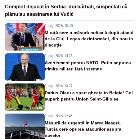
Complot dejucat în Serbia: doi bărbați, suspectați că
plănuiau asasinarea lui Vučić
9 aug. 2026, 15:40
Miruță cere o măsură radicală după atacul
de la Cluj. Legea dezinformării, din nou în
discuție
9 aug. 2026, 14:38
Avertisment pentru NATO: Putin ar putea
trimite militari fără însemne
9 aug. 2026, 13:37
Darius Olaru a spart gheața în Belgia! Gol
superb pentru Union Saint-Gilloise
9 aug. 2026, 12:45
Măsură de urgență în Marea Neagră.
Turcia cere oprirea atacurilor asupra
navelor