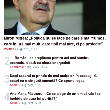
Miron Mitrea: „Politica nu se face pe care e mai frumos,
care înjură mai mult, care țipă mai tare, ci pe proiecte”
Politica
·
2 aug. 2026, 19:33
2
Românii se pregătesc pentru cel mai sumbru
scenariu, odată cu alerta energetică
Economie
-
2 aug. 2026, 19:34
3
Dacă radarul te prinde de mai multe ori în aceeași zi,
scapi cu o singură amendă? Ce spune legea
Social
-
2 aug. 2026, 21:29
4
Ana Maria Păcuraru: „Ce se alege de un om căruia i se
închide singura lui portiță?”
Social
-
2 aug. 2026, 23:25