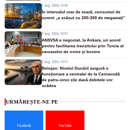
7 aug. 2026, 13:02
În intervalul orar de seară, consumul de
curent „a scăzut cu 200-300 de megawați”
7 aug. 2026, 10:57
ANSVSA a negociat, la Ankara, un acord
pentru facilitarea tranzitului prin Turcia al
carcaselor de ovine și bovine
7 aug. 2026, 10:51
Bolojan: Nivelul Dunării asigură o
funcționare a centralei de la Cernavodă
de patru-cinci zile dacă debitele vor
scădea
URMĂREȘTE-NE PE
Facebook
YouTube