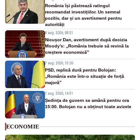
România își păstrează ratingul
recomandat investițiilor. Un semnal
pozitiv, dar și un avertisment pentru
autorități
8 aug. 2026, 08:51
Nicușor Dan, avertisment după decizia
Moody’s: „România trebuie să revină la
creștere economică”
7 aug. 2026, 15:26
PSD, replică dură pentru Bolojan:
„România este într-o situație de forță
majoră”
7 aug. 2026, 14:51
Ședința de guvern se amână pentru ora
15:00. Bolojan nu a obținut toate avizele
ECONOMIE