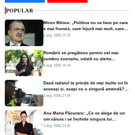
POPULAR
Miron Mitrea: „Politica nu se face pe care
e mai frumos, care înjură mai mult, care
țipă mai tare, ci pe proiecte”
2 aug. 2026, 19:33
Românii se pregătesc pentru cel mai
sumbru scenariu, odată cu alerta
energetică
2 aug. 2026, 19:34
Dacă radarul te prinde de mai multe ori în
aceeași zi, scapi cu o singură amendă?
Ce spune legea
2 aug. 2026, 21:29
Ana Maria Păcuraru: „Ce se alege de un
om căruia i se închide singura lui
portiță?”
2 aug. 2026, 23:25