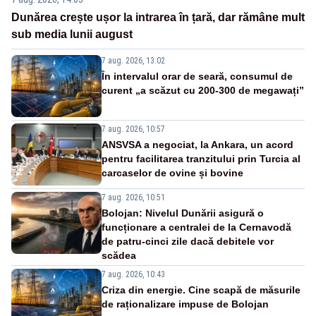
Dunărea crește ușor la intrarea în țară, dar rămâne mult
sub media lunii august
7 aug. 2026, 13:02
În intervalul orar de seară, consumul de
curent „a scăzut cu 200-300 de megawați”
7 aug. 2026, 10:57
ANSVSA a negociat, la Ankara, un acord
pentru facilitarea tranzitului prin Turcia al
carcaselor de ovine și bovine
7 aug. 2026, 10:51
Bolojan: Nivelul Dunării asigură o
funcționare a centralei de la Cernavodă
de patru-cinci zile dacă debitele vor
scădea
7 aug. 2026, 10:43
Criza din energie. Cine scapă de măsurile
de raționalizare impuse de Bolojan