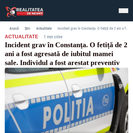
Acasă
Știri
Actualitate
Incident grav în Constanţa. O fetiță de 2 ani a fost agresată de iubitul mamei sale. Individul a fost arestat preventiv
·
ACTUALITATE
1 min citire
Incident grav în Constanţa. O fetiță de 2
ani a fost agresată de iubitul mamei
sale. Individul a fost arestat preventiv