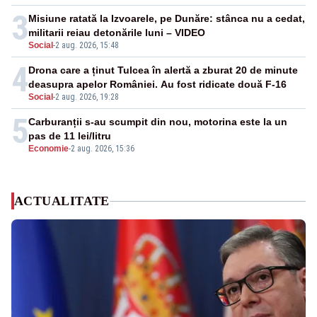
3
Misiune ratată la Izvoarele, pe Dunăre: stânca nu a cedat,
militarii reiau detonările luni – VIDEO
Social
-
2 aug. 2026, 15:48
4
Drona care a ținut Tulcea în alertă a zburat 20 de minute
deasupra apelor României. Au fost ridicate două F-16
Social
-
2 aug. 2026, 19:28
5
Carburanții s-au scumpit din nou, motorina este la un
pas de 11 lei/litru
Economie
-
2 aug. 2026, 15:36
ACTUALITATE