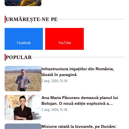
URMĂREȘTE-NE PE
Facebook
YouTube
POPULAR
Infrastructura irigațiilor din România,
lăsată în paragină
2 aug. 2026, 15:38
Ana Maria Păcuraru demască planul lui
Bolojan. O nouă ediție explozivă a
emisiunii „Miza Zilei” la Realitatea PLUS
2 aug. 2026, 15:42
Misiune ratată la Izvoarele, pe Dunăre: