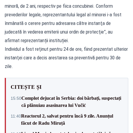
minoră, de 2 ani, respectiv pe fiica concubinei. Conform
prevederilor legale, reprezentantului legal al minorei i-a fost
înmânată o cerere pentru adresarea către instanţa de
judecată în vederea emiterii unui ordin de protecţie”, au
afirmat reprezentanții instituției.
Individul a fost reţinut pentru 24 de ore, fiind prezentat ulterior
instanţei care a decis arestarea sa preventivă pentru 30 de
zile.
CITEȘTE ȘI
Complot dejucat în Serbia: doi bărbați, suspectați
15:50
că plănuiau asasinarea lui Vučić
Reactorul 2, salvat pentru încă 9 zile. Anunțul
11:40
făcut de Radu Miruță