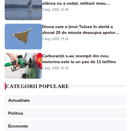
stânca nu a cedat, militarii reiau
detonările luni – VIDEO
2 aug. 2026, 15:48
Drona care a ținut Tulcea în alertă a
zburat 20 de minute deasupra apelor
României. Au fost ridicate două F-16
2 aug. 2026, 19:28
Carburanții s-au scumpit din nou,
motorina este la un pas de 11 lei/litru
2 aug. 2026, 15:36
CATEGORII POPULARE
Actualitate
Politica
Economie