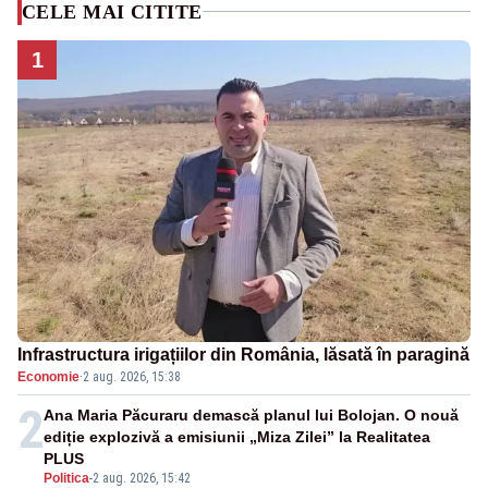
CELE MAI CITITE
1
Infrastructura irigațiilor din România, lăsată în paragină
Economie
·
2 aug. 2026, 15:38
2
Ana Maria Păcuraru demască planul lui Bolojan. O nouă
ediție explozivă a emisiunii „Miza Zilei” la Realitatea
PLUS
Politica
-
2 aug. 2026, 15:42