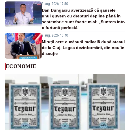
9 aug. 2026, 17:50
Dan Dungaciu avertizează că șansele
unui guvern cu drepturi depline până în
septembrie sunt foarte mici: „Suntem într-
o furtună perfectă”
9 aug. 2026, 15:40
Miruță cere o măsură radicală după atacul
de la Cluj. Legea dezinformării, din nou în
discuție
ECONOMIE