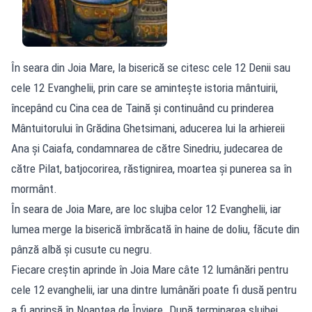
În seara din Joia Mare, la biserică se citesc cele 12 Denii sau
cele 12 Evanghelii, prin care se aminteşte istoria mântuirii,
începând cu Cina cea de Taină şi continuând cu prinderea
Mântuitorului în Grădina Ghetsimani, aducerea lui la arhiereii
Ana şi Caiafa, condamnarea de către Sinedriu, judecarea de
către Pilat, batjocorirea, răstignirea, moartea şi punerea sa în
mormânt.
În seara de Joia Mare, are loc slujba celor 12 Evanghelii, iar
lumea merge la biserică îmbrăcată în haine de doliu, făcute din
pânză albă şi cusute cu negru.
Fiecare creştin aprinde în Joia Mare câte 12 lumânări pentru
cele 12 evanghelii, iar una dintre lumânări poate fi dusă pentru
a fi aprinsă în Noaptea de Înviere. După terminarea slujbei,