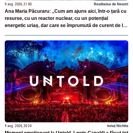
9 aug. 2026, 21:00
Realitatea de Neamt
Ana Maria Păcuraru: „Cum am ajuns aici, într-o țară cu
resurse, cu un reactor nuclear, cu un potențial
energetic uriaș, dar care se împrumută de curent de la
vecini?”
9 aug. 2026, 20:24
Ionuț Nichita
Moment emoționant la Untold. Lewis Capaldi a făcut tot