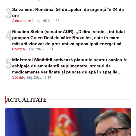
3
Salvamont România, 56 de apeluri de urgență în 24 de
ore
Actualitate
-
3 aug. 2026, 11:33
4
Niculina Stelea (senator AUR): „Delirul verde”, intitulat
pompos Green Deal de către Bruxelles, este în mare
măsură vinovat de prezumtiva apocalipsă energetică”
Politica
-
3 aug. 2026, 11:34
5
Ministerul Sănătății activează planurile pentru caniculă:
echipaje de ambulanță suplimentate, stocuri de
medicamente verificate și puncte de apă în spațiile
Social
-
3 aug. 2026, 11:13
publice
ACTUALITATE