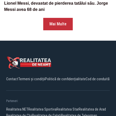
Lionel Messi, devastat de pierderea tatălui său. Jorge
Messi avea 68 de ani
Mai Multe
Contact
Termeni și condiții
Politică de confidențialitate
Cod de conduită
Parteneri:
Realitatea.NET
Realitatea Sportiva
Realitatea Star
Realitatea de Arad
Realitatea de Cluj
Realitatea de Galati
Realitatea de Teleorman