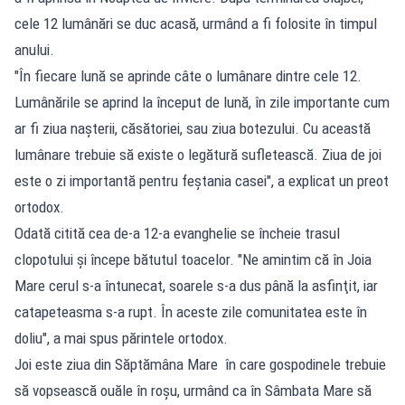
cele 12 lumânări se duc acasă, urmând a fi folosite în timpul
anului.
"În fiecare lună se aprinde câte o lumânare dintre cele 12.
Lumânările se aprind la început de lună, în zile importante cum
ar fi ziua naşterii, căsătoriei, sau ziua botezului. Cu această
lumânare trebuie să existe o legătură sufletească. Ziua de joi
este o zi importantă pentru feştania casei", a explicat un preot
ortodox.
Odată citită cea de-a 12-a evanghelie se încheie trasul
clopotului şi începe bătutul toacelor. "Ne amintim că în Joia
Mare cerul s-a întunecat, soarele s-a dus până la asfinţit, iar
catapeteasma s-a rupt. În aceste zile comunitatea este în
doliu", a mai spus părintele ortodox.
Joi este ziua din Săptămâna Mare în care gospodinele trebuie
să vopsească ouăle în roşu, urmând ca în Sâmbata Mare să