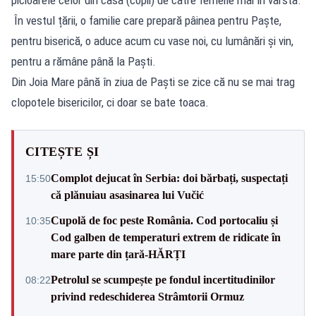
picioarele celor din casă (copii) de către femeile mai în vârstă.
În vestul țării, o familie care prepară pâinea pentru Paște,
pentru biserică, o aduce acum cu vase noi, cu lumânări și vin,
pentru a rămâne până la Paști.
Din Joia Mare până în ziua de Paști se zice că nu se mai trag
clopotele bisericilor, ci doar se bate toaca.
CITEȘTE ȘI
Complot dejucat în Serbia: doi bărbați, suspectați
15:50
că plănuiau asasinarea lui Vučić
Cupolă de foc peste România. Cod portocaliu și
10:35
Cod galben de temperaturi extrem de ridicate în
mare parte din țară-HĂRȚI
Petrolul se scumpește pe fondul incertitudinilor
08:22
privind redeschiderea Strâmtorii Ormuz