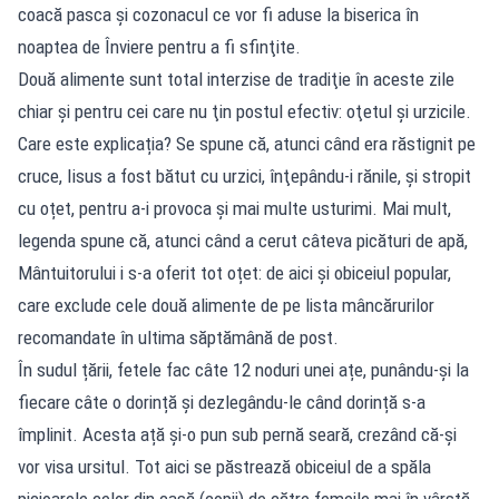
coacă pasca şi cozonacul ce vor fi aduse la biserica în
noaptea de Înviere pentru a fi sfinţite.
Două alimente sunt total interzise de tradiţie în aceste zile
chiar şi pentru cei care nu ţin postul efectiv: oţetul şi urzicile.
Care este explicația? Se spune că, atunci când era răstignit pe
cruce, Iisus a fost bătut cu urzici, înţepându-i rănile, și stropit
cu oțet, pentru a-i provoca și mai multe usturimi. Mai mult,
legenda spune că, atunci când a cerut câteva picături de apă,
Mântuitorului i s-a oferit tot oțet: de aici și obiceiul popular,
care exclude cele două alimente de pe lista mâncărurilor
recomandate în ultima săptămână de post.
În sudul țării, fetele fac câte 12 noduri unei ațe, punându-și la
fiecare câte o dorință și dezlegându-le când dorință s-a
împlinit. Acesta ață și-o pun sub pernă seară, crezând că-și
vor visa ursitul. Tot aici se păstrează obiceiul de a spăla