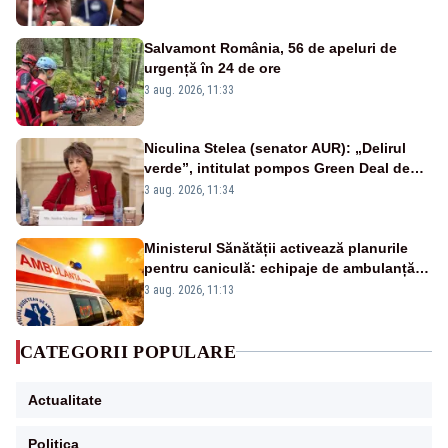
Salvamont România, 56 de apeluri de
urgență în 24 de ore
3 aug. 2026, 11:33
Niculina Stelea (senator AUR): „Delirul
verde”, intitulat pompos Green Deal de
către Bruxelles, este în mare măsură
3 aug. 2026, 11:34
vinovat de prezumtiva apocalipsă
energetică”
Ministerul Sănătății activează planurile
pentru caniculă: echipaje de ambulanță
suplimentate, stocuri de medicamente
3 aug. 2026, 11:13
verificate și puncte de apă în spațiile
publice
CATEGORII POPULARE
Actualitate
Politica