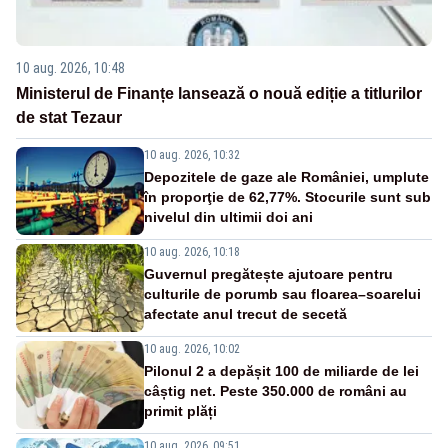
10 aug. 2026, 10:48
Ministerul de Finanțe lansează o nouă ediție a titlurilor
de stat Tezaur
10 aug. 2026, 10:32
Depozitele de gaze ale României, umplute
în proporţie de 62,77%. Stocurile sunt sub
nivelul din ultimii doi ani
10 aug. 2026, 10:18
Guvernul pregătește ajutoare pentru
culturile de porumb sau floarea–soarelui
afectate anul trecut de secetă
10 aug. 2026, 10:02
Pilonul 2 a depășit 100 de miliarde de lei
câștig net. Peste 350.000 de români au
primit plăți
10 aug. 2026, 09:51