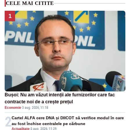
CELE MAI CITITE
1
Bușoi: Nu am văzut intenții ale furnizorilor care fac
contracte noi de a crește prețul
Economie
·
3 aug. 2026, 11:18
2
Cartel ALFA cere DNA și DIICOT să verifice modul în care
au fost închise centralele pe cărbune
Actualitate
-
3 aug. 2026, 11:29