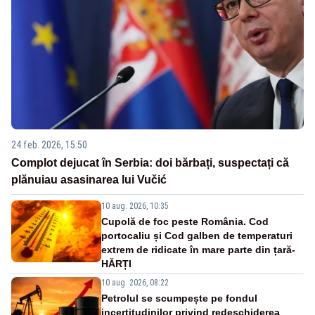
24 feb. 2026, 15:50
Complot dejucat în Serbia: doi bărbați, suspectați că
plănuiau asasinarea lui Vučić
10 aug. 2026, 10:35
Cupolă de foc peste România. Cod
portocaliu și Cod galben de temperaturi
extrem de ridicate în mare parte din țară-
HĂRȚI
10 aug. 2026, 08:22
Petrolul se scumpește pe fondul
incertitudinilor privind redeschiderea