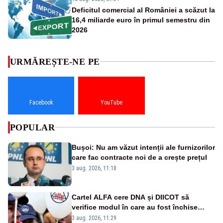
Deficitul comercial al României a scăzut la
16,4 miliarde euro în primul semestru din
2026
URMĂREȘTE-NE PE
Facebook
YouTube
POPULAR
Bușoi: Nu am văzut intenții ale furnizorilor
care fac contracte noi de a crește prețul
3 aug. 2026, 11:18
Cartel ALFA cere DNA și DIICOT să
verifice modul în care au fost închise
centralele pe cărbune
3 aug. 2026, 11:29