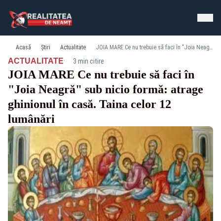
Acasă
Știri
Actualitate
JOIA MARE Ce nu trebuie să faci în "Joia Neagră" sub nicio formă: atrage ghinionul în casă. Taina celor 12 lumânări
·
ACTUALITATE
3 min citire
JOIA MARE Ce nu trebuie să faci în
"Joia Neagră" sub nicio formă: atrage
ghinionul în casă. Taina celor 12
lumânări