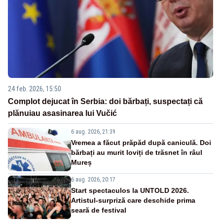
24 feb. 2026, 15:50
Complot dejucat în Serbia: doi bărbați, suspectați că
plănuiau asasinarea lui Vučić
6 aug. 2026, 21:39
Vremea a făcut prăpăd după caniculă. Doi
bărbați au murit loviți de trăsnet în râul
Mureș
6 aug. 2026, 20:17
Start spectaculos la UNTOLD 2026.
Artistul-surpriză care deschide prima
seară de festival