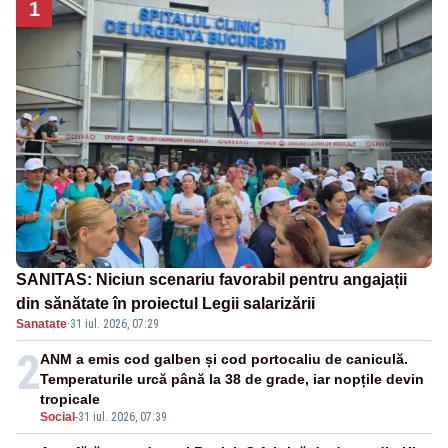
1
SANITAS: Niciun scenariu favorabil pentru angajații
din sănătate în proiectul Legii salarizării
Sanatate
·
31 iul. 2026, 07:29
2
ANM a emis cod galben și cod portocaliu de caniculă.
Temperaturile urcă până la 38 de grade, iar nopțile devin
tropicale
Social
-
31 iul. 2026, 07:39