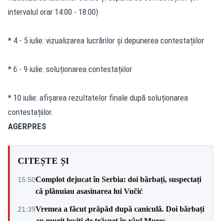
intervalul orar 14:00 - 18:00)
* 4 - 5 iulie: vizualizarea lucrărilor și depunerea contestațiilor
* 6 - 9 iulie: soluționarea contestațiilor
* 10 iulie: afișarea rezultatelor finale după soluționarea
contestațiilor.
AGERPRES
CITEȘTE ȘI
Complot dejucat în Serbia: doi bărbați, suspectați
15:50
că plănuiau asasinarea lui Vučić
Vremea a făcut prăpăd după caniculă. Doi bărbați
21:39
au murit loviți de trăsnet în râul Mureș