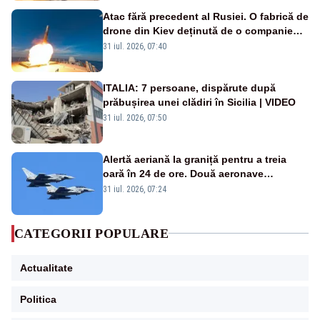
Atac fără precedent al Rusiei. O fabrică de
drone din Kiev deținută de o companie
americană, distrusă de o rachetă
31 iul. 2026, 07:40
rusească
ITALIA: 7 persoane, dispărute după
prăbușirea unei clădiri în Sicilia | VIDEO
31 iul. 2026, 07:50
Alertă aeriană la graniță pentru a treia
oară în 24 de ore. Două aeronave
Eurofighter britanice au fost ridicate de la
31 iul. 2026, 07:24
sol
CATEGORII POPULARE
Actualitate
Politica