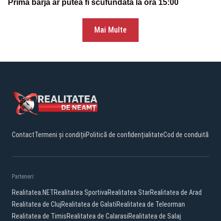
Prima barjă ar putea fi scufundată la ora 15:00
Mai Multe
Contact
Termeni și condiții
Politică de confidențialitate
Cod de conduită
Parteneri:
Realitatea.NET
Realitatea Sportiva
Realitatea Star
Realitatea de Arad
Realitatea de Cluj
Realitatea de Galati
Realitatea de Teleorman
Realitatea de Timis
Realitatea de Calarasi
Realitatea de Salaj