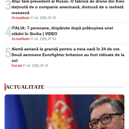
3
Atac fără precedent al Rusiei. O fabrică de drone din Kiev
deținută de o companie americană, distrusă de o rachetă
rusească
Actualitate
-
31 iul. 2026, 07:40
4
ITALIA: 7 persoane, dispărute după prăbușirea unei
clădiri în Sicilia | VIDEO
Actualitate
-
31 iul. 2026, 07:50
5
Alertă aeriană la graniță pentru a treia oară în 24 de ore.
Două aeronave Eurofighter britanice au fost ridicate de la
sol
Social
-
31 iul. 2026, 07:24
ACTUALITATE