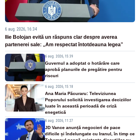
6 aug. 2026, 16:34
Ilie Bolojan evită un răspuns clar despre averea
partenerei sale: „Am respectat întotdeauna legea”
6 aug. 2026, 15:39
Guvernul a adoptat o hotărâre care
aprobă planurile de pregătire pentru
riscuri
6 aug. 2026, 15:18
Ana Maria Păcuraru: Televiziunea
Poporului solicită investigarea deciziilor
luate în această perioadă de criză
enegetică
6 aug. 2026, 11:27
JD Vance anunță negocieri de pace
dificile și îndelungate cu Iranul, în timp ce