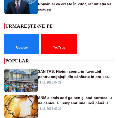
României va crește în 2027, iar inflația va
scădea
URMĂREȘTE-NE PE
Facebook
YouTube
POPULAR
SANITAS: Niciun scenariu favorabil
pentru angajații din sănătate în proiectul
Legii salarizării
31 iul. 2026, 07:29
ANM a emis cod galben și cod portocaliu
de caniculă. Temperaturile urcă până la 38
de grade, iar nopțile devin tropicale
31 iul. 2026, 07:39