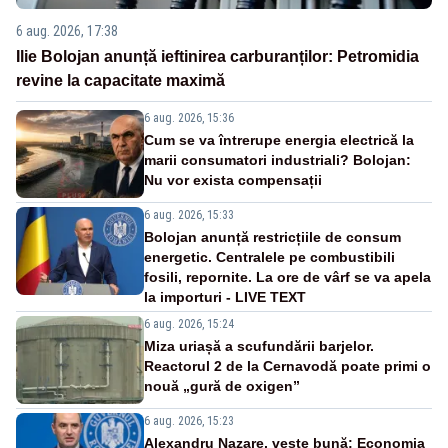
6 aug. 2026, 17:38
Ilie Bolojan anunță ieftinirea carburanților: Petromidia
revine la capacitate maximă
6 aug. 2026, 15:36
Cum se va întrerupe energia electrică la
marii consumatori industriali? Bolojan:
Nu vor exista compensații
6 aug. 2026, 15:33
Bolojan anunță restricțiile de consum
energetic. Centralele pe combustibili
fosili, repornite. La ore de vârf se va apela
la importuri - LIVE TEXT
6 aug. 2026, 15:24
Miza uriașă a scufundării barjelor.
Reactorul 2 de la Cernavodă poate primi o
nouă „gură de oxigen”
6 aug. 2026, 15:23
Alexandru Nazare, veste bună: Economia