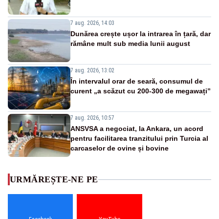
7 aug. 2026, 14:03
Dunărea crește ușor la intrarea în țară, dar
rămâne mult sub media lunii august
7 aug. 2026, 13:02
În intervalul orar de seară, consumul de
curent „a scăzut cu 200-300 de megawați”
7 aug. 2026, 10:57
ANSVSA a negociat, la Ankara, un acord
pentru facilitarea tranzitului prin Turcia al
carcaselor de ovine și bovine
URMĂREȘTE-NE PE