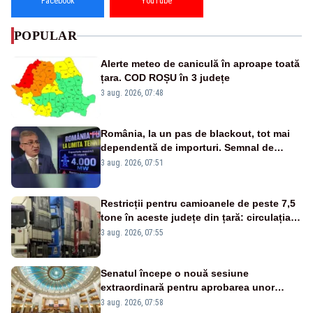
Facebook
YouTube
POPULAR
Alerte meteo de caniculă în aproape toată
țara. COD ROȘU în 3 județe
3 aug. 2026, 07:48
România, la un pas de blackout, tot mai
dependentă de importuri. Semnal de
alarmă tras de un expert în energie
3 aug. 2026, 07:51
Restricții pentru camioanele de peste 7,5
tone în aceste județe din țară: circulația
este interzisă luni, între orele 12:00 și
3 aug. 2026, 07:55
20:00
Senatul începe o nouă sesiune
extraordinară pentru aprobarea unor
jaloane din PNRR
3 aug. 2026, 07:58