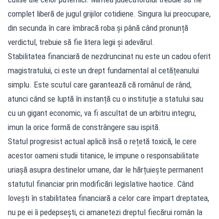
complet liberă de jugul grijilor cotidiene. Singura lui preocupare,
din secunda în care îmbracă roba și până când pronunță
verdictul, trebuie să fie litera legii și adevărul.
Stabilitatea financiară de nezdruncinat nu este un cadou oferit
magistratului, ci este un drept fundamental al cetățeanului
simplu. Este scutul care garantează că românul de rând,
atunci când se luptă în instanță cu o instituție a statului sau
cu un gigant economic, va fi ascultat de un arbitru integru,
imun la orice formă de constrângere sau ispită.
Statul progresist actual aplică însă o rețetă toxică, le cere
acestor oameni studii titanice, le impune o responsabilitate
uriașă asupra destinelor umane, dar le hărțuiește permanent
statutul financiar prin modificări legislative haotice. Când
lovești în stabilitatea financiară a celor care împart dreptatea,
nu pe ei îi pedepsești, ci amanetezi dreptul fiecărui român la