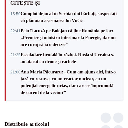
CITEȘTE ȘI
Complot dejucat în Serbia: doi bărbați, suspectați
15:50
că plănuiau asasinarea lui Vučić
Peiu îl acuză pe Bolojan că ține România pe loc:
22:41
„Premier și ministru interimar la Energie, dar nu
are curaj să ia o decizie”
Escaladare brutală în război. Rusia și Ucraina s-
21:25
au atacat cu drone și rachete
Ana Maria Păcuraru: „Cum am ajuns aici, într-o
21:00
țară cu resurse, cu un reactor nuclear, cu un
potențial energetic uriaș, dar care se împrumută
de curent de la vecini?”
Distribuie articolul