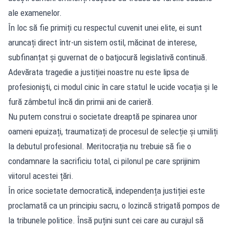
ale examenelor.
În loc să fie primiți cu respectul cuvenit unei elite, ei sunt
aruncați direct într-un sistem ostil, măcinat de interese,
subfinanțat și guvernat de o batjocură legislativă continuă.
Adevărata tragedie a justiției noastre nu este lipsa de
profesioniști, ci modul cinic în care statul le ucide vocația și le
fură zâmbetul încă din primii ani de carieră.
Nu putem construi o societate dreaptă pe spinarea unor
oameni epuizați, traumatizați de procesul de selecție și umiliți
la debutul profesional. Meritocrația nu trebuie să fie o
condamnare la sacrificiu total, ci pilonul pe care sprijinim
viitorul acestei țări.
În orice societate democratică, independența justiției este
proclamată ca un principiu sacru, o lozincă strigată pompos de
la tribunele politice. Însă puțini sunt cei care au curajul să