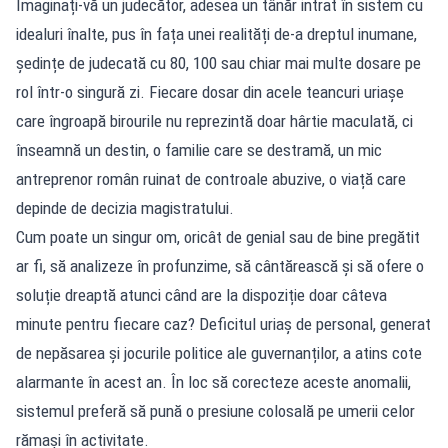
Imaginați-vă un judecător, adesea un tânăr intrat în sistem cu
idealuri înalte, pus în fața unei realități de-a dreptul inumane,
ședințe de judecată cu 80, 100 sau chiar mai multe dosare pe
rol într-o singură zi. Fiecare dosar din acele teancuri uriașe
care îngroapă birourile nu reprezintă doar hârtie maculată, ci
înseamnă un destin, o familie care se destramă, un mic
antreprenor român ruinat de controale abuzive, o viață care
depinde de decizia magistratului.
Cum poate un singur om, oricât de genial sau de bine pregătit
ar fi, să analizeze în profunzime, să cântărească și să ofere o
soluție dreaptă atunci când are la dispoziție doar câteva
minute pentru fiecare caz? Deficitul uriaș de personal, generat
de nepăsarea și jocurile politice ale guvernanților, a atins cote
alarmante în acest an. În loc să corecteze aceste anomalii,
sistemul preferă să pună o presiune colosală pe umerii celor
rămași în activitate.