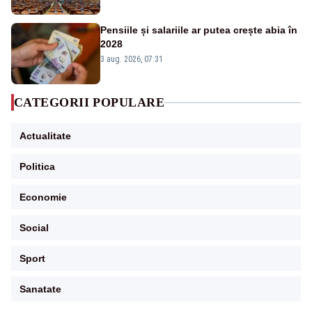
Pensiile și salariile ar putea crește abia în
2028
3 aug. 2026, 07:31
CATEGORII POPULARE
Actualitate
Politica
Economie
Social
Sport
Sanatate