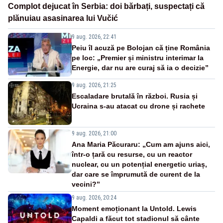
Complot dejucat în Serbia: doi bărbați, suspectați că
plănuiau asasinarea lui Vučić
9 aug. 2026, 22:41
Peiu îl acuză pe Bolojan că ține România
pe loc: „Premier și ministru interimar la
Energie, dar nu are curaj să ia o decizie”
9 aug. 2026, 21:25
Escaladare brutală în război. Rusia și
Ucraina s-au atacat cu drone și rachete
9 aug. 2026, 21:00
Ana Maria Păcuraru: „Cum am ajuns aici,
într-o țară cu resurse, cu un reactor
nuclear, cu un potențial energetic uriaș,
dar care se împrumută de curent de la
vecini?”
9 aug. 2026, 20:24
Moment emoționant la Untold. Lewis
Capaldi a făcut tot stadionul să cânte