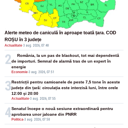
Alerte meteo de caniculă în aproape toată țara. COD
ROȘU în 3 județe
Actualitate
·
3 aug. 2026, 07:48
2
România, la un pas de blackout, tot mai dependentă
de importuri. Semnal de alarmă tras de un expert în
energie
Economie
-
3 aug. 2026, 07:51
3
Restricții pentru camioanele de peste 7,5 tone în aceste
județe din țară: circulația este interzisă luni, între orele
12:00 și 20:00
Actualitate
-
3 aug. 2026, 07:55
4
Senatul începe o nouă sesiune extraordinară pentru
aprobarea unor jaloane din PNRR
Politica
-
3 aug. 2026, 07:58