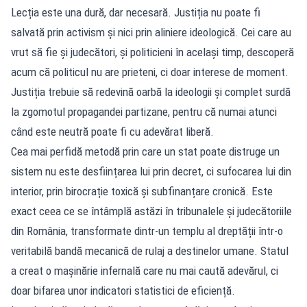
Lecția este una dură, dar necesară. Justiția nu poate fi
salvată prin activism și nici prin aliniere ideologică. Cei care au
vrut să fie și judecători, și politicieni în același timp, descoperă
acum că politicul nu are prieteni, ci doar interese de moment.
Justiția trebuie să redevină oarbă la ideologii și complet surdă
la zgomotul propagandei partizane, pentru că numai atunci
când este neutră poate fi cu adevărat liberă.
Cea mai perfidă metodă prin care un stat poate distruge un
sistem nu este desființarea lui prin decret, ci sufocarea lui din
interior, prin birocrație toxică și subfinanțare cronică. Este
exact ceea ce se întâmplă astăzi în tribunalele și judecătoriile
din România, transformate dintr-un templu al dreptății într-o
veritabilă bandă mecanică de rulaj a destinelor umane. Statul
a creat o mașinărie infernală care nu mai caută adevărul, ci
doar bifarea unor indicatori statistici de eficiență.