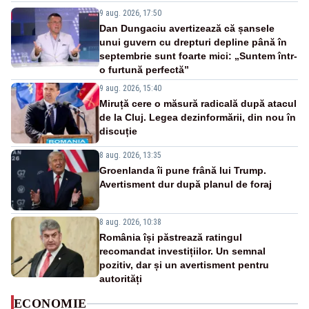
9 aug. 2026, 17:50
Dan Dungaciu avertizează că șansele
unui guvern cu drepturi depline până în
septembrie sunt foarte mici: „Suntem într-
o furtună perfectă”
9 aug. 2026, 15:40
Miruță cere o măsură radicală după atacul
de la Cluj. Legea dezinformării, din nou în
discuție
8 aug. 2026, 13:35
Groenlanda îi pune frână lui Trump.
Avertisment dur după planul de foraj
8 aug. 2026, 10:38
România își păstrează ratingul
recomandat investițiilor. Un semnal
pozitiv, dar și un avertisment pentru
autorități
ECONOMIE