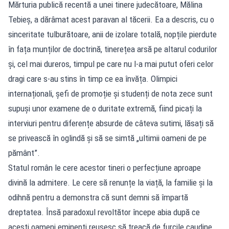
Mărturia publică recentă a unei tinere judecătoare, Mălina
Tebieș, a dărâmat acest paravan al tăcerii. Ea a descris, cu o
sinceritate tulburătoare, anii de izolare totală, nopțile pierdute
în fața munților de doctrină, tinerețea arsă pe altarul codurilor
și, cel mai dureros, timpul pe care nu l-a mai putut oferi celor
dragi care s-au stins în timp ce ea învăța. Olimpici
internaționali, șefi de promoție și studenți de nota zece sunt
supuși unor examene de o duritate extremă, fiind picați la
interviuri pentru diferențe absurde de câteva sutimi, lăsați să
se privească în oglindă și să se simtă „ultimii oameni de pe
pământ”.
Statul român le cere acestor tineri o perfecțiune aproape
divină la admitere. Le cere să renunțe la viață, la familie și la
odihnă pentru a demonstra că sunt demni să împartă
dreptatea. Însă paradoxul revoltător începe abia după ce
acești oameni eminenți reușesc să treacă de furcile caudine