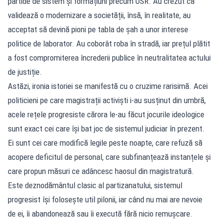
partide de sistem și formațiuni precum USR. Au crezut că
validează o modernizare a societății, însă, în realitate, au
acceptat să devină pioni pe tabla de șah a unor interese
politice de laborator. Au coborât roba în stradă, iar prețul plătit
a fost compromiterea încrederii publice în neutralitatea actului
de justiție.
Astăzi, ironia istoriei se manifestă cu o cruzime rarisimă. Acei
politicieni pe care magistrații activiști i-au susținut din umbră,
acele rețele progresiste cărora le-au făcut jocurile ideologice
sunt exact cei care își bat joc de sistemul judiciar în prezent.
Ei sunt cei care modifică legile peste noapte, care refuză să
acopere deficitul de personal, care subfinanțează instanțele și
care propun măsuri ce adâncesc haosul din magistratură.
Este deznodământul clasic al partizanatului, sistemul
progresist își folosește util pilonii, iar când nu mai are nevoie
de ei, îi abandonează sau îi execută fără nicio remușcare.