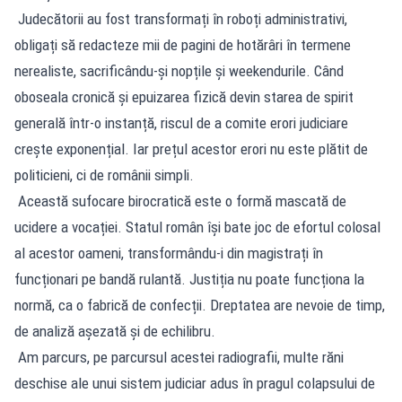
Judecătorii au fost transformați în roboți administrativi,
obligați să redacteze mii de pagini de hotărâri în termene
nerealiste, sacrificându-și nopțile și weekendurile. Când
oboseala cronică și epuizarea fizică devin starea de spirit
generală într-o instanță, riscul de a comite erori judiciare
crește exponențial. Iar prețul acestor erori nu este plătit de
politicieni, ci de românii simpli.
Această sufocare birocratică este o formă mascată de
ucidere a vocației. Statul român își bate joc de efortul colosal
al acestor oameni, transformându-i din magistrați în
funcționari pe bandă rulantă. Justiția nu poate funcționa la
normă, ca o fabrică de confecții. Dreptatea are nevoie de timp,
de analiză așezată și de echilibru.
Am parcurs, pe parcursul acestei radiografii, multe răni
deschise ale unui sistem judiciar adus în pragul colapsului de