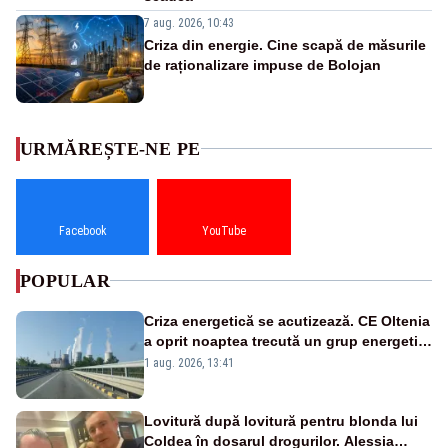
7 aug. 2026, 10:43
Criza din energie. Cine scapă de măsurile
de raționalizare impuse de Bolojan
URMĂREȘTE-NE PE
Facebook
YouTube
POPULAR
Criza energetică se acutizează. CE Oltenia
a oprit noaptea trecută un grup energetic
de la Rovinari
1 aug. 2026, 13:41
Lovitură după lovitură pentru blonda lui
Coldea în dosarul drogurilor. Alessia