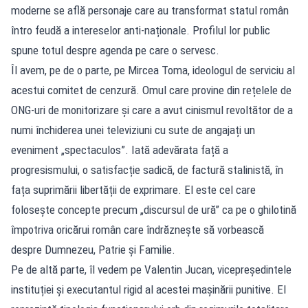
moderne se află personaje care au transformat statul român
întro feudă a intereselor anti-naționale. Profilul lor public
spune totul despre agenda pe care o servesc.
Îl avem, pe de o parte, pe Mircea Toma, ideologul de serviciu al
acestui comitet de cenzură. Omul care provine din rețelele de
ONG-uri de monitorizare și care a avut cinismul revoltător de a
numi închiderea unei televiziuni cu sute de angajați un
eveniment „spectaculos”. Iată adevărata față a
progresismului, o satisfacție sadică, de factură stalinistă, în
fața suprimării libertății de exprimare. El este cel care
folosește concepte precum „discursul de ură” ca pe o ghilotină
împotriva oricărui român care îndrăznește să vorbească
despre Dumnezeu, Patrie și Familie.
Pe de altă parte, îl vedem pe Valentin Jucan, vicepreședintele
instituției și executantul rigid al acestei mașinării punitive. El