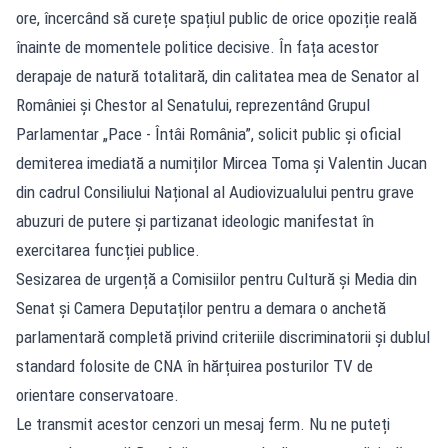
ore, încercând să curețe spațiul public de orice opoziție reală
înainte de momentele politice decisive. În fața acestor
derapaje de natură totalitară, din calitatea mea de Senator al
României și Chestor al Senatului, reprezentând Grupul
Parlamentar „Pace - Întâi România”, solicit public și oficial
demiterea imediată a numiților Mircea Toma și Valentin Jucan
din cadrul Consiliului Național al Audiovizualului pentru grave
abuzuri de putere și partizanat ideologic manifestat în
exercitarea funcției publice.
Sesizarea de urgență a Comisiilor pentru Cultură și Media din
Senat și Camera Deputaților pentru a demara o anchetă
parlamentară completă privind criteriile discriminatorii și dublul
standard folosite de CNA în hărțuirea posturilor TV de
orientare conservatoare.
Le transmit acestor cenzori un mesaj ferm. Nu ne puteți