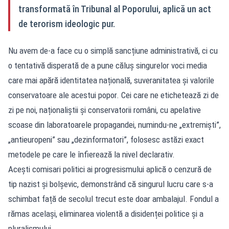
transformată în Tribunal al Poporului, aplică un act
de terorism ideologic pur.
Nu avem de-a face cu o simplă sancțiune administrativă, ci cu
o tentativă disperată de a pune căluș singurelor voci media
care mai apără identitatea națională, suveranitatea și valorile
conservatoare ale acestui popor. Cei care ne etichetează zi de
zi pe noi, naționaliștii și conservatorii români, cu apelative
scoase din laboratoarele propagandei, numindu-ne „extremiști”,
„antieuropeni” sau „dezinformatori”, folosesc astăzi exact
metodele pe care le înfierează la nivel declarativ.
Acești comisari politici ai progresismului aplică o cenzură de
tip nazist și bolșevic, demonstrând că singurul lucru care s-a
schimbat față de secolul trecut este doar ambalajul. Fondul a
rămas același, eliminarea violentă a disidenței politice și a
pluralismului.