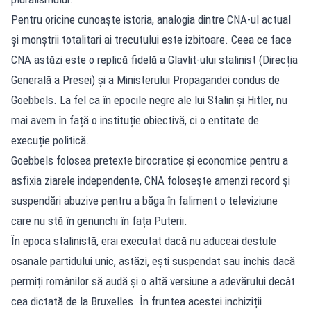
Pentru oricine cunoaște istoria, analogia dintre CNA-ul actual
și monștrii totalitari ai trecutului este izbitoare. Ceea ce face
CNA astăzi este o replică fidelă a Glavlit-ului stalinist (Direcția
Generală a Presei) și a Ministerului Propagandei condus de
Goebbels. La fel ca în epocile negre ale lui Stalin și Hitler, nu
mai avem în față o instituție obiectivă, ci o entitate de
execuție politică.
Goebbels folosea pretexte birocratice și economice pentru a
asfixia ziarele independente, CNA folosește amenzi record și
suspendări abuzive pentru a băga în faliment o televiziune
care nu stă în genunchi în fața Puterii.
În epoca stalinistă, erai executat dacă nu aduceai destule
osanale partidului unic, astăzi, ești suspendat sau închis dacă
permiți românilor să audă și o altă versiune a adevărului decât
cea dictată de la Bruxelles. În fruntea acestei inchiziții