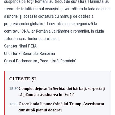
suspenda pe toți! Românii au trecut de dictatura stalinistă, au
trecut de totalitarismul ceaușist și vor mătura la lada de gunoi
a istoriei și această dictatură cu mănuși de catifea a
progresismului globalist. Libertatea nu se negociază la
comitetul CNA, iar România va rămâne a românilor, în ciuda
tuturor inchizitorilor de profesie!
Senator Ninel PEIA,
Chestor al Senatului României
Grupul Parlamentar „Pace - Întâi România”
CITEȘTE ȘI
Complot dejucat în Serbia: doi bărbați, suspectați
15:50
că plănuiau asasinarea lui Vučić
Groenlanda îi pune frână lui Trump. Avertisment
13:35
dur după planul de foraj