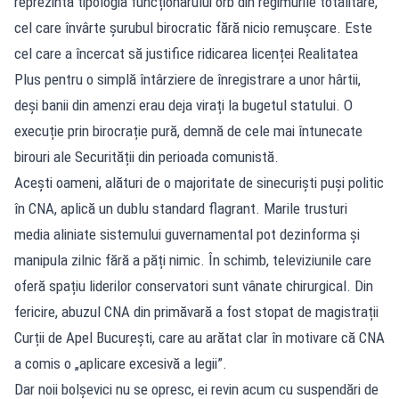
reprezintă tipologia funcționarului orb din regimurile totalitare,
cel care învârte șurubul birocratic fără nicio remușcare. Este
cel care a încercat să justifice ridicarea licenței Realitatea
Plus pentru o simplă întârziere de înregistrare a unor hârtii,
deși banii din amenzi erau deja virați la bugetul statului. O
execuție prin birocrație pură, demnă de cele mai întunecate
birouri ale Securității din perioada comunistă.
Acești oameni, alături de o majoritate de sinecuriști puși politic
în CNA, aplică un dublu standard flagrant. Marile trusturi
media aliniate sistemului guvernamental pot dezinforma și
manipula zilnic fără a păți nimic. În schimb, televiziunile care
oferă spațiu liderilor conservatori sunt vânate chirurgical. Din
fericire, abuzul CNA din primăvară a fost stopat de magistrații
Curții de Apel București, care au arătat clar în motivare că CNA
a comis o „aplicare excesivă a legii”.
Dar noii bolșevici nu se opresc, ei revin acum cu suspendări de