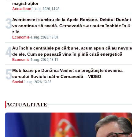
magistraților
Actualitate
-
1 aug. 2026, 14:39
3
Avertisment sumbru de la Apele Române: Debitul Dunării
va continua să scadă. Cernavodă s-ar putea închide în 4
zile
Economie
-
1 aug. 2026, 18:08
4
Au închis centralele pe cărbune, acum spun că au nevoie
de ele. Cum se pasează vina în plină criză energetică
Economie
-
1 aug. 2026, 18:11
5
Mobilizare pe Dunărea Veche: se pregătește devierea
cursului fluviului către Cernavodă – VIDEO
Social
-
1 aug. 2026, 13:38
ACTUALITATE