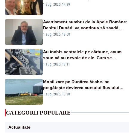
Păcuraru explică decizia magistraților
1 aug. 2026, 14:39
Avertisment sumbru de la Apele Române:
Debitul Dunării va continua să scadă.
Cernavodă s-ar putea închide în 4 zile
1 aug. 2026, 18:08
Au închis centralele pe cărbune, acum
spun că au nevoie de ele. Cum se
pasează vina în plină criză energetică
1 aug. 2026, 18:11
Mobilizare pe Dunărea Veche: se
pregătește devierea cursului fluviului
către Cernavodă – VIDEO
1 aug. 2026, 13:38
CATEGORII POPULARE
Actualitate