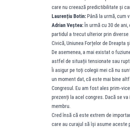
care nu creează predictibilitate și ca
Laurențiu Botin:
Până la urmă, cum ve
Adrian Veștea:
În urmă cu 30 de ani, 
partidul a trecut ulterior prin diverse
Civică, Uniunea Forțelor de Dreapta ș
De asemenea, a mai existat o fuziune
astfel de situații tensionate sau rupt
Îi asigur pe toți colegii mei că nu su
un moment dat, că este mai bine altfe
Congresul. Eu am fost ales prim-vicep
prezenți la acel congres. Dacă se va
membru.
Cred însă că este extrem de importan
care au curajul să își asume aceste 