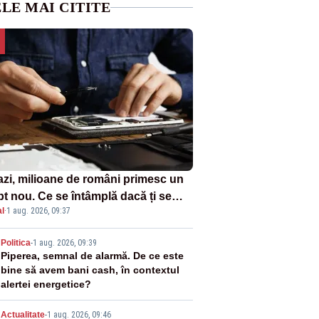
LE MAI CITITE
azi, milioane de români primesc un
pt nou. Ce se întâmplă dacă ți se
l
·
1 aug. 2026, 09:37
ică un produs
2
Politica
-
1 aug. 2026, 09:39
Piperea, semnal de alarmă. De ce este
bine să avem bani cash, în contextul
alertei energetice?
Actualitate
-
1 aug. 2026, 09:46