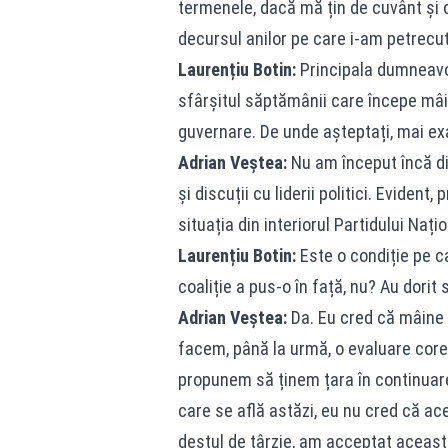
termenele, dacă mă țin de cuvânt și
decursul anilor pe care i-am petrecut 
Laurențiu Botin:
Principala dumneavoa
sfârșitul săptămânii care începe mâin
guvernare. De unde așteptați, mai exa
Adrian Veștea:
Nu am început încă dis
și discuții cu liderii politici. Evident
situația din interiorul Partidului Națio
Laurențiu Botin:
Este o condiție pe ca
coaliție a pus-o în față, nu? Au dorit 
Adrian Veștea:
Da. Eu cred că mâine 
facem, până la urmă, o evaluare cor
propunem să ținem țara în continuare,
care se află astăzi, eu nu cred că ace
destul de târzie, am acceptat aceas