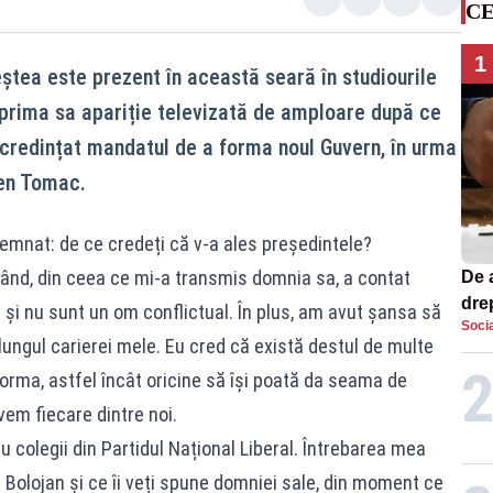
CE
1
tea este prezent în această seară în studiourile
prima sa apariție televizată de amploare după ce
ncredințat mandatul de a forma noul Guvern, în urma
gen Tomac.
nat: de ce credeți că v-a ales președintele?
 rând, din ceea ce mi-a transmis domnia sa, a contat
De 
dre
 și nu sunt un om conflictual. În plus, am avut șansa să
Socia
str
ngul carierei mele. Eu cred că există destul de multe
forma, astfel încât oricine să își poată da seama de
avem fiecare dintre noi.
cu colegii din Partidul Național Liberal. Întrebarea mea
l Bolojan și ce îi veți spune domniei sale, din moment ce