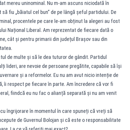
ndidat mereu uninominal. Nu m-am ascuns niciodată în
 să fiu „băiatul cel bun” de pe lângă șeful partidului. De
inal, procentele pe care le-am obținut la alegeri au fost
lui Național Liberal. Am reprezentat de fiecare dată o
e, cât și pentru primarii din județul Brașov sau din
tatea.
ul de multe și să le dea tuturor de gândit. Partidul
ți lideri, are nevoie de persoane pregătite, capabile să își
ernare și a reformelor. Eu nu am avut nicio intenție de
ă, îi respect pe fiecare în parte. Am încredere că vor fi
beral, fiindcă eu nu fac o alianță separată și nu am venit
cu îngrijorare în momentul în care spuneți că vreți să
cepute de Guvernul Bolojan și că este o responsabilitate
re. La ce vă referiți mai exact?