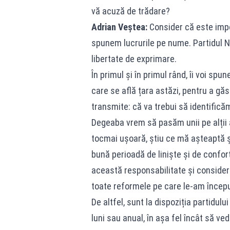
vă acuză de trădare?
Adrian Veștea:
Consider că este impo
spunem lucrurile pe nume. Partidul Na
libertate de exprimare.
În primul și în primul rând, îi voi spu
care se află țara astăzi, pentru a găsi
transmite: că va trebui să identificăm
Degeaba vrem să pasăm unii pe alții 
tocmai ușoară, știu ce mă așteaptă ș
bună perioadă de liniște și de confor
această responsabilitate și conside
toate reformele pe care le-am încep
De altfel, sunt la dispoziția partidulu
luni sau anual, în așa fel încât să v