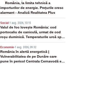
3
România, la limita tehnică a
importurilor de energie. Prețurile cresc
alarmant - Analiză Realitatea Plus
4
Social
-
1 aug. 2026, 10:15
Valul de foc lovește România: cod
portocaliu de caniculă, urmat de cod
roșu duminică. Temperaturile urcă spre
40°C
5
Economie
-
1 aug. 2026, 09:32
România în alertă energetică |
Vulnerabilitatea de pe Dunăre care
pune în pericol Centrala Cernavodă era
cunoscută de pe vremea lui Ceaușescu