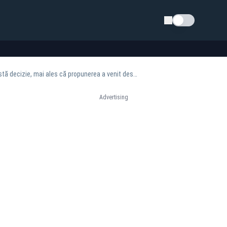
Schimba tema
Premierul desemnat, Adrian Veștea, la Realitatea Plus: „N-a fost chiar ușor să iau această decizie, mai ales că propunerea a venit destul de târziu”
Advertising