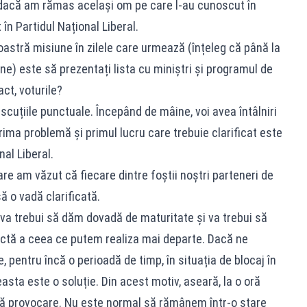
 dacă am rămas același om pe care l-au cunoscut în
în Partidul Național Liberal.
stră misiune în zilele care urmează (înțeleg că până la
e) este să prezentați lista cu miniștri și programul de
ct, voturile?
cuțiile punctuale. Începând de mâine, voi avea întâlniri
, prima problemă și primul lucru care trebuie clarificat este
nal Liberal.
re am văzut că fiecare dintre foștii noștri parteneri de
să o vadă clarificată.
va trebui să dăm dovadă de maturitate și va trebui să
ectă a ceea ce putem realiza mai departe. Dacă ne
 pentru încă o perioadă de timp, în situația de blocaj în
asta este o soluție. Din acest motiv, aseară, la o oră
tă provocare. Nu este normal să rămânem într-o stare