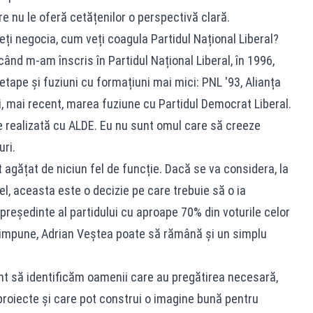
re nu le oferă cetățenilor o perspectivă clară.
ți negocia, cum veți coagula Partidul Național Liberal?
când m-am înscris în Partidul Național Liberal, în 1996,
 etape și fuziuni cu formațiuni mai mici: PNL '93, Alianța
i, mai recent, marea fuziune cu Partidul Democrat Liberal.
 realizată cu ALDE. Eu nu sunt omul care să creeze
uri.
nt agățat de niciun fel de funcție. Dacă se va considera, la
l, aceasta este o decizie pe care trebuie să o ia
reședinte al partidului cu aproape 70% din voturile celor
 impune, Adrian Veștea poate să rămână și un simplu
t să identificăm oamenii care au pregătirea necesară,
proiecte și care pot construi o imagine bună pentru