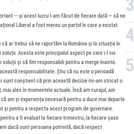
rtant — și acest lucru l-am făcut de fiecare dată — să ne
țional Liberal a fost mereu un partid în care a existat
ne că ar trebui să ne raportăm la România și la situația în
 soluții. Acesta este principalul aspect pe care i-l voi
 soluții și să fim responsabili pentru a merge înainte.
această responsabilitate. Știu că nu este o perioadă
i sunt conștient că prin această decizie mi-am stricat o
t, mai ales în momentele actuale. Însă am curajul, am
r că am și experiența necesară pentru a duce mai departe
ut și pentru a respecta acest program de guvernare.
i pentru a fi evaluat la fiecare trimestru, la fiecare șase
edem dacă sunt persoana potrivită, dacă respect