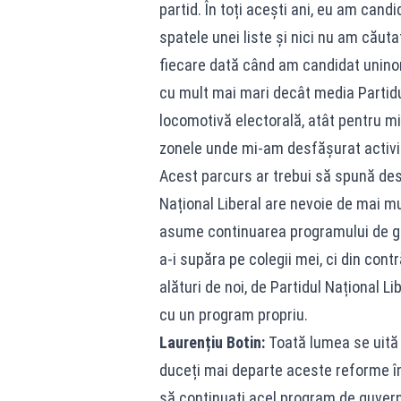
partid. În toți acești ani, eu am ca
spatele unei liste și nici nu am căutat
fiecare dată când am candidat uninom
cu mult mai mari decât media Partidu
locomotivă electorală, atât pentru min
zonele unde mi-am desfășurat activi
Acest parcurs ar trebui să spună dest
Național Liberal are nevoie de mai mul
asume continuarea programului de guv
a-i supăra pe colegii mei, ci din contr
alături de noi, de Partidul Național Li
cu un program propriu.
Laurențiu Botin:
Toată lumea se uită 
duceți mai departe aceste reforme în
să continuați acel program de guverna