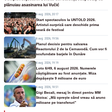
plănuiau asasinarea lui Vučić
6 aug. 2026, 20:17
Start spectaculos la UNTOLD 2026.
Artistul-surpriză care deschide prima
seară de festival
6 aug. 2026, 19:56
Planul decisiv pentru salvarea
Reactorului 2 de la Cernavodă. Cum vor fi
scufundate barjele în Dunăre
6 aug. 2026, 19:19
Loto 6/49, 6 august 2026. Numerele
câștigătoare au fost anunțate. Miza
depășește 9 milioane de euro
6 aug. 2026, 18:51
Gigi Becali, mesaj în direct pentru MM
Stoica: „Mă oprește când vreau să arunc
milioane pe transferuri”