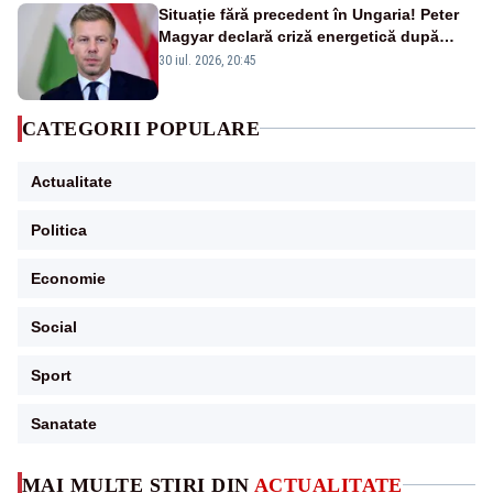
Situație fără precedent în Ungaria! Peter
Magyar declară criză energetică după
oprirea centralei de la Paks
30 iul. 2026, 20:45
CATEGORII POPULARE
Actualitate
Politica
Economie
Social
Sport
Sanatate
MAI MULTE ȘTIRI DIN
ACTUALITATE