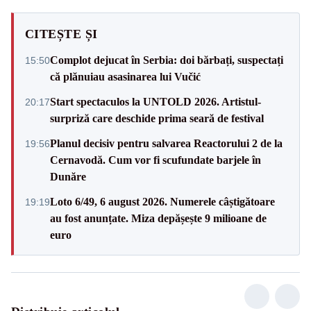
CITEȘTE ȘI
Complot dejucat în Serbia: doi bărbați, suspectați
15:50
că plănuiau asasinarea lui Vučić
Start spectaculos la UNTOLD 2026. Artistul-
20:17
surpriză care deschide prima seară de festival
Planul decisiv pentru salvarea Reactorului 2 de la
19:56
Cernavodă. Cum vor fi scufundate barjele în
Dunăre
Loto 6/49, 6 august 2026. Numerele câștigătoare
19:19
au fost anunțate. Miza depășește 9 milioane de
euro