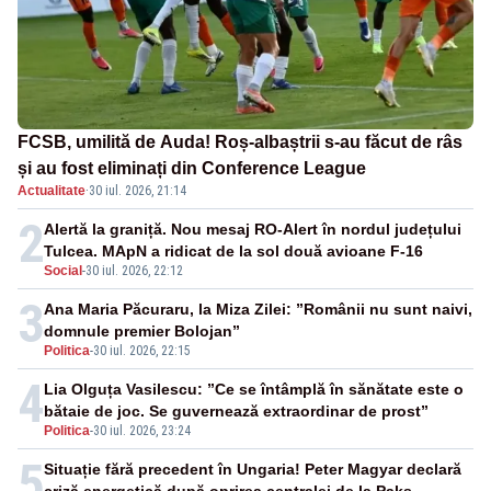
FCSB, umilită de Auda! Roș-albaștrii s-au făcut de râs
și au fost eliminați din Conference League
Actualitate
·
30 iul. 2026, 21:14
2
Alertă la graniță. Nou mesaj RO-Alert în nordul județului
Tulcea. MApN a ridicat de la sol două avioane F-16
Social
-
30 iul. 2026, 22:12
3
Ana Maria Păcuraru, la Miza Zilei: ”Românii nu sunt naivi,
domnule premier Bolojan”
Politica
-
30 iul. 2026, 22:15
4
Lia Olguța Vasilescu: ”Ce se întâmplă în sănătate este o
bătaie de joc. Se guvernează extraordinar de prost”
Politica
-
30 iul. 2026, 23:24
5
Situație fără precedent în Ungaria! Peter Magyar declară