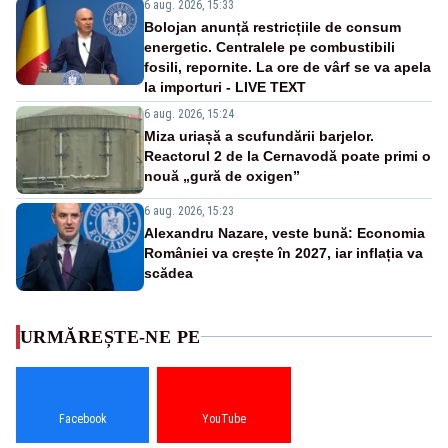
6 aug. 2026, 15:33
Bolojan anunță restricțiile de consum
energetic. Centralele pe combustibili
fosili, repornite. La ore de vârf se va apela
la importuri - LIVE TEXT
6 aug. 2026, 15:24
Miza uriașă a scufundării barjelor.
Reactorul 2 de la Cernavodă poate primi o
nouă „gură de oxigen”
6 aug. 2026, 15:23
Alexandru Nazare, veste bună: Economia
României va crește în 2027, iar inflația va
scădea
URMĂREȘTE-NE PE
Facebook
YouTube