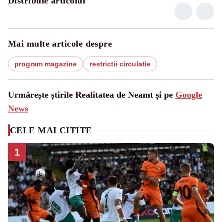
Distribuie articolul
Mai multe articole despre
program magazine
restrictii circulatie
Urmărește știrile Realitatea de Neamt și pe
Google
News
CELE MAI CITITE
1