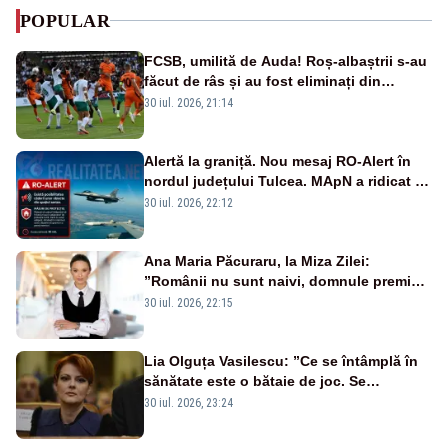
POPULAR
FCSB, umilită de Auda! Roș-albaștrii s-au
făcut de râs și au fost eliminați din
Conference League
30 iul. 2026, 21:14
Alertă la graniță. Nou mesaj RO-Alert în
nordul județului Tulcea. MApN a ridicat de
la sol două avioane F-16
30 iul. 2026, 22:12
Ana Maria Păcuraru, la Miza Zilei:
”Românii nu sunt naivi, domnule premier
Bolojan”
30 iul. 2026, 22:15
Lia Olguța Vasilescu: ”Ce se întâmplă în
sănătate este o bătaie de joc. Se
guvernează extraordinar de prost”
30 iul. 2026, 23:24