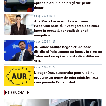
aprobă planurile de pregătire pentru
riscuri
6 aug. 2026, 15:18
Ana Maria Păcuraru: Televiziunea
Poporului solicită investigarea deciziilor
luate în această perioadă de criză
enegetică
6 aug. 2026, 11:27
JD Vance anunță negocieri de pace
dificile și îndelungate cu Iranul, în timp ce
Teheranul neagă existența discuțiilor cu
SUA
6 aug. 2026, 11:24
Nicușor Dan, suspendat pentru că nu
propune un nume de prim-ministru, așa
cum prevede Constituția!
ECONOMIE