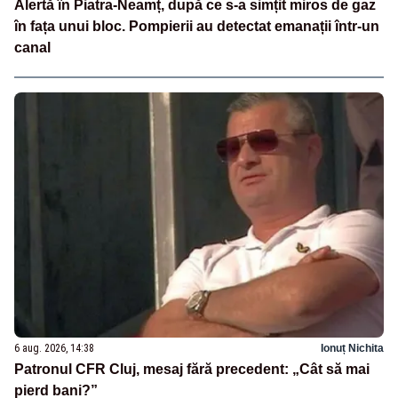
Alertă în Piatra-Neamț, după ce s-a simțit miros de gaz
în fața unui bloc. Pompierii au detectat emanații într-un
canal
6 aug. 2026, 14:38
Ionuț Nichita
Patronul CFR Cluj, mesaj fără precedent: „Cât să mai
pierd bani?”