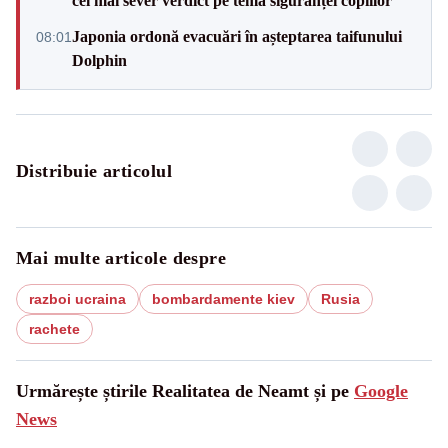
cel mai sever verdict pe tema siguranței copiilor
Japonia ordonă evacuări în așteptarea taifunului
08:01
Dolphin
Distribuie articolul
Mai multe articole despre
razboi ucraina
bombardamente kiev
Rusia
rachete
Urmărește știrile Realitatea de Neamt și pe
Google
News