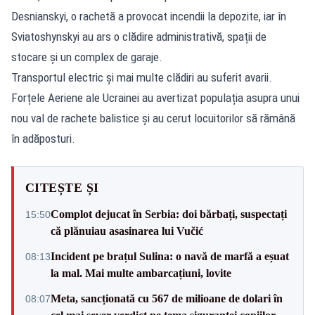
Desnianskyi, o rachetă a provocat incendii la depozite, iar în
Sviatoshynskyi au ars o clădire administrativă, spații de
stocare și un complex de garaje.
Transportul electric și mai multe clădiri au suferit avarii.
Forțele Aeriene ale Ucrainei au avertizat populația asupra unui
nou val de rachete balistice și au cerut locuitorilor să rămână
în adăposturi.
CITEȘTE ȘI
Complot dejucat în Serbia: doi bărbați, suspectați
15:50
că plănuiau asasinarea lui Vučić
Incident pe brațul Sulina: o navă de marfă a eșuat
08:13
la mal. Mai multe ambarcațiuni, lovite
Meta, sancționată cu 567 de milioane de dolari în
08:07