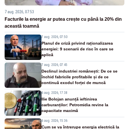
7 aug. 2026, 07:53
Facturile la energie ar putea crește cu până la 20% din
această toamnă
7 aug. 2026, 07:50
Planul de criză privind raționalizarea
energiei: 9 scenarii de risc în care se
aplică
7 aug. 2026, 07:45
Declinul industriei românești: De ce se
închid fabricile profitabile și de ce
continuă exodul forței de muncă
6 aug. 2026, 17:38
Ilie Bolojan anunță ieftinirea
carburanților: Petromidia revine la
capacitate maximă
6 aug. 2026, 15:36
Cum se va întrerupe energia electrică la