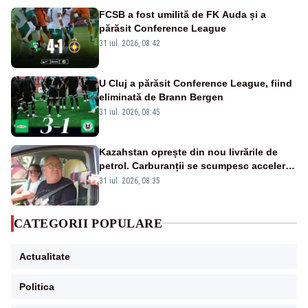
FCSB a fost umilită de FK Auda și a
părăsit Conference League
31 iul. 2026, 08:42
U Cluj a părăsit Conference League, fiind
eliminată de Brann Bergen
31 iul. 2026, 08:45
Kazahstan oprește din nou livrările de
petrol. Carburanții se scumpesc accelerat,
iar românii plătesc nota de plată
31 iul. 2026, 08:35
CATEGORII POPULARE
Actualitate
Politica