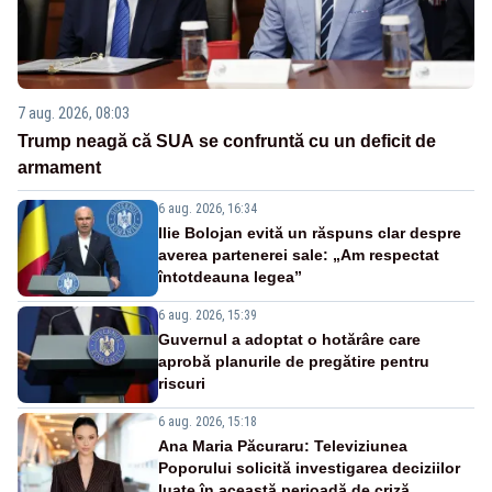
7 aug. 2026, 08:03
Trump neagă că SUA se confruntă cu un deficit de
armament
6 aug. 2026, 16:34
Ilie Bolojan evită un răspuns clar despre
averea partenerei sale: „Am respectat
întotdeauna legea”
6 aug. 2026, 15:39
Guvernul a adoptat o hotărâre care
aprobă planurile de pregătire pentru
riscuri
6 aug. 2026, 15:18
Ana Maria Păcuraru: Televiziunea
Poporului solicită investigarea deciziilor
luate în această perioadă de criză