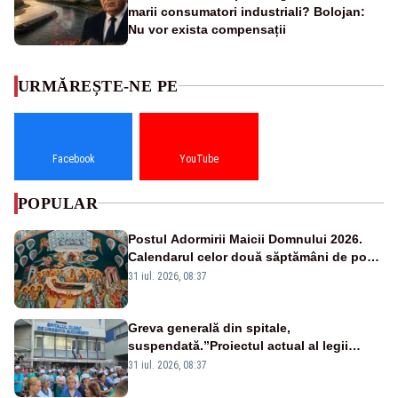
marii consumatori industriali? Bolojan:
Nu vor exista compensații
URMĂREȘTE-NE PE
Facebook
YouTube
POPULAR
Postul Adormirii Maicii Domnului 2026.
Calendarul celor două săptămâni de post
și zilele cu dezlegare la pește
31 iul. 2026, 08:37
Greva generală din spitale,
suspendată.”Proiectul actual al legii
salarizării nu mai există pentru noi”
31 iul. 2026, 08:37