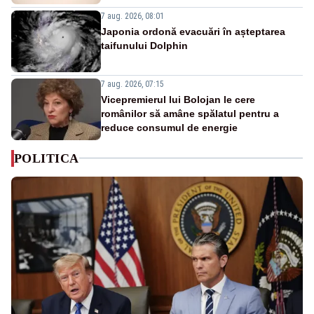
7 aug. 2026, 08:01
Japonia ordonă evacuări în așteptarea
taifunului Dolphin
7 aug. 2026, 07:15
Vicepremierul lui Bolojan le cere
românilor să amâne spălatul pentru a
reduce consumul de energie
POLITICA