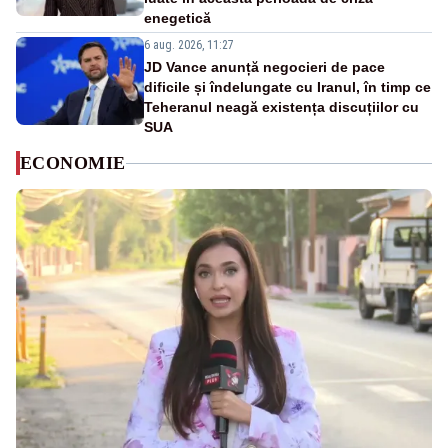
enegetică
6 aug. 2026, 11:27
JD Vance anunță negocieri de pace
dificile și îndelungate cu Iranul, în timp ce
Teheranul neagă existența discuțiilor cu
SUA
ECONOMIE