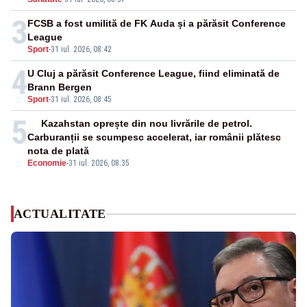
3
FCSB a fost umilită de FK Auda și a părăsit Conference
League
Sport
-
31 iul. 2026, 08:42
4
U Cluj a părăsit Conference League, fiind eliminată de
Brann Bergen
Sport
-
31 iul. 2026, 08:45
5
Kazahstan oprește din nou livrările de petrol.
Carburanții se scumpesc accelerat, iar românii plătesc
nota de plată
Economie
-
31 iul. 2026, 08:35
ACTUALITATE