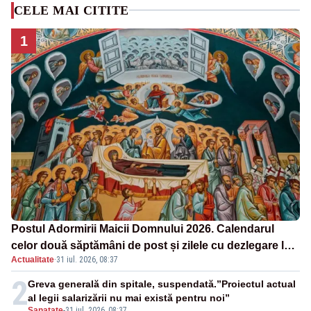
CELE MAI CITITE
1
Postul Adormirii Maicii Domnului 2026. Calendarul
celor două săptămâni de post și zilele cu dezlegare la
Actualitate
·
31 iul. 2026, 08:37
pește
2
Greva generală din spitale, suspendată.”Proiectul actual
al legii salarizării nu mai există pentru noi”
Sanatate
-
31 iul. 2026, 08:37