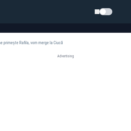
Schimba tema
ne primește Rafila, vom merge la Ciucă
Advertising