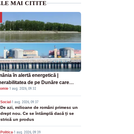
LE MAI CITITE
ânia în alertă energetică |
nerabilitatea de pe Dunăre care
omie
·
1 aug. 2026, 09:32
e în pericol Centrala Cernavodă era
oscută de pe vremea lui Ceaușescu
2
Social
-
1 aug. 2026, 09:37
De azi, milioane de români primesc un
drept nou. Ce se întâmplă dacă ți se
strică un produs
Politica
-
1 aug. 2026, 09:39