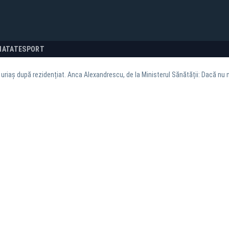
NATATE
SPORT
uriaș după rezidențiat. Anca Alexandrescu, de la Ministerul Sănătății: Dacă nu 