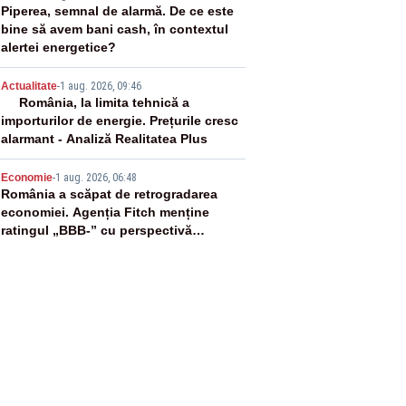
3
Piperea, semnal de alarmă. De ce este
bine să avem bani cash, în contextul
alertei energetice?
4
Actualitate
-
1 aug. 2026, 09:46
România, la limita tehnică a
importurilor de energie. Prețurile cresc
alarmant - Analiză Realitatea Plus
5
Economie
-
1 aug. 2026, 06:48
România a scăpat de retrogradarea
economiei. Agenția Fitch menține
ratingul „BBB-” cu perspectivă
negativă