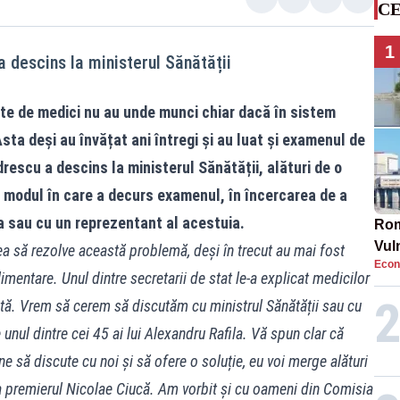
CE
1
 descins la ministerul Sănătății
te de medici nu au unde munci chiar dacă în sistem
Asta deși au învățat ani întregi și au luat și examenul de
rescu a descins la ministerul Sănătății, alături de o
 modul în care a decurs examenul, în încercarea de a
a sau cu un reprezentant al acestuia.
Rom
Vul
rea să rezolve această problemă, deși în trecut au mai fost
Econ
pun
plimentare. Unul dintre secretarii de stat le-a explicat medicilor
cun
tă. Vrem să cerem să discutăm cu ministrul Sănătății sau cu
 unul dintre cei 45 ai lui Alexandru Rafila. Vă spun clar că
ne să discute cu noi și să ofere o soluție, eu voi merge alături
a premierul Nicolae Ciucă. Am vorbit și cu oameni din Comisia