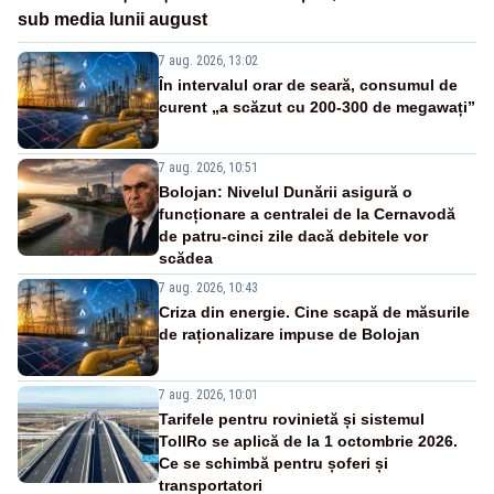
sub media lunii august
7 aug. 2026, 13:02
În intervalul orar de seară, consumul de
curent „a scăzut cu 200-300 de megawați”
7 aug. 2026, 10:51
Bolojan: Nivelul Dunării asigură o
funcționare a centralei de la Cernavodă
de patru-cinci zile dacă debitele vor
scădea
7 aug. 2026, 10:43
Criza din energie. Cine scapă de măsurile
de raționalizare impuse de Bolojan
7 aug. 2026, 10:01
Tarifele pentru rovinietă și sistemul
TollRo se aplică de la 1 octombrie 2026.
Ce se schimbă pentru șoferi și
transportatori