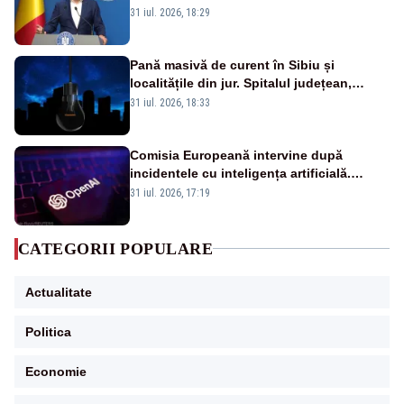
a anunțat importuri și posibile restricții –
31 iul. 2026, 18:29
VIDEO
Pană masivă de curent în Sibiu și
localitățile din jur. Spitalul județean,
semafoarele, rețelele de telefonie, grav
31 iul. 2026, 18:33
afectate
Comisia Europeană intervine după
incidentele cu inteligența artificială.
OpenAI și Anthropic, vizate
31 iul. 2026, 17:19
CATEGORII POPULARE
Actualitate
Politica
Economie