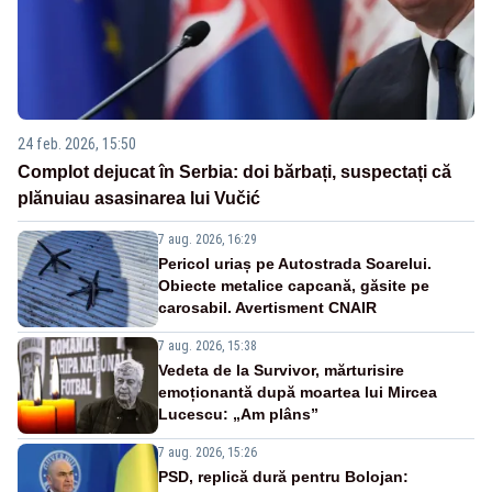
24 feb. 2026, 15:50
Complot dejucat în Serbia: doi bărbați, suspectați că
plănuiau asasinarea lui Vučić
7 aug. 2026, 16:29
Pericol uriaș pe Autostrada Soarelui.
Obiecte metalice capcană, găsite pe
carosabil. Avertisment CNAIR
7 aug. 2026, 15:38
Vedeta de la Survivor, mărturisire
emoționantă după moartea lui Mircea
Lucescu: „Am plâns”
7 aug. 2026, 15:26
PSD, replică dură pentru Bolojan: