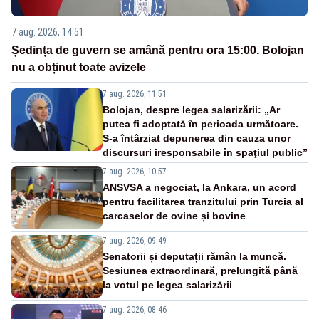
7 aug. 2026, 14:51
Ședința de guvern se amână pentru ora 15:00. Bolojan
nu a obținut toate avizele
7 aug. 2026, 11:51
Bolojan, despre legea salarizării: „Ar
putea fi adoptată în perioada următoare.
S-a întârziat depunerea din cauza unor
discursuri iresponsabile în spaţiul public”
7 aug. 2026, 10:57
ANSVSA a negociat, la Ankara, un acord
pentru facilitarea tranzitului prin Turcia al
carcaselor de ovine și bovine
7 aug. 2026, 09:49
Senatorii și deputații rămân la muncă.
Sesiunea extraordinară, prelungită până
la votul pe legea salarizării
7 aug. 2026, 08:46