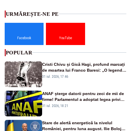
URMĂREȘTE-NE PE
Facebook
YouTube
POPULAR
Cristi Chivu și Gică Hagi, profund marcați
de moartea lui Franco Baresi: „O legendă
a fotbalului mondial”
31 iul. 2026, 17:46
ANAF șterge datorii pentru zeci de mii de
firme! Parlamentul a adoptat legea privind
amnistia fiscală
31 iul. 2026, 18:21
Stare de alertă energetică la nivelul
României, pentru luna august. Ilie Bolojan