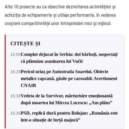
Alte 10 proiecte au ca obiective dezvoltarea activităților și
achiziția de echipamente și utilaje performante, în vederea
creșterii competitivității unor întreprinderi mici și mijlocii.
CITEȘTE ȘI
Complot dejucat în Serbia: doi bărbați, suspectați
15:50
că plănuiau asasinarea lui Vučić
Pericol uriaș pe Autostrada Soarelui. Obiecte
16:29
metalice capcană, găsite pe carosabil. Avertisment
CNAIR
Vedeta de la Survivor, mărturisire emoționantă
15:38
după moartea lui Mircea Lucescu: „Am plâns”
PSD, replică dură pentru Bolojan: „România este
15:26
într-o situație de forță majoră”