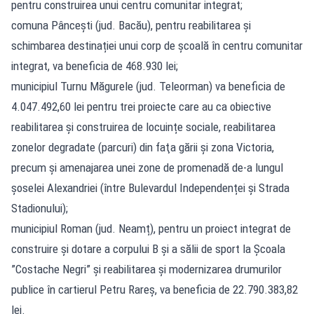
pentru construirea unui centru comunitar integrat;
comuna Pâncești (jud. Bacău), pentru reabilitarea și
schimbarea destinației unui corp de școală în centru comunitar
integrat, va beneficia de 468.930 lei;
municipiul Turnu Măgurele (jud. Teleorman) va beneficia de
4.047.492,60 lei pentru trei proiecte care au ca obiective
reabilitarea și construirea de locuințe sociale, reabilitarea
zonelor degradate (parcuri) din faţa gării şi zona Victoria,
precum și amenajarea unei zone de promenadă de-a lungul
șoselei Alexandriei (între Bulevardul Independenței și Strada
Stadionului);
municipiul Roman (jud. Neamț), pentru un proiect integrat de
construire şi dotare a corpului B şi a sălii de sport la Şcoala
”Costache Negri” şi reabilitarea şi modernizarea drumurilor
publice în cartierul Petru Rareş, va beneficia de 22.790.383,82
lei.