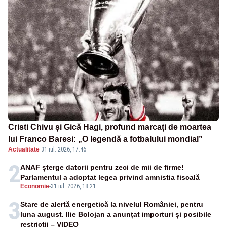
Cristi Chivu și Gică Hagi, profund marcați de moartea
lui Franco Baresi: „O legendă a fotbalului mondial”
Actualitate
·
31 iul. 2026, 17:46
2
ANAF șterge datorii pentru zeci de mii de firme!
Parlamentul a adoptat legea privind amnistia fiscală
Economie
-
31 iul. 2026, 18:21
3
Stare de alertă energetică la nivelul României, pentru
luna august. Ilie Bolojan a anunțat importuri și posibile
restricții – VIDEO