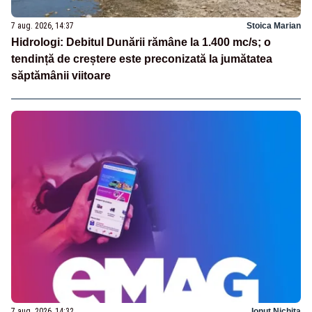
7 aug. 2026, 14:37
Stoica Marian
Hidrologi: Debitul Dunării rămâne la 1.400 mc/s; o
tendință de creștere este preconizată la jumătatea
săptămânii viitoare
7 aug. 2026, 14:32
Ionuț Nichita