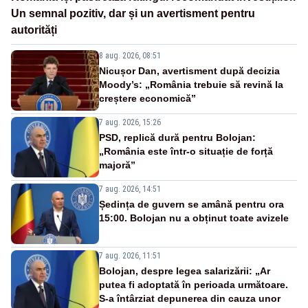
Un semnal pozitiv, dar și un avertisment pentru
autorități
8 aug. 2026, 08:51
Nicușor Dan, avertisment după decizia
Moody’s: „România trebuie să revină la
creștere economică”
7 aug. 2026, 15:26
PSD, replică dură pentru Bolojan:
„România este într-o situație de forță
majoră”
7 aug. 2026, 14:51
Ședința de guvern se amână pentru ora
15:00. Bolojan nu a obținut toate avizele
7 aug. 2026, 11:51
Bolojan, despre legea salarizării: „Ar
putea fi adoptată în perioada următoare.
S-a întârziat depunerea din cauza unor