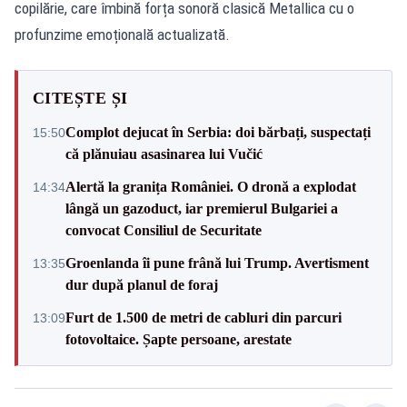
copilărie, care îmbină forța sonoră clasică Metallica cu o
profunzime emoțională actualizată.
CITEȘTE ȘI
Complot dejucat în Serbia: doi bărbați, suspectați
15:50
că plănuiau asasinarea lui Vučić
Alertă la granița României. O dronă a explodat
14:34
lângă un gazoduct, iar premierul Bulgariei a
convocat Consiliul de Securitate
Groenlanda îi pune frână lui Trump. Avertisment
13:35
dur după planul de foraj
Furt de 1.500 de metri de cabluri din parcuri
13:09
fotovoltaice. Șapte persoane, arestate