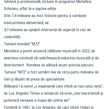
tehnică și profesională, inclusiv în programul Metallica
Scholars, aflat la a șaptea ediție.
Alte 7,4 milioane au fost folosite pentru a combate
insecuritatea alimentară, iar
4,7 milioane au sprijinit intervenții de urgență în caz de
calamități.
Turneul mondial "M72"
Metallica a pornit această călătorie muzicală în 2023, iar
aventura continuă să redefinească industria muzicală și de
divertisment. România se alătură acum acestui parcurs.
Turneul "M72" a fost urmărit live de circa patru milioane de
fani și lăudat de presa de specialitate.
Billboard l-a numit „o experiență care oferă un nou sens vieții”,
iar Los Angeles Times a remarcat că este „cea mai intensă și
puternică versiune a trupei din ultimii ani”.
Fondată în 1981, la Los Angeles, de Lars Ulrich (tobe) și