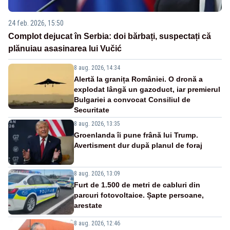
24 feb. 2026, 15:50
Complot dejucat în Serbia: doi bărbați, suspectați că
plănuiau asasinarea lui Vučić
8 aug. 2026, 14:34
Alertă la granița României. O dronă a
explodat lângă un gazoduct, iar premierul
Bulgariei a convocat Consiliul de
Securitate
8 aug. 2026, 13:35
Groenlanda îi pune frână lui Trump.
Avertisment dur după planul de foraj
8 aug. 2026, 13:09
Furt de 1.500 de metri de cabluri din
parcuri fotovoltaice. Șapte persoane,
arestate
8 aug. 2026, 12:46