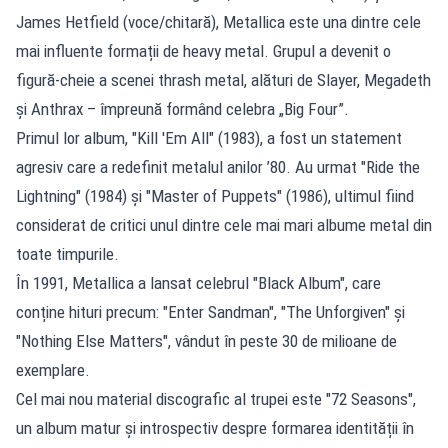
James Hetfield (voce/chitară), Metallica este una dintre cele
mai influente formații de heavy metal. Grupul a devenit o
figură-cheie a scenei thrash metal, alături de Slayer, Megadeth
și Anthrax – împreună formând celebra „Big Four”.
Primul lor album, "Kill 'Em All" (1983), a fost un statement
agresiv care a redefinit metalul anilor ’80. Au urmat "Ride the
Lightning" (1984) și "Master of Puppets" (1986), ultimul fiind
considerat de critici unul dintre cele mai mari albume metal din
toate timpurile.
În 1991, Metallica a lansat celebrul "Black Album", care
conține hituri precum: "Enter Sandman", "The Unforgiven" și
"Nothing Else Matters", vândut în peste 30 de milioane de
exemplare.
Cel mai nou material discografic al trupei este "72 Seasons",
un album matur și introspectiv despre formarea identității în