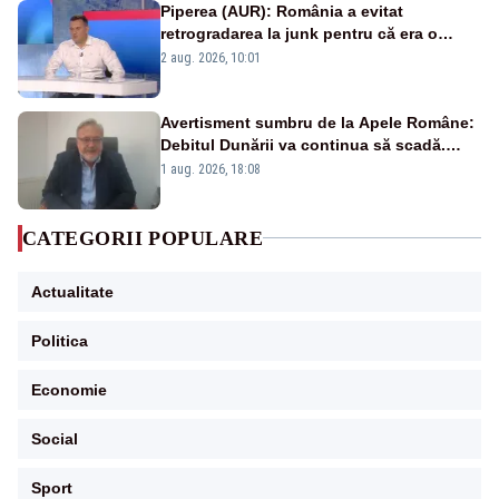
Piperea (AUR): România a evitat
retrogradarea la junk pentru că era o
catastrofă pentru bănci și fondurile de
2 aug. 2026, 10:01
pensii
Avertisment sumbru de la Apele Române:
Debitul Dunării va continua să scadă.
Cernavodă s-ar putea închide în 4 zile
1 aug. 2026, 18:08
CATEGORII POPULARE
Actualitate
Politica
Economie
Social
Sport