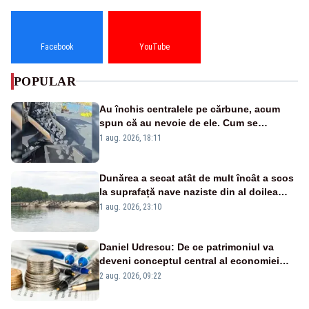
Facebook
YouTube
POPULAR
Au închis centralele pe cărbune, acum
spun că au nevoie de ele. Cum se
pasează vina în plină criză energetică
1 aug. 2026, 18:11
Dunărea a secat atât de mult încât a scos
la suprafață nave naziste din al doilea
război mondial
1 aug. 2026, 23:10
Daniel Udrescu: De ce patrimoniul va
deveni conceptul central al economiei
viitoare?
2 aug. 2026, 09:22