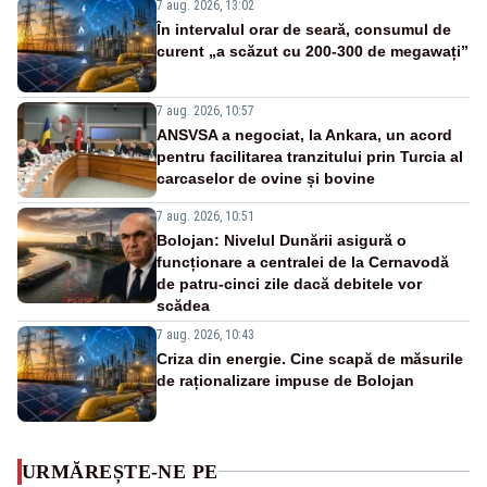
7 aug. 2026, 13:02
În intervalul orar de seară, consumul de
curent „a scăzut cu 200-300 de megawați”
7 aug. 2026, 10:57
ANSVSA a negociat, la Ankara, un acord
pentru facilitarea tranzitului prin Turcia al
carcaselor de ovine și bovine
7 aug. 2026, 10:51
Bolojan: Nivelul Dunării asigură o
funcționare a centralei de la Cernavodă
de patru-cinci zile dacă debitele vor
scădea
7 aug. 2026, 10:43
Criza din energie. Cine scapă de măsurile
de raționalizare impuse de Bolojan
URMĂREȘTE-NE PE