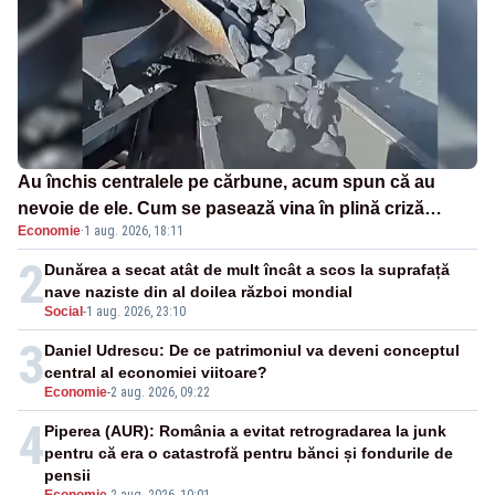
Au închis centralele pe cărbune, acum spun că au
nevoie de ele. Cum se pasează vina în plină criză
Economie
·
1 aug. 2026, 18:11
energetică
2
Dunărea a secat atât de mult încât a scos la suprafață
nave naziste din al doilea război mondial
Social
-
1 aug. 2026, 23:10
3
Daniel Udrescu: De ce patrimoniul va deveni conceptul
central al economiei viitoare?
Economie
-
2 aug. 2026, 09:22
4
Piperea (AUR): România a evitat retrogradarea la junk
pentru că era o catastrofă pentru bănci și fondurile de
pensii