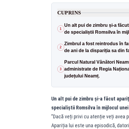
CUPRINS
Un alt pui de zimbru și-a făcut
1
de specialiștii Romsilva în mij
Zimbrul a fost reintrodus în f
2
de ani de la dispariția sa din
Parcul Natural Vânători Neamț,
administrate de Regia Național
3
județului Neamț.
Un alt pui de zimbru și-a făcut apari
specialiștii Romsilva în mijlocul unei
”Dacă veți privi cu atenție veți avea 
Apariția lui este una episodică, dator