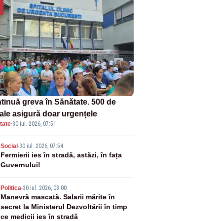
tinuă greva în Sănătate. 500 de
tale asigură doar urgențele
tate
·
30 iul. 2026, 07:51
2
Social
-
30 iul. 2026, 07:54
Fermierii ies în stradă, astăzi, în fața
Guvernului!
3
Politica
-
30 iul. 2026, 08:00
Manevră mascată. Salarii mărite în
secret la Ministerul Dezvoltării în timp
ce medicii ies în stradă