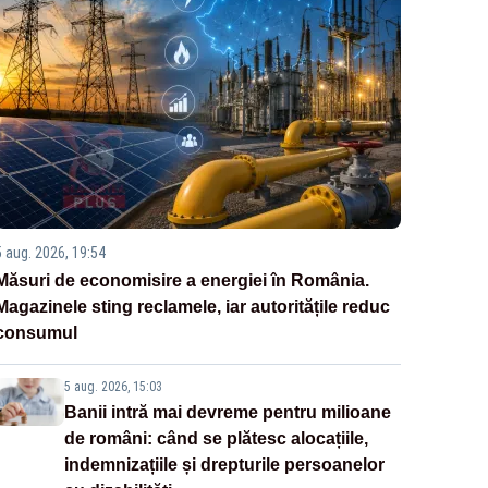
5 aug. 2026, 19:54
Măsuri de economisire a energiei în România.
Magazinele sting reclamele, iar autoritățile reduc
consumul
5 aug. 2026, 15:03
Banii intră mai devreme pentru milioane
de români: când se plătesc alocațiile,
indemnizațiile și drepturile persoanelor