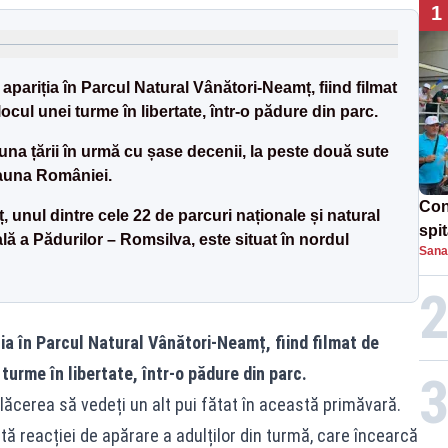
1
 apariția în Parcul Natural Vânători-Neamț, fiind filmat
locul unei turme în libertate, într-o pădure din parc.
auna țării în urmă cu șase decenii, la peste două sute
 fauna României.
Con
 unul dintre cele 22 de parcuri naționale și natural
spi
ă a Pădurilor – Romsilva, este situat în nordul
Sana
ția în Parcul Natural Vânători-Neamț, fiind filmat de
 turme în libertate, într-o pădure din parc.
plăcerea să vedeți un alt pui fătat în această primăvară.
ită reacției de apărare a adulților din turmă, care încearcă