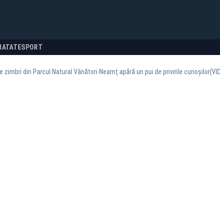
NATATE
SPORT
 zimbri din Parcul Natural Vânători-Neamț apără un pui de privirile curioșilor(VI