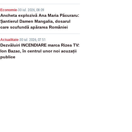
4
Economie
-
30 iul. 2026, 08:09
Ancheta explozivă Ana Maria Păcuraru:
Șantierul Damen Mangalia, dosarul
care scufundă apărarea României
5
Actualitate
-
30 iul. 2026, 07:51
Dezvăluiri INCENDIARE marca Rizea TV:
Ion Bazac, în centrul unor noi acuzații
publice