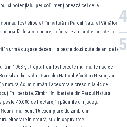
pui și potențialul pericol”, menționează cei de la
zimbru au fost eliberați în natură în Parcul Natural Vânători
 perioadă de acomodare, în fiecare an sunt eliberate în
ii în urmă cu șase decenii, la peste două sute de ani de la
ră în 1958 și, treptat, au fost create mai multe nuclee
i Romsilva din cadrul Parcului Natural Vânători Neamț au
i în natură.Acum numărul acestora a crescut la 44 de
uți în libertate. Zimbrii în libertate din Parcul Natural
a peste 40.000 de hectare, în pădurile din județul
i Neamț mai sunt 16 exemplare de zimbru în
ru eliberare în natură, și 7 în captivitate.