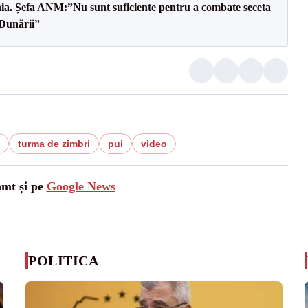
mânia. Șefa ANM:”Nu sunt suficiente pentru a combate seceta
 Dunării”
turma de zimbri
pui
video
amt și pe
Google News
POLITICA