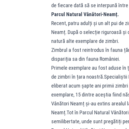
de fiecare dată să se interpună între 
Parcul Natural Vânători-Neamț.
Recent, patru adulți și un alt pui de 
Neamț. După o selecție riguroasă și o
natură alte exemplare de zimbri.
Zimbrul a fost reintrodus în fauna țăr
dispariția sa din fauna României.
Primele exemplare au fost aduse în ța
de zimbri în țara noastră.Specialiști
eliberat acum șapte ani primii zimbr
exemplare, 15 dintre aceștia fiind născ
Vânători Neamț și-au extins arealul l
Neamț.Tot în Parcul Natural Vânător
semilibertate, unde sunt pregătiți pent