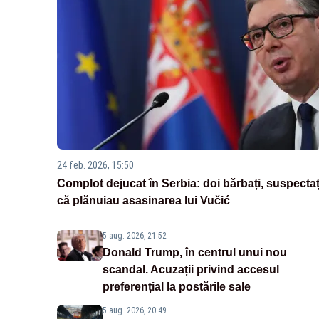
24 feb. 2026, 15:50
Complot dejucat în Serbia: doi bărbați, suspectaț
că plănuiau asasinarea lui Vučić
5 aug. 2026, 21:52
Donald Trump, în centrul unui nou
scandal. Acuzații privind accesul
preferențial la postările sale
5 aug. 2026, 20:49