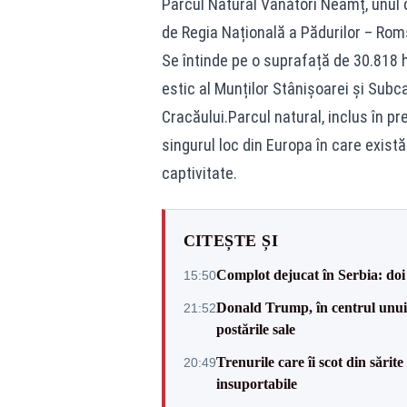
Parcul Natural Vânători Neamț, unul d
de Regia Națională a Pădurilor – Roms
Se întinde pe o suprafață de 30.818 h
estic al Munților Stânișoarei și Subc
Cracăului.Parcul natural, inclus în pr
singurul loc din Europa în care există
captivitate.
CITEȘTE ȘI
Complot dejucat în Serbia: doi 
15:50
Donald Trump, în centrul unui n
21:52
postările sale
Trenurile care îi scot din sărit
20:49
insuportabile