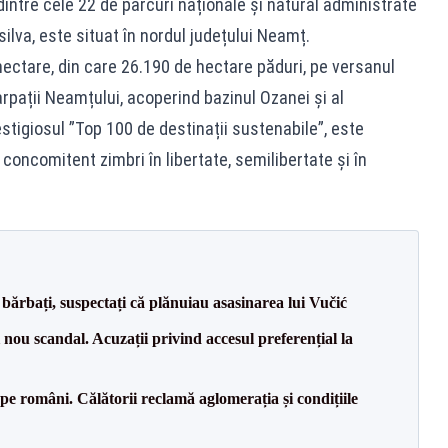
intre cele 22 de parcuri naționale și natural administrate
ilva, este situat în nordul județului Neamț.
ectare, din care 26.190 de hectare păduri, pe versanul
arpații Neamțului, acoperind bazinul Ozanei și al
estigiosul ”Top 100 de destinații sustenabile”, este
 concomitent zimbri în libertate, semilibertate și în
bărbați, suspectați că plănuiau asasinarea lui Vučić
ou scandal. Acuzații privind accesul preferențial la
e pe români. Călătorii reclamă aglomerația și condițiile