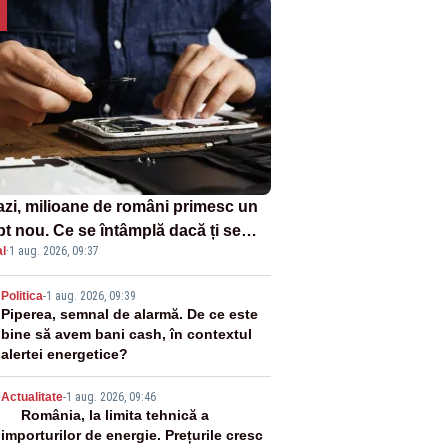
azi, milioane de români primesc un
pt nou. Ce se întâmplă dacă ți se
l
·
1 aug. 2026, 09:37
ică un produs
2
Politica
-
1 aug. 2026, 09:39
Piperea, semnal de alarmă. De ce este
bine să avem bani cash, în contextul
alertei energetice?
3
Actualitate
-
1 aug. 2026, 09:46
România, la limita tehnică a
importurilor de energie. Prețurile cresc