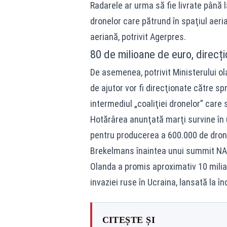
Radarele ar urma să fie livrate până l
dronelor care pătrund în spaţiul aeri
aeriană, potrivit Agerpres.
80 de milioane de euro, direcțio
De asemenea, potrivit Ministerului ol
de ajutor vor fi direcţionate către sp
intermediul „coaliţiei dronelor” care s
Hotărârea anunţată marţi survine în 
pentru producerea a 600.000 de drone
Brekelmans înaintea unui summit NA
Olanda a promis aproximativ 10 miliar
invaziei ruse în Ucraina, lansată la î
CITEȘTE ȘI