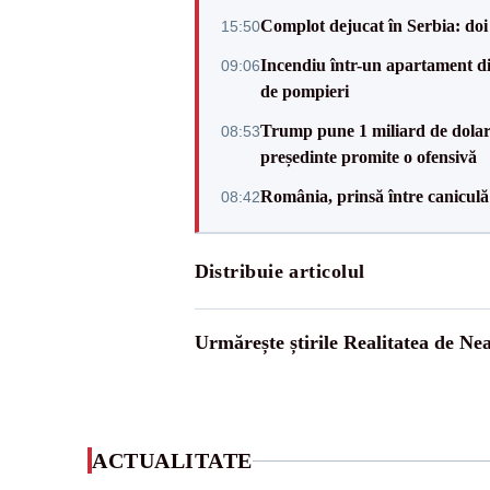
Complot dejucat în Serbia: doi 
15:50
Incendiu într-un apartament di
09:06
de pompieri
Trump pune 1 miliard de dolar
08:53
președinte promite o ofensivă
România, prinsă între caniculă
08:42
Distribuie articolul
Urmărește știrile Realitatea de Ne
ACTUALITATE