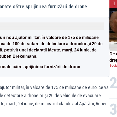
1
onate către sprijinirea furnizării de drone
un nou ajutor militar, în valoare de 175 de milioane
rea de 100 de radare de detectare a dronelor și 20 de
potrivit unei declarații făcute, marți, 24 iunie, de
De 
, Ruben Brekelmans.
dre
Socia
str
onate către sprijinirea furnizării de drone
jutor militar, în valoare de 175 de milioane de euro, ce va
de detectare a dronelor și 20 de vehicule de evacuare
te, marți, 24 iunie, de ministrul olandez al Apărării, Ruben