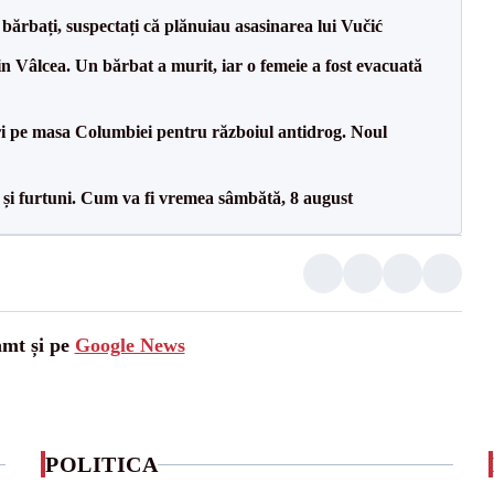
bărbați, suspectați că plănuiau asasinarea lui Vučić
n Vâlcea. Un bărbat a murit, iar o femeie a fost evacuată
i pe masa Columbiei pentru războiul antidrog. Noul
 și furtuni. Cum va fi vremea sâmbătă, 8 august
amt și pe
Google News
POLITICA