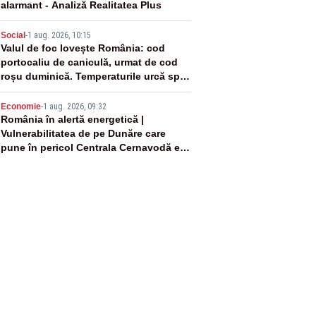
alarmant - Analiză Realitatea Plus
4
Social
-
1 aug. 2026, 10:15
Valul de foc lovește România: cod
portocaliu de caniculă, urmat de cod
roșu duminică. Temperaturile urcă spre
40°C
5
Economie
-
1 aug. 2026, 09:32
România în alertă energetică |
Vulnerabilitatea de pe Dunăre care
pune în pericol Centrala Cernavodă era
cunoscută de pe vremea lui Ceaușescu