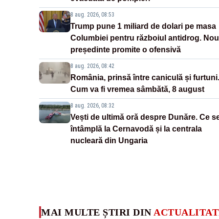
8 aug. 2026, 08:53
Trump pune 1 miliard de dolari pe masa
Columbiei pentru războiul antidrog. Nou
președinte promite o ofensivă
8 aug. 2026, 08:42
România, prinsă între caniculă și furtuni
Cum va fi vremea sâmbătă, 8 august
8 aug. 2026, 08:32
Vești de ultimă oră despre Dunăre. Ce s
întâmplă la Cernavodă și la centrala
nucleară din Ungaria
MAI MULTE ȘTIRI DIN
ACTUALITAT