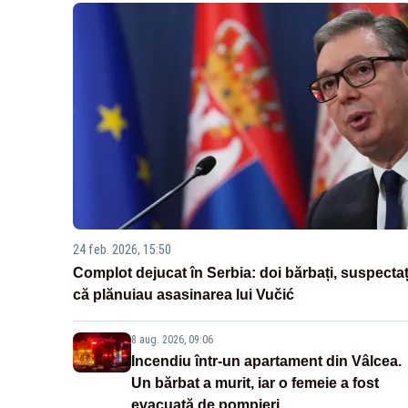
24 feb. 2026, 15:50
Complot dejucat în Serbia: doi bărbați, suspectaț
că plănuiau asasinarea lui Vučić
8 aug. 2026, 09:06
Incendiu într-un apartament din Vâlcea.
Un bărbat a murit, iar o femeie a fost
evacuată de pompieri