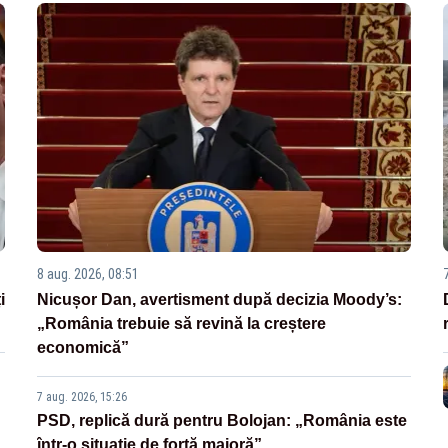
8 aug. 2026, 08:51
i
Nicușor Dan, avertisment după decizia Moody’s:
„România trebuie să revină la creștere
economică”
7 aug. 2026, 15:26
PSD, replică dură pentru Bolojan: „România este
într-o situație de forță majoră”