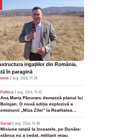
astructura irigațiilor din România,
ată în paragină
omie
·
2 aug. 2026, 15:38
2
Politica
-
2 aug. 2026, 15:42
Ana Maria Păcuraru demască planul lui
Bolojan. O nouă ediție explozivă a
emisiunii „Miza Zilei” la Realitatea
PLUS
3
Social
-
2 aug. 2026, 15:48
Misiune ratată la Izvoarele, pe Dunăre:
stânca nu a cedat, militarii reiau