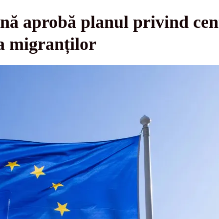
ă aprobă planul privind cent
a migranților