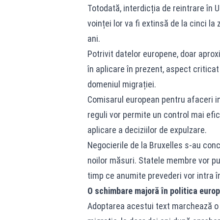
Totodată, interdicția de reintrare î
voinței lor va fi extinsă de la cinci l
ani.
Potrivit datelor europene, doar aprox
în aplicare în prezent, aspect critica
domeniul migrației.
Comisarul european pentru afaceri in
reguli vor permite un control mai efic
aplicare a deciziilor de expulzare.
Negocierile de la Bruxelles s-au con
noilor măsuri. Statele membre vor pu
timp ce anumite prevederi vor intra în
O schimbare majoră în politica europ
Adoptarea acestui text marchează o n