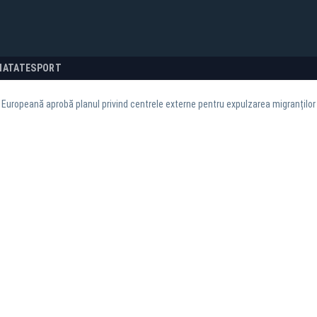
NATATE
SPORT
Europeană aprobă planul privind centrele externe pentru expulzarea migranților