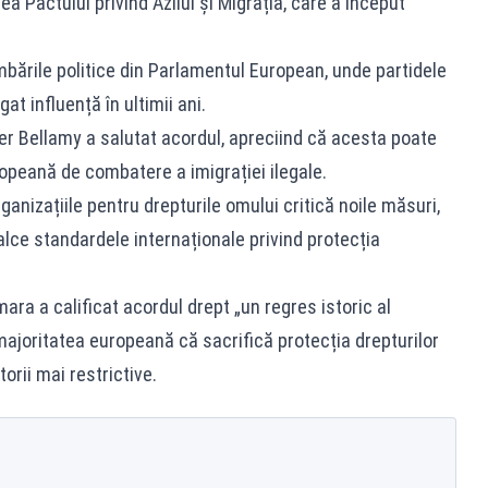
ea Pactului privind Azilul și Migrația, care a început
imbările politice din Parlamentul European, unde partidele
t influență în ultimii ani.
r Bellamy a salutat acordul, apreciind că acesta poate
peană de combatere a imigrației ilegale.
rganizațiile pentru drepturile omului critică noile măsuri,
lce standardele internaționale privind protecția
ra a calificat acordul drept „un regres istoric al
ajoritatea europeană că sacrifică protecția drepturilor
orii mai restrictive.