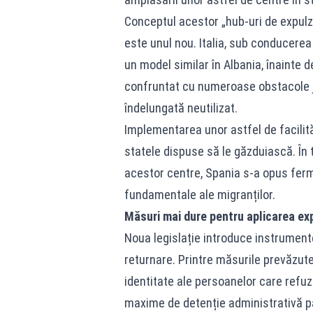
Conceptul acestor „hub-uri de expulza
este unul nou. Italia, sub conducere
un model similar în Albania, înainte de
confruntat cu numeroase obstacole ju
îndelungată neutilizat.
Implementarea unor astfel de facilită
statele dispuse să le găzduiască. În 
acestor centre, Spania s-a opus ferm
fundamentale ale migranților.
Măsuri mai dure pentru aplicarea exp
Noua legislație introduce instrument
returnare. Printre măsurile prevăzut
identitate ale persoanelor care refuz
maxime de detenție administrativă pâ