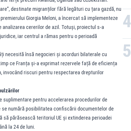
re”, destinate migranților fără legături cu țara gazdă, nu
a premierului Giorgia Meloni, a încercat să implementeze
 analizarea cererilor de azil. Totuși, proiectul s-a
ridice, iar centrul a rămas pentru o perioadă
ți necesită însă negocieri și acorduri bilaterale cu
timp ce Franța și-a exprimat rezervele față de eficiența
, invocând riscuri pentru respectarea drepturilor
ulzărilor
e suplimentare pentru accelerarea procedurilor de
e se numără posibilitatea confiscării documentelor de
ă să părăsească teritoriul UE și extinderea perioadei
nă la 24 de luni.