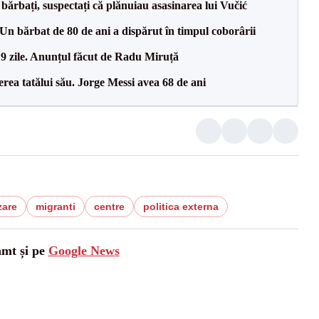
bărbați, suspectați că plănuiau asasinarea lui Vučić
n bărbat de 80 de ani a dispărut în timpul coborârii
 9 zile. Anunțul făcut de Radu Miruță
erea tatălui său. Jorge Messi avea 68 de ani
zare
migranti
centre
politica externa
amt și pe
Google News