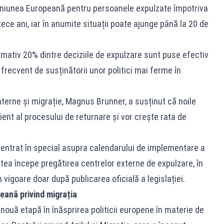
n Uniunea Europeană pentru persoanele expulzate împotriva
a zece ani, iar în anumite situații poate ajunge până la 20 de
imativ 20% dintre deciziile de expulzare sunt puse efectiv
t frecvent de susținătorii unor politici mai ferme în
terne și migrație, Magnus Brunner, a susținut că noile
ient al procesului de returnare și vor crește rata de
centrat în special asupra calendarului de implementare a
tea începe pregătirea centrelor externe de expulzare, în
 vigoare doar după publicarea oficială a legislației.
eană privind migrația
ouă etapă în înăsprirea politicii europene în materie de