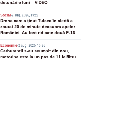
detonările luni – VIDEO
4
Social
-
2 aug. 2026, 19:28
Drona care a ținut Tulcea în alertă a
zburat 20 de minute deasupra apelor
României. Au fost ridicate două F-16
5
Economie
-
2 aug. 2026, 15:36
Carburanții s-au scumpit din nou,
motorina este la un pas de 11 lei/litru