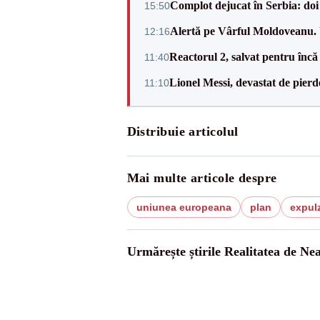
Complot dejucat în Serbia: doi 
15:50
Alertă pe Vârful Moldoveanu. U
12:16
Reactorul 2, salvat pentru încă
11:40
Lionel Messi, devastat de pierd
11:10
Distribuie articolul
Mai multe articole despre
uniunea europeana
plan
expul
Urmărește știrile Realitatea de Ne