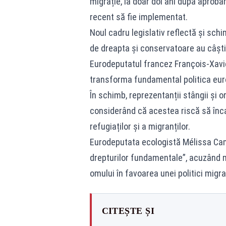
migrație, la doar doi ani după aprobar
recent să fie implementat.
Noul cadru legislativ reflectă și sch
de dreapta și conservatoare au câștiga
Eurodeputatul francez François-Xavie
transforma fundamental politica euro
În schimb, reprezentanții stângii și o
considerând că acestea riscă să înca
refugiaților și a migranților.
Eurodeputata ecologistă Mélissa Cama
drepturilor fundamentale”, acuzând m
omului în favoarea unei politici migrat
CITEȘTE ȘI