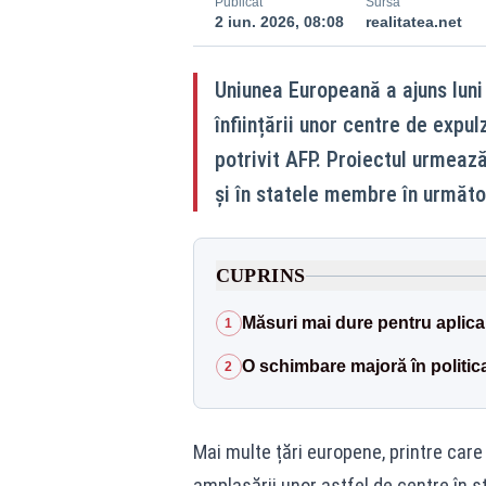
Publicat
Sursă
2 iun. 2026, 08:08
realitatea.net
Uniunea Europeană a ajuns luni
înființării unor centre de expul
potrivit AFP. Proiectul urmează
și în statele membre în următ
CUPRINS
Măsuri mai dure pentru aplica
1
O schimbare majoră în politic
2
Mai multe țări europene, printre car
amplasării unor astfel de centre în