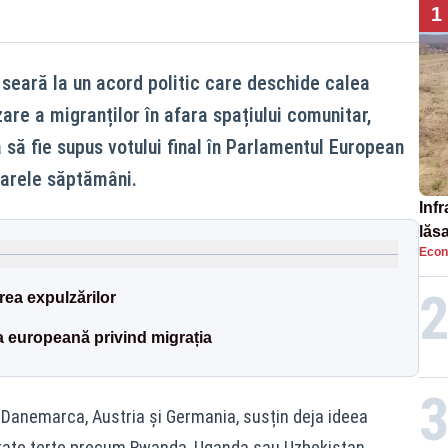
1
 seară la un acord politic care deschide calea
zare a migranților în afara spațiului comunitar,
 să fie supus votului final în Parlamentul European
oarele săptămâni.
Infr
lăs
Econ
rea expulzărilor
a europeană privind migrația
e Danemarca, Austria și Germania, susțin deja ideea
 state terțe precum Rwanda, Uganda sau Uzbekistan.