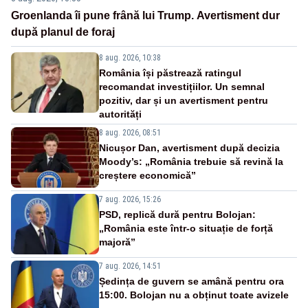
Groenlanda îi pune frână lui Trump. Avertisment dur
după planul de foraj
8 aug. 2026, 10:38
România își păstrează ratingul
recomandat investițiilor. Un semnal
pozitiv, dar și un avertisment pentru
autorități
8 aug. 2026, 08:51
Nicușor Dan, avertisment după decizia
Moody’s: „România trebuie să revină la
creștere economică”
7 aug. 2026, 15:26
PSD, replică dură pentru Bolojan:
„România este într-o situație de forță
majoră”
7 aug. 2026, 14:51
Ședința de guvern se amână pentru ora
15:00. Bolojan nu a obținut toate avizele