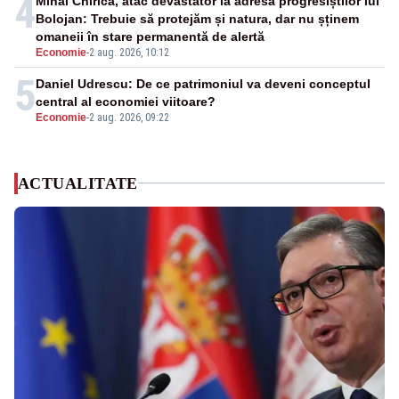
4
Mihai Chirica, atac devastator la adresa progresiștilor lui
Bolojan: Trebuie să protejăm și natura, dar nu șținem
omaneii în stare permanentă de alertă
Economie
-
2 aug. 2026, 10:12
5
Daniel Udrescu: De ce patrimoniul va deveni conceptul
central al economiei viitoare?
Economie
-
2 aug. 2026, 09:22
ACTUALITATE