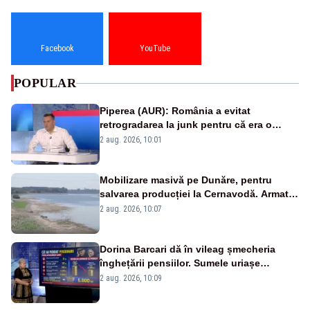
Facebook
YouTube
POPULAR
Piperea (AUR): România a evitat
retrogradarea la junk pentru că era o
catastrofă pentru bănci și fondurile de
2 aug. 2026, 10:01
pensii
Mobilizare masivă pe Dunăre, pentru
salvarea producției la Cernavodă. Armata
va detona o stâncă și va devia apa
2 aug. 2026, 10:07
fluviului - IMAGINI AERIENE
Dorina Barcari dă în vileag șmecheria
înghețării pensiilor. Sumele uriașe
pierdute de fiecare român
2 aug. 2026, 10:09