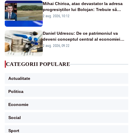
Mihai Chirica, atac devastator la adresa
progresiștilor lui Bolojan: Trebuie să
protejăm și natura, dar nu șținem omaneii
2 aug. 2026, 10:12
în stare permanentă de alertă
Daniel Udrescu: De ce patrimoniul va
deveni conceptul central al economiei
viitoare?
2 aug. 2026, 09:22
CATEGORII POPULARE
Actualitate
Politica
Economie
Social
Sport