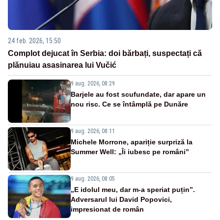
24 feb. 2026, 15:50
Complot dejucat în Serbia: doi bărbați, suspectați că
plănuiau asasinarea lui Vučić
9 aug. 2026, 08:29
Barjele au fost scufundate, dar apare un
nou risc. Ce se întâmplă pe Dunăre
9 aug. 2026, 08:11
Michele Morrone, apariție surpriză la
Summer Well: „Îi iubesc pe români”
9 aug. 2026, 08:05
„E idolul meu, dar m-a speriat puțin”.
Adversarul lui David Popovici,
impresionat de român