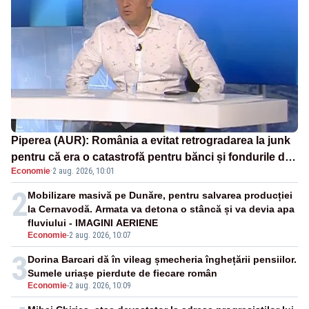
Piperea (AUR): România a evitat retrogradarea la junk
pentru că era o catastrofă pentru bănci și fondurile de
Economie
·
2 aug. 2026, 10:01
pensii
2
Mobilizare masivă pe Dunăre, pentru salvarea producției
la Cernavodă. Armata va detona o stâncă și va devia apa
fluviului - IMAGINI AERIENE
Economie
-
2 aug. 2026, 10:07
3
Dorina Barcari dă în vileag șmecheria înghețării pensiilor.
Sumele uriașe pierdute de fiecare român
Economie
-
2 aug. 2026, 10:09