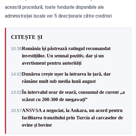
această procedură, toate fondurile disponibile ale
administrației locale vor fi direcționate către creditori.
CITEȘTE ȘI
România își păstrează ratingul recomandat
10:38
investițiilor. Un semnal pozitiv, dar și un
avertisment pentru autorități
Dunărea crește ușor la intrarea în țară, dar
14:03
rămâne mult sub media lunii august
În intervalul orar de seară, consumul de curent „a
13:02
scăzut cu 200-300 de megawați”
ANSVSA a negociat, la Ankara, un acord pentru
10:57
facilitarea tranzitului prin Turcia al carcaselor de
ovine și bovine