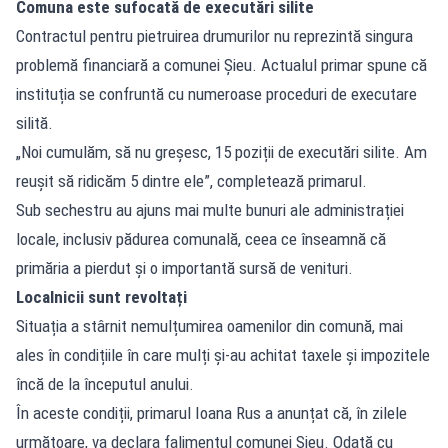
Comuna este sufocată de executări silite
Contractul pentru pietruirea drumurilor nu reprezintă singura
problemă financiară a comunei Șieu. Actualul primar spune că
instituția se confruntă cu numeroase proceduri de executare
silită.
„Noi cumulăm, să nu greșesc, 15 poziții de executări silite. Am
reușit să ridicăm 5 dintre ele”, completează primarul.
Sub sechestru au ajuns mai multe bunuri ale administrației
locale, inclusiv pădurea comunală, ceea ce înseamnă că
primăria a pierdut și o importantă sursă de venituri.
Localnicii sunt revoltați
Situația a stârnit nemulțumirea oamenilor din comună, mai
ales în condițiile în care mulți și-au achitat taxele și impozitele
încă de la începutul anului.
În aceste condiții, primarul Ioana Rus a anunțat că, în zilele
următoare, va declara falimentul comunei Șieu. Odată cu