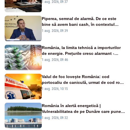
un produs
1 aug. 2026, 09:37
Piperea, semnal de alarmă. De ce este
bine să avem bani cash, în contextul
alertei energetice?
1 aug. 2026, 09:39
România, la limita tehnică a importurilor
de energie. Prețurile cresc alarmant -
Analiză Realitatea Plus
1 aug. 2026, 09:46
Valul de foc lovește România: cod
portocaliu de caniculă, urmat de cod roșu
duminică. Temperaturile urcă spre 40°C
1 aug. 2026, 10:15
România în alertă energetică |
Vulnerabilitatea de pe Dunăre care pune
în pericol Centrala Cernavodă era
1 aug. 2026, 09:32
cunoscută de pe vremea lui Ceaușescu