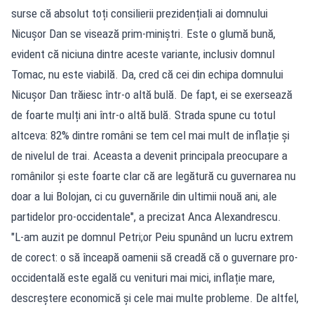
surse că absolut toți consilierii prezidențiali ai domnului
Nicușor Dan se visează prim-miniștri. Este o glumă bună,
evident că niciuna dintre aceste variante, inclusiv domnul
Tomac, nu este viabilă. Da, cred că cei din echipa domnului
Nicușor Dan trăiesc într-o altă bulă. De fapt, ei se exersează
de foarte mulți ani într-o altă bulă. Strada spune cu totul
altceva: 82% dintre români se tem cel mai mult de inflație și
de nivelul de trai. Aceasta a devenit principala preocupare a
românilor și este foarte clar că are legătură cu guvernarea nu
doar a lui Bolojan, ci cu guvernările din ultimii nouă ani, ale
partidelor pro-occidentale", a precizat Anca Alexandrescu.
"L-am auzit pe domnul Petri;or Peiu spunând un lucru extrem
de corect: o să înceapă oamenii să creadă că o guvernare pro-
occidentală este egală cu venituri mai mici, inflație mare,
descreștere economică și cele mai multe probleme. De altfel,