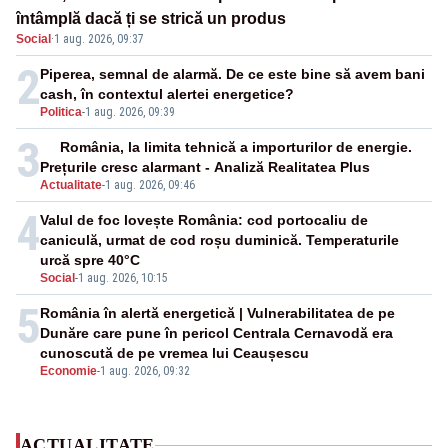
întâmplă dacă ți se strică un produs
Social
·
1 aug. 2026, 09:37
2
Piperea, semnal de alarmă. De ce este bine să avem bani
cash, în contextul alertei energetice?
Politica
-
1 aug. 2026, 09:39
3
România, la limita tehnică a importurilor de energie.
Prețurile cresc alarmant - Analiză Realitatea Plus
Actualitate
-
1 aug. 2026, 09:46
4
Valul de foc lovește România: cod portocaliu de
caniculă, urmat de cod roșu duminică. Temperaturile
urcă spre 40°C
Social
-
1 aug. 2026, 10:15
5
România în alertă energetică | Vulnerabilitatea de pe
Dunăre care pune în pericol Centrala Cernavodă era
cunoscută de pe vremea lui Ceaușescu
Economie
-
1 aug. 2026, 09:32
ACTUALITATE