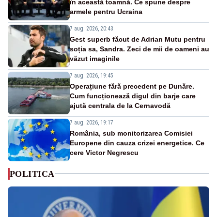
în această toamnă. Ce spune despre
armele pentru Ucraina
7 aug. 2026, 20:43
Gest superb făcut de Adrian Mutu pentru
soția sa, Sandra. Zeci de mii de oameni au
văzut imaginile
7 aug. 2026, 19:45
Operațiune fără precedent pe Dunăre.
Cum funcționează digul din barje care
ajută centrala de la Cernavodă
7 aug. 2026, 19:17
România, sub monitorizarea Comisiei
Europene din cauza crizei energetice. Ce
cere Victor Negrescu
POLITICA