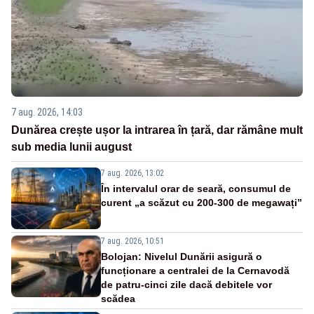
7 aug. 2026, 14:03
Dunărea crește ușor la intrarea în țară, dar rămâne mult
sub media lunii august
7 aug. 2026, 13:02
În intervalul orar de seară, consumul de
curent „a scăzut cu 200-300 de megawați”
7 aug. 2026, 10:51
Bolojan: Nivelul Dunării asigură o
funcționare a centralei de la Cernavodă
de patru-cinci zile dacă debitele vor
scădea