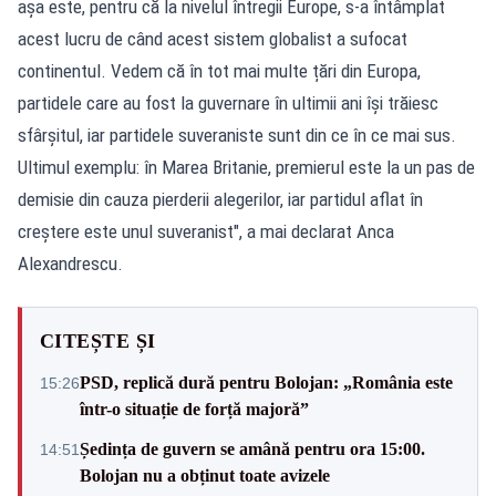
așa este, pentru că la nivelul întregii Europe, s-a întâmplat
acest lucru de când acest sistem globalist a sufocat
continentul. Vedem că în tot mai multe țări din Europa,
partidele care au fost la guvernare în ultimii ani își trăiesc
sfârșitul, iar partidele suveraniste sunt din ce în ce mai sus.
Ultimul exemplu: în Marea Britanie, premierul este la un pas de
demisie din cauza pierderii alegerilor, iar partidul aflat în
creștere este unul suveranist", a mai declarat Anca
Alexandrescu.
CITEȘTE ȘI
PSD, replică dură pentru Bolojan: „România este
15:26
într-o situație de forță majoră”
Ședința de guvern se amână pentru ora 15:00.
14:51
Bolojan nu a obținut toate avizele