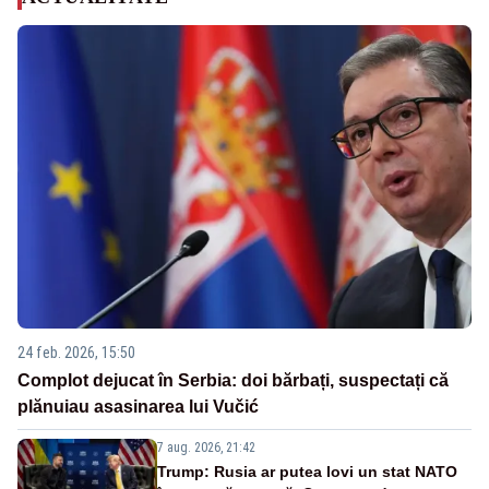
24 feb. 2026, 15:50
Complot dejucat în Serbia: doi bărbați, suspectați că
plănuiau asasinarea lui Vučić
7 aug. 2026, 21:42
Trump: Rusia ar putea lovi un stat NATO