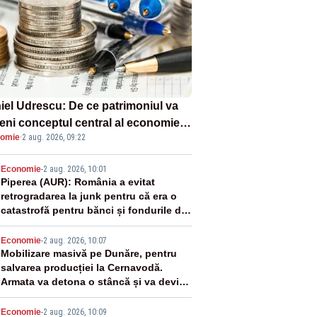
iel Udrescu: De ce patrimoniul va
eni conceptul central al economiei
omie
·
2 aug. 2026, 09:22
oare?
2
Economie
-
2 aug. 2026, 10:01
Piperea (AUR): România a evitat
retrogradarea la junk pentru că era o
catastrofă pentru bănci și fondurile de
pensii
3
Economie
-
2 aug. 2026, 10:07
Mobilizare masivă pe Dunăre, pentru
salvarea producției la Cernavodă.
Armata va detona o stâncă și va devia
apa fluviului - IMAGINI AERIENE
Economie
-
2 aug. 2026, 10:09