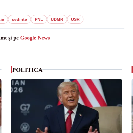
tie
sedinte
PNL
UDMR
USR
amt și pe
Google News
POLITICA