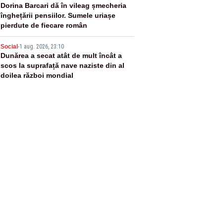
4
Dorina Barcari dă în vileag șmecheria
înghețării pensiilor. Sumele uriașe
pierdute de fiecare român
5
Social
-
1 aug. 2026, 23:10
Dunărea a secat atât de mult încât a
scos la suprafață nave naziste din al
doilea război mondial