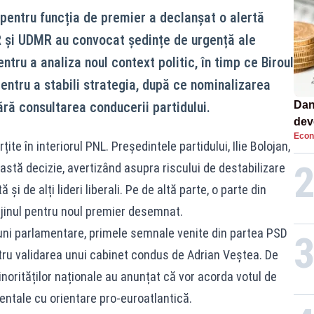
pentru funcția de premier a declanșat o alertă
 și UDMR au convocat ședințe de urgență ale
tru a analiza noul context politic, în timp ce Biroul
 pentru a stabili strategia, după ce nominalizarea
fără consultarea conducerii partidului.
Dan
dev
Econ
viit
te în interiorul PNL. Președintele partidului, Ilie Bolojan,
stă decizie, avertizând asupra riscului de destabilizare
 și de alți lideri liberali. Pe de altă parte, o parte din
ijinul pentru noul premier desemnat.
iuni parlamentare, primele semnale venite din partea PSD
ntru validarea unui cabinet condus de Adrian Veștea. De
orităților naționale au anunțat că vor acorda votul de
ntale cu orientare pro-euroatlantică.