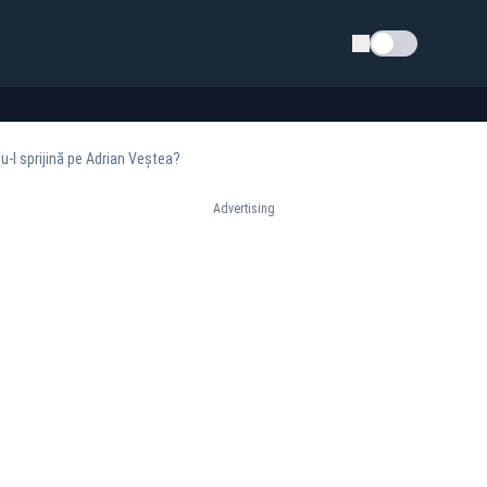
Schimba tema
nu-l sprijină pe Adrian Veștea?
Advertising