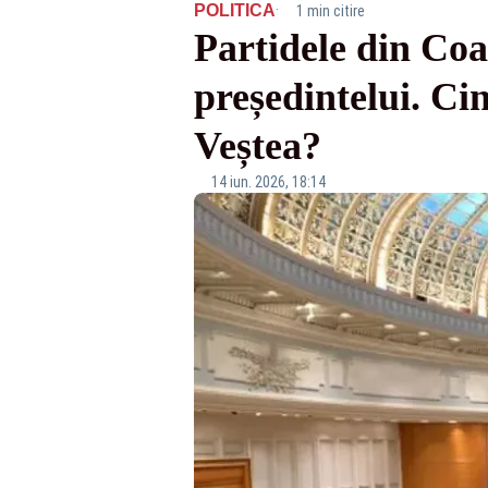
·
POLITICA
1 min citire
Partidele din Coal
președintelui. Cin
Veștea?
14 iun. 2026, 18:14