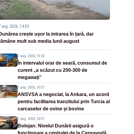
7 aug. 2026, 14:03
Dunărea crește ușor la intrarea în țară, dar
rămâne mult sub media lunii august
7 aug. 2026, 13:02
În intervalul orar de seară, consumul de
curent „a scăzut cu 200-300 de
megawați”
7 aug. 2026, 10:57
ANSVSA a negociat, la Ankara, un acord
pentru facilitarea tranzitului prin Turcia al
carcaselor de ovine și bovine
7 aug. 2026, 10:51
Bolojan: Nivelul Dunării asigură o
funcționare a centralei de la Cernavodă