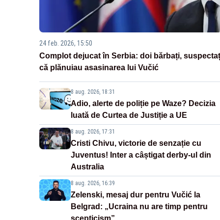
24 feb. 2026, 15:50
Complot dejucat în Serbia: doi bărbați, suspectaț
că plănuiau asasinarea lui Vučić
8 aug. 2026, 18:31
Adio, alerte de poliție pe Waze? Decizia
luată de Curtea de Justiție a UE
8 aug. 2026, 17:31
Cristi Chivu, victorie de senzație cu
Juventus! Inter a câștigat derby-ul din
Australia
8 aug. 2026, 16:39
Zelenski, mesaj dur pentru Vučić la
Belgrad: „Ucraina nu are timp pentru
scepticism”