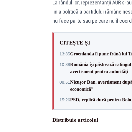
La rândul lor, reprezentanții AUR s-a
linia politică a partidului rămâne ne
nu face parte sau pe care nu îl coor
CITEȘTE ȘI
Groenlanda îi pune frână lui 
13:35
România își păstrează ratingul 
10:38
avertisment pentru autorități
Nicușor Dan, avertisment după 
08:51
economică”
PSD, replică dură pentru Boloj
15:26
Distribuie articolul