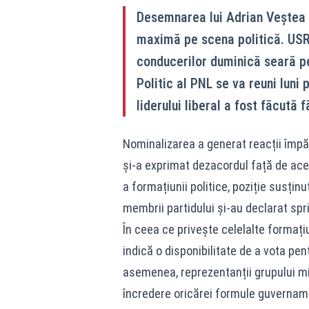
Desemnarea lui Adrian Veștea 
maximă pe scena politică. USR
conducerilor duminică seară pen
Politic al PNL se va reuni luni
liderului liberal a fost făcută 
Nominalizarea a generat reacții împărți
și-a exprimat dezacordul față de acea
a formațiunii politice, poziție susținută
membrii partidului și-au declarat spr
În ceea ce privește celelalte formaț
indică o disponibilitate de a vota pe
asemenea, reprezentanții grupului min
încredere oricărei formule guvername